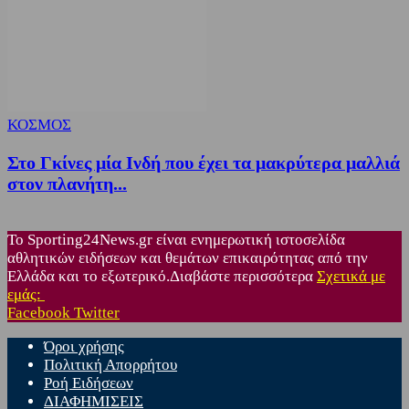
ΚΟΣΜΟΣ
Στο Γκίνες μία Ινδή που έχει τα μακρύτερα μαλλιά
στον πλανήτη...
Το Sporting24News.gr είναι ενημερωτική ιστοσελίδα
αθλητικών ειδήσεων και θεμάτων επικαιρότητας από την
Ελλάδα και το εξωτερικό.Διαβάστε περισσότερα
Σχετικά με
εμάς:
Facebook
Twitter
Όροι χρήσης
Πολιτική Απορρήτου
Ροή Ειδήσεων
ΔΙΑΦΗΜΙΣΕΙΣ