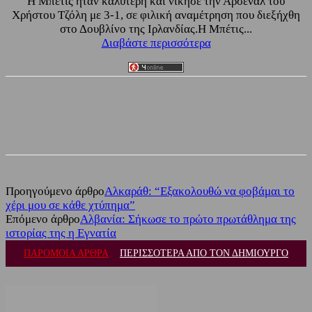
Η Μπέτις ήταν καλύτερη και νίκησε την Άρσεναλ του
Χρήστου Τζόλη με 3-1, σε φιλική αναμέτρηση που διεξήχθη
στο Δουβλίνο της Ιρλανδίας.Η Μπέτις...
Διαβάστε περισσότερα
Facebook
Twitter
Προηγούμενο άρθρο
Αλκαράθ: “Εξακολουθώ να φοβάμαι το
χέρι μου σε κάθε χτύπημα”
Επόμενο άρθρο
Αλβανία: Σήκωσε το πρώτο πρωτάθλημα της
ιστορίας της η Εγνατία
ΠΑΡΟΜΟΙΑ ΑΡΘΡΑ
ΠΕΡΙΣΣΟΤΕΡΑ ΑΠΟ ΤΟΝ ΔΗΜΙΟΥΡΓΟ