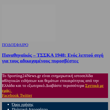
ΠΟΔΟΣΦΑΙΡΟ
Παναθηναϊκός – ΤΣΣΚΑ 1948: Ενός λεπτού σιγή
για τους αδικοχαμένους πυροσβέστες
Το Sporting24News.gr είναι ενημερωτική ιστοσελίδα
αθλητικών ειδήσεων και θεμάτων επικαιρότητας από την
Ελλάδα και το εξωτερικό.Διαβάστε περισσότερα
Σχετικά με
εμάς:
Facebook
Twitter
Όροι χρήσης
Πολιτική Απορρήτου