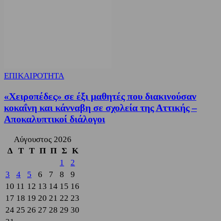
ΕΠΙΚΑΙΡΟΤΗΤΑ
«Χειροπέδες» σε έξι μαθητές που διακινούσαν
κοκαΐνη και κάνναβη σε σχολεία της Αττικής –
Αποκαλυπτικοί διάλογοι
Αύγουστος 2026
Δ
Τ
Τ
Π
Π
Σ
Κ
1
2
3
4
5
6
7
8
9
10
11
12
13
14
15
16
17
18
19
20
21
22
23
24
25
26
27
28
29
30