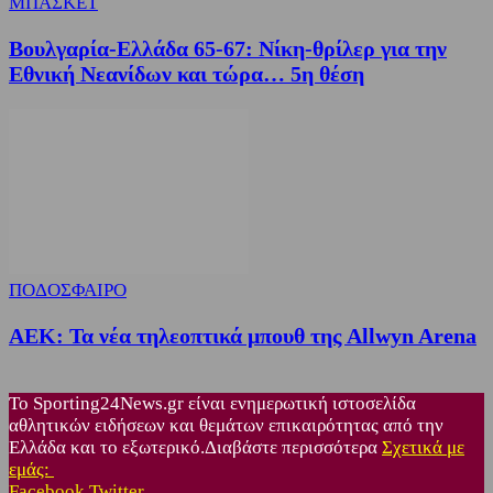
ΜΠΑΣΚΕΤ
Βουλγαρία-Ελλάδα 65-67: Νίκη-θρίλερ για την
Εθνική Νεανίδων και τώρα… 5η θέση
ΠΟΔΟΣΦΑΙΡΟ
ΑΕΚ: Τα νέα τηλεοπτικά μπουθ της Allwyn Arena
Το Sporting24News.gr είναι ενημερωτική ιστοσελίδα
αθλητικών ειδήσεων και θεμάτων επικαιρότητας από την
Ελλάδα και το εξωτερικό.Διαβάστε περισσότερα
Σχετικά με
εμάς:
Facebook
Twitter