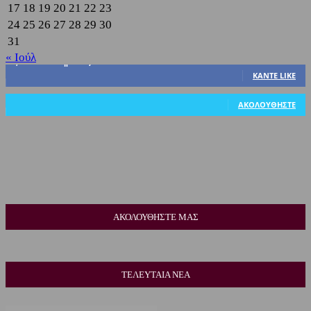
17
18
19
20
21
22
23
24
25
26
27
28
29
30
31
« Ιούλ
3,822
Υποστηρικτές
ΚΆΝΤΕ LIKE
318
Ακόλουθοι
ΑΚΟΛΟΥΘΉΣΤΕ
ΑΚΟΛΟΥΘΗΣΤΕ ΜΑΣ
ΤΕΛΕΥΤΑΙΑ ΝΕΑ