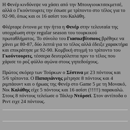
Η Φενέρ κινδύνεψε να χάσει από την Μπουγιουκτσεκμετσέ,
αλλά ο Γκούντουριτς την έσωσε με τρίποντο στο τέλος για το
92-90, όπως και οι 16 ασίστ του Καλάθη.
Φλέρταρε έντονα με την ήττα η
Φενέρ
στην τελευταία της
υποχρέωση στην regular season του τουρκικού
πρωταθλήματος. Το σύνολο του
Γιασικεβίτσιους
βρέθηκε να
χάνει με 80-87, δύο λεπτά για το τέλος αλλά έδειξε χαρακτήρα
και επικράτησε με 92-90. Κομβική στιγμή το τρίποντο του
Γκούντουριτς
, τέσσερα δευτερόλεπτα πριν το τέλος που
χάρισε το ροζ φύλλο αγώνα στους γηπεδούχους.
Πρώτος σκόρερ των Τούρκων ο
Σέστινα
με 23 πόντους και
5/6 τρίποντα. Ο
Παπαγιάννης
μέτρησε 8 πόντους και 4
ριμπάουντ και ο ήρωας της Φενέρ στο Game 5 με τη Μονακό,
Νικ
Καλάθης
είχε 5 πόντους και 16 ασίστ (!!!!!) παρακαλώ.
Στους 8 πόντους τελείωσε ο Τάιλερ
Ντόρσεϊ
. Στον αντίποδα ο
Ριντ ειχε 24 πόντους.