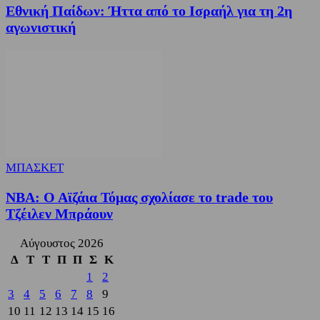
Εθνική Παίδων: Ήττα από το Ισραήλ για τη 2η
αγωνιστική
ΜΠΑΣΚΕΤ
NBA: Ο Αϊζάια Τόμας σχολίασε το trade του
Τζέιλεν Μπράουν
Αύγουστος 2026
Δ
Τ
Τ
Π
Π
Σ
Κ
1
2
3
4
5
6
7
8
9
10
11
12
13
14
15
16