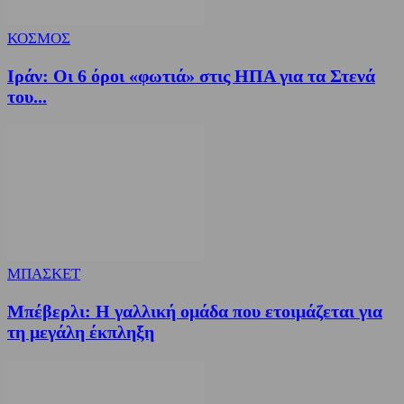
ΚΟΣΜΟΣ
Ιράν: Οι 6 όροι «φωτιά» στις ΗΠΑ για τα Στενά
του...
ΜΠΑΣΚΕΤ
Μπέβερλι: Η γαλλική ομάδα που ετοιμάζεται για
τη μεγάλη έκπληξη