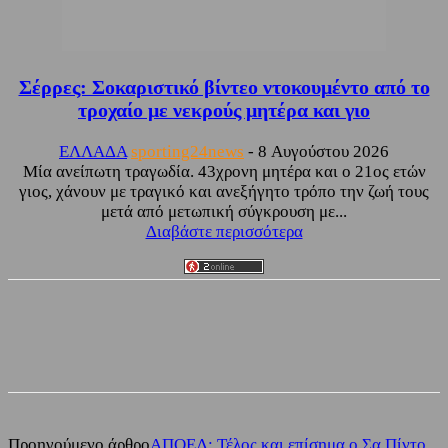
Σέρρες: Σοκαριστικό βίντεο ντοκουμέντο από το
τροχαίο με νεκρούς μητέρα και γιο
ΕΛΛΑΔΑ
sporting24news
-
8 Αυγούστου 2026
Μία ανείπωτη τραγωδία. 43χρονη μητέρα και ο 21ος ετών
γιος, χάνουν με τραγικό και ανεξήγητο τρόπο την ζωή τους
μετά από μετωπική σύγκρουση με...
Διαβάστε περισσότερα
Facebook
Twitter
Προηγούμενο άρθρο
ΑΠΟΕΛ: Τέλος και επίσημα ο Σα Πίντο