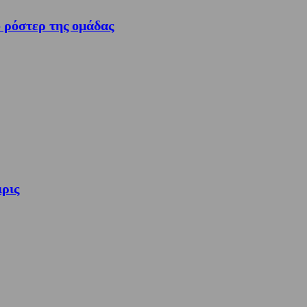
 ρόστερ της ομάδας
ιρις