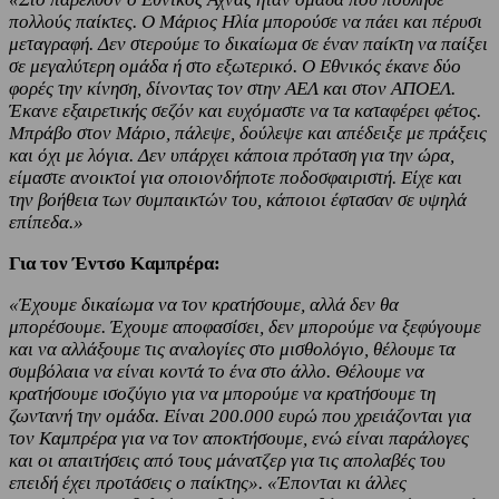
πολλούς παίκτες. Ο Μάριος Ηλία μπορούσε να πάει και πέρυσι
μεταγραφή. Δεν στερούμε το δικαίωμα σε έναν παίκτη να παίξει
σε μεγαλύτερη ομάδα ή στο εξωτερικό. Ο Εθνικός έκανε δύο
φορές την κίνηση, δίνοντας τον στην ΑΕΛ και στον ΑΠΟΕΛ.
Έκανε εξαιρετικής σεζόν και ευχόμαστε να τα καταφέρει φέτος.
Μπράβο στον Μάριο, πάλεψε, δούλεψε και απέδειξε με πράξεις
και όχι με λόγια. Δεν υπάρχει κάποια πρόταση για την ώρα,
είμαστε ανοικτοί για οποιονδήποτε ποδοσφαιριστή. Είχε και
την βοήθεια των συμπαικτών του, κάποιοι έφτασαν σε υψηλά
επίπεδα.»
Για τον Έντσο Καμπρέρα:
«Έχουμε δικαίωμα να τον κρατήσουμε, αλλά δεν θα
μπορέσουμε. Έχουμε αποφασίσει, δεν μπορούμε να ξεφύγουμε
και να αλλάξουμε τις αναλογίες στο μισθολόγιο, θέλουμε τα
συμβόλαια να είναι κοντά το ένα στο άλλο. Θέλουμε να
κρατήσουμε ισοζύγιο για να μπορούμε να κρατήσουμε τη
ζωντανή την ομάδα. Είναι 200.000 ευρώ που χρειάζονται για
τον Καμπρέρα για να τον αποκτήσουμε, ενώ είναι παράλογες
και οι απαιτήσεις από τους μάνατζερ για τις απολαβές του
επειδή έχει προτάσεις ο παίκτης». «Έπονται κι άλλες