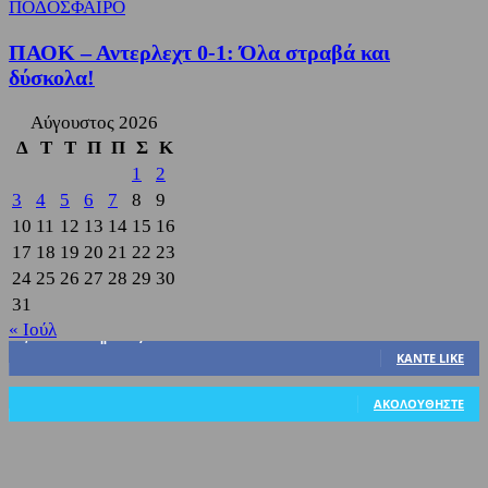
ΠΟΔΟΣΦΑΙΡΟ
ΠΑΟΚ – Αντερλεχτ 0-1: Όλα στραβά και
δύσκολα!
Αύγουστος 2026
Δ
Τ
Τ
Π
Π
Σ
Κ
1
2
3
4
5
6
7
8
9
10
11
12
13
14
15
16
17
18
19
20
21
22
23
24
25
26
27
28
29
30
31
« Ιούλ
3,822
Υποστηρικτές
ΚΆΝΤΕ LIKE
318
Ακόλουθοι
ΑΚΟΛΟΥΘΉΣΤΕ