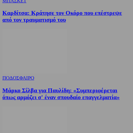
ΜΠΑΣΚΕΤ
Καρδίτσα: Κράτησε τον Οκόρο που επέστρεψε
από τον τραυματισμό του
ΠΟΔΟΣΦΑΙΡΟ
Μάρκο Σίλβα για Παυλίδη: «Συμπεριφέρεται
όπως αρμόζει σ' έναν σπουδαίο επαγγελματία»