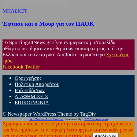
ΜΠΑΣΚΕΤ
Έφτασε και ο Μουρ για τον ΠΑΟΚ
Το Sporting24News.gr είναι ενημερωτική ιστοσελίδα
αθλητικών ειδήσεων και θεμάτων επικαιρότητας από την
Ελλάδα και το εξωτερικό.Διαβάστε περισσότερα
Σχετικά με
εμάς:
Facebook
Twitter
Όροι χρήσης
Πολιτική Απορρήτου
Ροή Ειδήσεων
ΔΙΑΦΗΜΙΣΕΙΣ
ΕΠΙΚΟΙΝΩΝΙΑ
© Newspaper WordPress Theme by TagDiv
WP2Social Auto Publish
Powered By :
XYZScripts.com
Χρησιμοποιούμε cookie για την εξατομίκευση περιεχομένου
και διαφημίσεων, την παροχή λειτουργιών κοινωνικών μέσων
και την ανάλυση της επισκεψιμότητάς μας
Αποδέχομαι