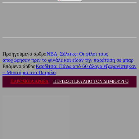
Facebook
Twitter
Προηγούμενο άρθρο
NBA, Σέλτικς: Οι φίλοι τους
αποχώρησαν πριν το φινάλε και είδαν την παράταση σε μπαρ
Επόμενο άρθρο
Καρδίτσα: Πάνω από 60 άλογα εξαφανίστηκαν
– Μυστήριο στο Πετρίλο
ΠΑΡΟΜΟΙΑ ΑΡΘΡΑ
ΠΕΡΙΣΣΟΤΕΡΑ ΑΠΟ ΤΟΝ ΔΗΜΙΟΥΡΓΟ