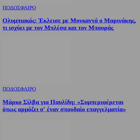
ΠΟΔΟΣΦΑΙΡΟ
Ολυμπιακός: Έκλεισε με Μονκαντά ο Μαρινάκης,
τι ισχύει με τον Μπλέσα και τον Μπουράς
ΠΟΔΟΣΦΑΙΡΟ
Μάρκο Σίλβα για Παυλίδη: «Συμπεριφέρεται
όπως αρμόζει σ' έναν σπουδαίο επαγγελματία»