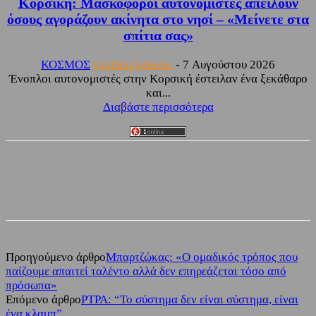
Κορσική: Μασκοφόροι αυτονομιστές απειλούν
όσους αγοράζουν ακίνητα στο νησί – «Μείνετε στα
σπίτια σας»
ΚΟΣΜΟΣ
sporting24news
-
7 Αυγούστου 2026
Ένοπλοι αυτονομιστές στην Κορσική έστειλαν ένα ξεκάθαρο
και...
Διαβάστε περισσότερα
Facebook
Twitter
Προηγούμενο άρθρο
Μπαρτζώκας: «Ο ομαδικός τρόπος που
παίζουμε απαιτεί ταλέντο αλλά δεν επηρεάζεται τόσο από
πρόσωπα»
Επόμενο άρθρο
PTPA: “Το σύστημα δεν είναι σύστημα, είναι
ένα κλαμπ”