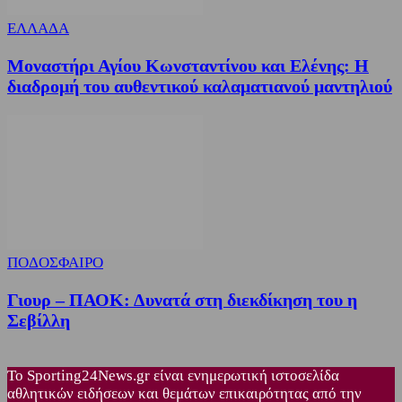
ΕΛΛΑΔΑ
Μοναστήρι Αγίου Κωνσταντίνου και Ελένης: Η
διαδρομή του αυθεντικού καλαματιανού μαντηλιού
ΠΟΔΟΣΦΑΙΡΟ
Γιουρ – ΠΑΟΚ: Δυνατά στη διεκδίκηση του η
Σεβίλλη
Το Sporting24News.gr είναι ενημερωτική ιστοσελίδα
αθλητικών ειδήσεων και θεμάτων επικαιρότητας από την