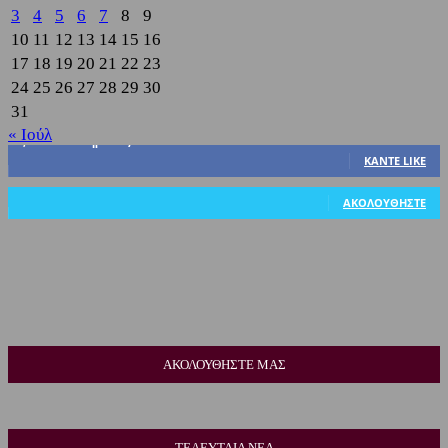
3
4
5
6
7
8
9
10
11
12
13
14
15
16
17
18
19
20
21
22
23
24
25
26
27
28
29
30
31
« Ιούλ
3,822
Υποστηρικτές
ΚΆΝΤΕ LIKE
318
Ακόλουθοι
ΑΚΟΛΟΥΘΉΣΤΕ
ΑΚΟΛΟΥΘΗΣΤΕ ΜΑΣ
ΤΕΛΕΥΤΑΙΑ ΝΕΑ