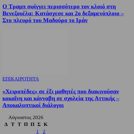
Ο Τραμπ σφίγγει περισσότερο τον κλοιό στη
Βενεζουέλα: Κατάσχεσε και 2ο δεξαμενόπλοιο –
Στο πλευρό του Μαδούρο το Ιράν
ΕΠΙΚΑΙΡΟΤΗΤΑ
«Χειροπέδες» σε έξι μαθητές που διακινούσαν
κοκαΐνη και κάνναβη σε σχολεία της Αττικής –
Αποκαλυπτικοί διάλογοι
Αύγουστος 2026
Δ
Τ
Τ
Π
Π
Σ
Κ
1
2