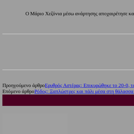
Ο Μάριο Χεζόνια μέσω ανάρτησης αποχαιρέτησε και 
Share
Facebook
Twitter
Προηγούμενο άρθρο
Ερυθρός Αστέρας: Επικυρώθηκε το 20-0, τ
Επόμενο άρθρο
Ρόδος: Ξαπλώστρες και πάλι μέσα στη θάλασσα