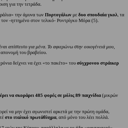
ιση για την τετράδα.
παράλια» την άμυνα των
Πορτογάλων
με
δυο σπουδαία γκολ
, τα
ό τον -ηττημένο στον τελικό- Ροντρίγκο Μόρα (5).
ίναι απίστευτο για μένα. Το αφιερώνω στην οικογένειά μου,
ν απονομή του βραβείου.
ρόνια δείχνει να έχει «το πακέτο» του
σύγχρονου στράικερ
έρει να σκοράρει 485 φορές σε μόλις 89 παιχνίδια
(μικρών
πορεί να μην έχει αγωνιστεί αρκετά με την πρώτη ομάδα,
τέ
στο ιταλικό πρωτάθλημα
, από μόνο του λέει πολλά.
7 ετών της Κύπρου, παράλληλα με το ήδη «φανταχτερό»