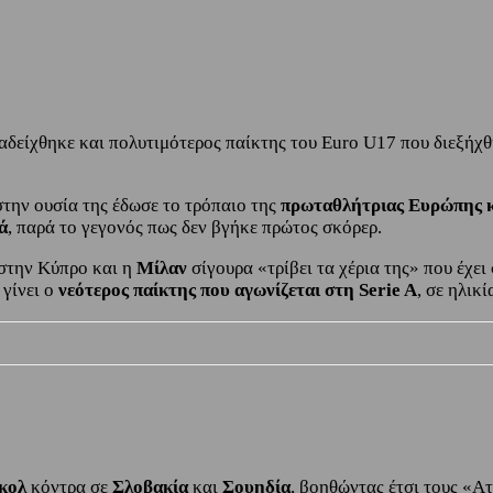
είχθηκε και πολυτιμότερος παίκτης του Euro U17 που διεξήχθ
 στην ουσία της έδωσε το τρόπαιο της
πρωταθλήτριας Ευρώπης κ
ά
, παρά το γεγονός πως δεν βγήκε πρώτος σκόρερ.
στην Κύπρο και η
Μίλαν
σίγουρα «τρίβει τα χέρια της» που έχει
 γίνει ο
νεότερος παίκτης που αγωνίζεται στη Serie A
, σε ηλικ
γκολ
κόντρα σε
Σλοβακία
και
Σουηδία
, βοηθώντας έτσι τους «Ατ