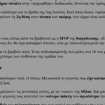
ήριο
πέναλτι
στην «ψυχοφθόρο» διαδικασία, δίνοντας την πρόκρ
ο καλύτερο για το βράδυ της 5ης Ιουνίου. Εκεί όπου έκανε «σμ
εκείνον τη
2η θέση
στον
πίνακα
των
σκόρερ
, ένα τέρμα πίσω απ
ο τους ούτως ώστε να βραβευτεί ως ο
MVP
της
διοργάνωσης
.
«Ε
ους δεν θα είχα καταφέρει τίποτα»
, είπε με ταπεινότητα μετά τη
α το βραβείο αυτό. Ένας ποδοσφαιριστής που μόλις στα 16 του χ
 χτίσιμο των επιθέσεων της ομάδας του.
ν
 παγκόσμιο viral. Ο λόγος; Μα φυσικά το γεγονός πως
είχε καταφ
ή ζωή.
ματώνει» τις αντίπαλες εστίες, με τα «τσικό» της
Μίλαν
. Και μ
το γεγονός πως αποτελεί τον
νεότερο παίκτη
που
αγωνίστηκε
πο
βείο
του
πολυτιμότερου
στο ευρωπαϊκό πρωτάθλημα κάτω των 1