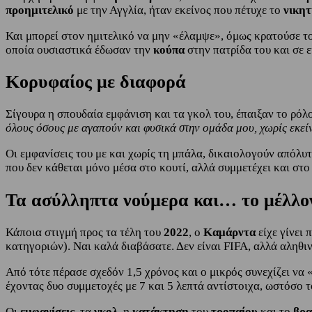
προημιτελικό
με την Αγγλία, ήταν εκείνος που πέτυχε το
νικητ
Και μπορεί στον ημιτελικό να μην «έλαμψε», όμως κρατούσε τ
οποία ουσιαστικά έδωσαν την
κούπα
στην πατρίδα του και σε 
Κορυφαίος με διαφορά
Σίγουρα η σπουδαία εμφάνιση και τα γκολ του, έπαιξαν το ρόλ
όλους όσους με αγαπούν και φυσικά στην ομάδα μου, χωρίς εκείν
Οι εμφανίσεις του με και χωρίς τη μπάλα, δικαιολογούν απόλυτ
που δεν κάθεται μόνο μέσα στο κουτί, αλλά συμμετέχει και στο
Τα ασύλληπτα νούμερα και… το μέλλο
Κάποια στιγμή προς τα τέλη του
2022
, ο
Καμάρντα
είχε γίνει
κατηγοριών). Ναι καλά διαβάσατε. Δεν είναι FIFA, αλλά αληθιν
Από τότε πέρασε σχεδόν 1,5 χρόνος και ο μικρός συνεχίζει να «
έχοντας δυο συμμετοχές με 7 και 5 λεπτά αντίστοιχα, ωστόσο 
Οι
εμφανίσεις
, τα
γκολ
, η
κατάκτηση
του
τροπαίου
και το
βρα