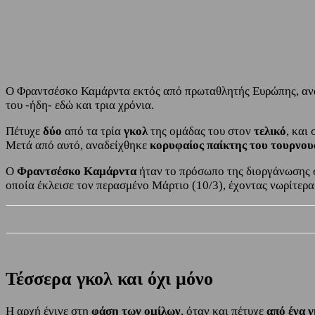
Share
Facebook
Twitter
Ο Φραντσέσκο Καμάρντα εκτός από πρωταθλητής Ευρώπης, αναδ
του -ήδη- εδώ και τρια χρόνια.
Πέτυχε
δύο
από τα τρία
γκολ
της ομάδας του στον
τελικό
, και
Μετά από αυτό, αναδείχθηκε
κορυφαίος παίκτης του τουρνου
Ο
Φραντσέσκο Καμάρντα
ήταν το πρόσωπο της διοργάνωσης 
οποία έκλεισε τον περασμένο Μάρτιο (10/3), έχοντας νωρίτερα
Τέσσερα γκολ και όχι μόνο
Η αρχή έγινε στη
φάση των ομίλων
, όταν και πέτυχε
από ένα 