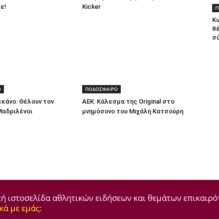
ε!
Kicker
Π
Κ
θ
σύ
Ο
ΠΟΔΟΣΦΑΙΡΟ
εκάνο: Θέλουν τον
ΑΕΚ: Κάλεσμα της Original στο
 Μαδριλένοι
μνημόσυνο του Μιχάλη Κατσούρη
κή ιστοσελίδα αθλητικών ειδήσεων και θεμάτων επικαιρό
κά με εμάς: