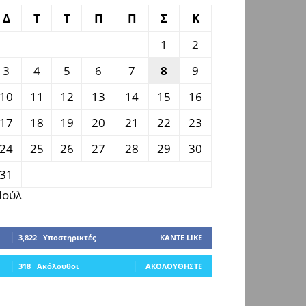
Δ
Τ
Τ
Π
Π
Σ
Κ
1
2
3
4
5
6
7
8
9
10
11
12
13
14
15
16
17
18
19
20
21
22
23
24
25
26
27
28
29
30
31
 Ιούλ
3,822
Υποστηρικτές
ΚΆΝΤΕ LIKE
318
Ακόλουθοι
ΑΚΟΛΟΥΘΉΣΤΕ