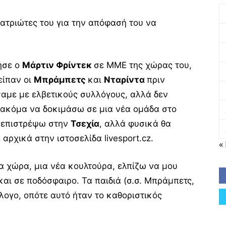
ατριώτες του για την απόφασή του να
ησε ο
Μάρτιν Φρίντεκ
σε ΜΜΕ της χώρας του,
είπαν οι
Μπράμπετς
και
Νταρίντα
πριν
σαμε με ελβετικούς συλλόγους, αλλά δεν
 ακόμα να δοκιμάσω σε μια νέα ομάδα στο
α επιστρέψω στην
Τσεχία
, αλλά φυσικά θα
 αρχικά στην ιστοσελίδα livesport.cz.
«
α χώρα, μια νέα κουλτούρα, ελπίζω να μου
και σε ποδόσφαιρο. Τα παιδιά (σ.σ. Μπράμπετς,
λογο, οπότε αυτό ήταν το καθοριστικός