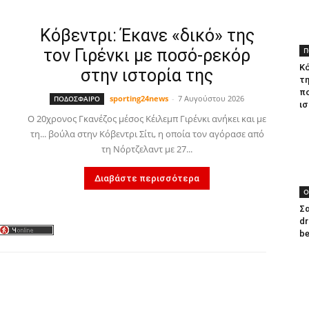
Κόβεντρι: Έκανε «δικό» της
τον Γιρένκι με ποσό-ρεκόρ
Π
Κό
στην ιστορία της
τη
π
sporting24news
-
7 Αυγούστου 2026
ΠΟΔΟΣΦΑΙΡΟ
ισ
Ο 20χρονος Γκανέζος μέσος Κέιλεμπ Γιρένκι ανήκει και με
τη... βούλα στην Κόβεντρι Σίτι, η οποία τον αγόρασε από
τη Νόρτζελαντ με 27...
Διαβάστε περισσότερα
Ο
Σα
dr
be
tter