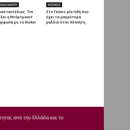
ΟΔΟΣΦΑΙΡΟ
ΚΟΣΜΟΣ
ωνσταντέλιας: Τον
Στο Γκίνες μία Ινδή που
έλει η Ντόρτμουντ
έχει τα μακρύτερα
μφωνα με το Kicker
μαλλιά στον πλανήτη...
τητας από την Ελλάδα και το