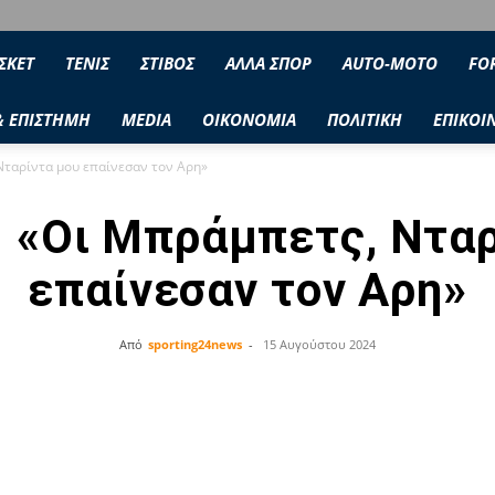
ΣΚΕΤ
ΤΕΝΙΣ
ΣΤΙΒΟΣ
ΑΛΛΑ ΣΠΟΡ
AUTO-MOTO
FO
& ΕΠΙΣΤΗΜΗ
MEDIA
ΟΙΚΟΝΟΜΙΑ
ΠΟΛΙΤΙΚΗ
ΕΠΙΚΟΙ
Νταρίντα μου επαίνεσαν τον Αρη»
: «Οι Μπράμπετς, Νταρ
επαίνεσαν τον Αρη»
Από
sporting24news
-
15 Αυγούστου 2024
Facebook
Twitter
Share