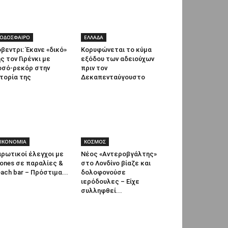
ΟΔΟΣΦΑΙΡΟ
ΕΛΛΑΔΑ
βεντρι: Έκανε «δικό»
Κορυφώνεται το κύμα
ς τον Γιρένκι με
εξόδου των αδειούχων
οσό-ρεκόρ στην
πριν τον
τορία της
Δεκαπενταύγουστο
ΙΚΟΝΟΜΙΑ
ΚΟΣΜΟΣ
ρωτικοί έλεγχοι με
Νέος «Αντεροβγάλτης»
ones σε παραλίες &
στο Λονδίνο βίαζε και
ach bar – Πρόστιμα...
δολοφονούσε
ιερόδουλες – Είχε
συλληφθεί...