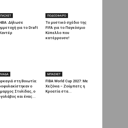
ΠΑΣΚΕΤ
ΠΟΔΟΣΦΑΙΡΟ
NBA: Δήλωσε
Το μυστικό σχέδιο της
μμετοχή για το Draft
FIFA για το Παγκόσμιο
 Καντέρ
Κύπελλο που
κατέρρευσε!
ΛΛΑΔΑ
ΜΠΑΣΚΕΤ
ρκαγιά στη Βοιωτία:
FIBA World Cup 2027: Με
ροφυλακίστηκαν ο
Χεζόνια – Ζούμπατς η
μαρχος Στυλίδας, ο
Κροατία στα...
γολάβος και ένας...