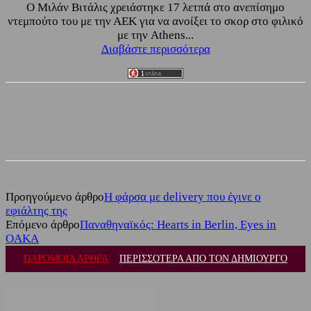
O Μιλάν Βιτάλις χρειάστηκε 17 λετπά στο ανεπίσημο
ντεμπούτο του με την ΑΕΚ για να ανοίξει το σκορ στο φιλικό
με την Athens...
Διαβάστε περισσότερα
Facebook
Twitter
Προηγούμενο άρθρο
Η φάρσα με delivery που έγινε ο
εφιάλτης της
Επόμενο άρθρο
Παναθηναϊκός: Hearts in Berlin, Eyes in
OAKA
ΠΑΡΟΜΟΙΑ ΑΡΘΡΑ
ΠΕΡΙΣΣΟΤΕΡΑ ΑΠΟ ΤΟΝ ΔΗΜΙΟΥΡΓΟ