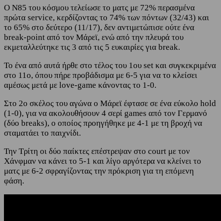
Ο Ν85 του κόσμου τελείωσε το ματς με 72% περασμένα
πρώτα service, κερδίζοντας το 74% των πόντων (32/43) και
το 65% στο δεύτερο (11/17), δεν αντιμετώπισε ούτε ένα
break-point από τον Μάρεϊ, ενώ από την πλευρά του
εκμεταλλεύτηκε τις 3 από τις 5 ευκαιρίες για break.
Το ένα από αυτά ήρθε στο τέλος του 1ου set και συγκεκριμένα
στο 11ο, όπου πήρε προβάδισμα με 6-5 για να το κλείσει
αμέσως μετά με love-game κάνοντας το 1-0.
Στο 2ο σκέλος του αγώνα ο Μάρεϊ έφτασε σε ένα εύκολο hold
(1-0), για να ακολουθήσουν 4 σερί games από τον Γερμανό
(δύο breaks), ο οποίος προηγήθηκε με 4-1 με τη βροχή να
σταματάει το παιχνίδι.
Την Τρίτη οι δύο παίκτες επέστρεψαν στο court με τον
Χάνφμαν να κάνει το 5-1 και λίγο αργότερα να κλείνει το
ματς με 6-2 σφραγίζοντας την πρόκριση για τη επόμενη
φάση.