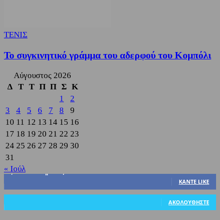
ΤΕΝΙΣ
Το συγκινητικό γράμμα του αδερφού του Κομπόλι
Αύγουστος 2026
Δ
Τ
Τ
Π
Π
Σ
Κ
1
2
3
4
5
6
7
8
9
10
11
12
13
14
15
16
17
18
19
20
21
22
23
24
25
26
27
28
29
30
31
« Ιούλ
3,822
Υποστηρικτές
ΚΆΝΤΕ LIKE
318
Ακόλουθοι
ΑΚΟΛΟΥΘΉΣΤΕ