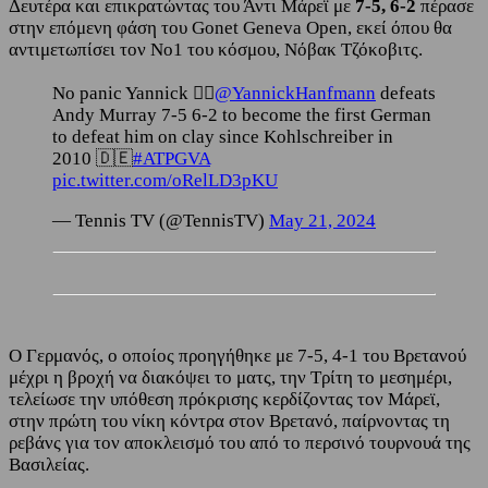
Δευτέρα και επικρατώντας του Άντι Μάρεϊ με
7-5, 6-2
πέρασε
στην επόμενη φάση του Gonet Geneva Open, εκεί όπου θα
αντιμετωπίσει τον Νο1 του κόσμου, Νόβακ Τζόκοβιτς.
No panic Yannick 😮‍💨
@YannickHanfmann
defeats
Andy Murray 7-5 6-2 to become the first German
to defeat him on clay since Kohlschreiber in
2010 🇩🇪
#ATPGVA
pic.twitter.com/oRelLD3pKU
— Tennis TV (@TennisTV)
May 21, 2024
Ο Γερμανός, ο οποίος προηγήθηκε με 7-5, 4-1 του Βρετανού
μέχρι η βροχή να διακόψει το ματς, την Τρίτη το μεσημέρι,
τελείωσε την υπόθεση πρόκρισης κερδίζοντας τον Μάρεϊ,
στην πρώτη του νίκη κόντρα στον Βρετανό, παίρνοντας τη
ρεβάνς για τον αποκλεισμό του από το περσινό τουρνουά της
Βασιλείας.