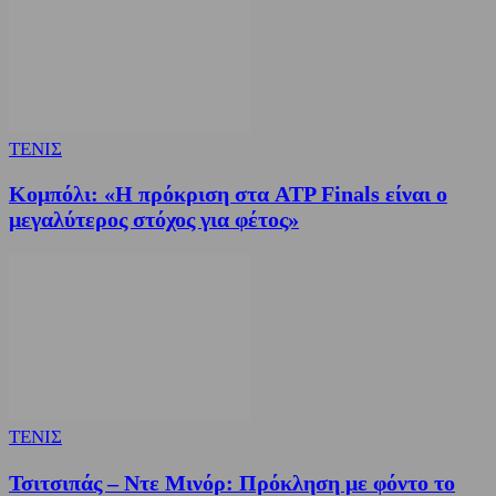
ΤΕΝΙΣ
Κομπόλι: «Η πρόκριση στα ATP Finals είναι ο
μεγαλύτερος στόχος για φέτος»
ΤΕΝΙΣ
Τσιτσιπάς – Ντε Μινόρ: Πρόκληση με φόντο το