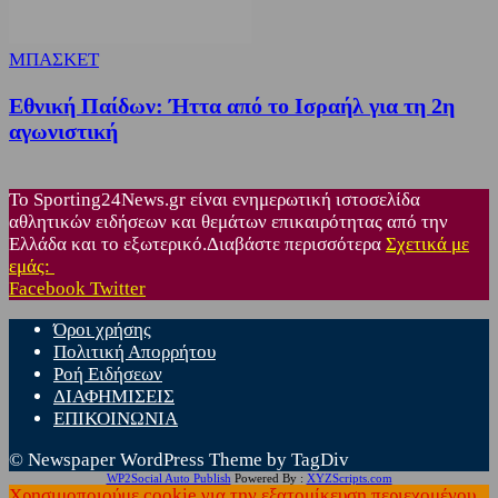
ΜΠΑΣΚΕΤ
Εθνική Παίδων: Ήττα από το Ισραήλ για τη 2η
αγωνιστική
Το Sporting24News.gr είναι ενημερωτική ιστοσελίδα
αθλητικών ειδήσεων και θεμάτων επικαιρότητας από την
Ελλάδα και το εξωτερικό.Διαβάστε περισσότερα
Σχετικά με
εμάς:
Facebook
Twitter
Όροι χρήσης
Πολιτική Απορρήτου
Ροή Ειδήσεων
ΔΙΑΦΗΜΙΣΕΙΣ
ΕΠΙΚΟΙΝΩΝΙΑ
© Newspaper WordPress Theme by TagDiv
WP2Social Auto Publish
Powered By :
XYZScripts.com
Χρησιμοποιούμε cookie για την εξατομίκευση περιεχομένου