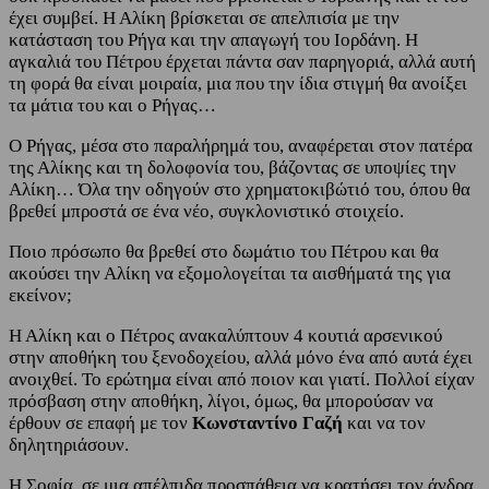
έχει συμβεί. Η Αλίκη βρίσκεται σε απελπισία με την
κατάσταση του Ρήγα και την απαγωγή του Ιορδάνη. Η
αγκαλιά του Πέτρου έρχεται πάντα σαν παρηγοριά, αλλά αυτή
τη φορά θα είναι μοιραία, μια που την ίδια στιγμή θα ανοίξει
τα μάτια του και ο Ρήγας…
Ο Ρήγας, μέσα στο παραλήρημά του, αναφέρεται στον πατέρα
της Αλίκης και τη δολοφονία του, βάζοντας σε υποψίες την
Αλίκη… Όλα την οδηγούν στο χρηματοκιβώτιό του, όπου θα
βρεθεί μπροστά σε ένα νέο, συγκλονιστικό στοιχείο.
Ποιο πρόσωπο θα βρεθεί στο δωμάτιο του Πέτρου και θα
ακούσει την Αλίκη να εξομολογείται τα αισθήματά της για
εκείνον;
Η Αλίκη και ο Πέτρος ανακαλύπτουν 4 κουτιά αρσενικού
στην αποθήκη του ξενοδοχείου, αλλά μόνο ένα από αυτά έχει
ανοιχθεί. Το ερώτημα είναι από ποιον και γιατί. Πολλοί είχαν
πρόσβαση στην αποθήκη, λίγοι, όμως, θα μπορούσαν να
έρθουν σε επαφή με τον
Κωνσταντίνο Γαζή
και να τον
δηλητηριάσουν.
Η Σοφία, σε μια απέλπιδα προσπάθεια να κρατήσει τον άνδρα