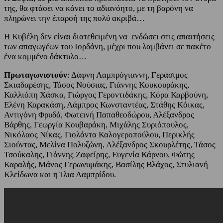
της, θα φτάσει να κάνει το αδιανόητο, με τη βαρόνη να
πληρώνει την έπαρσή της πολύ ακριβά…
Η Κυβέλη δεν είναι διατεθειμένη να ενδώσει στις απαιτήσεις
των απαγωγέων του Ιορδάνη, μέχρι που λαμβάνει σε πακέτο
ένα κομμένο δάκτυλο…
Πρωταγωνιστούν
: Δάφνη Λαμπρόγιαννη, Γεράσιμος
Σκιαδαρέσης, Τάσος Νούσιας, Γιάννης Κουκουράκης,
Καλλιόπη Χάσκα, Γιώργος Γεροντιδάκης, Κόρα Καρβούνη,
Ελένη Καρακάση, Λάμπρος Κωνσταντέας, Στάθης Κόικας,
Αντιγόνη Φρυδά, Φωτεινή Παπαθεοδώρου, Αλέξανδρος
Βάρθης, Γεωργία Κουβαράκη, Μιχάλης Συριόπουλος,
Νικόλαος Νίκας, Γιολάντα Καλογεροπούλου, Περικλής
Σιούντας, Μελίνα Πολυζώνη, Αλέξανδρος Σκουρλέτης, Τάσος
Τσούκαλης, Γιάννης Ζαφείρης, Ευγενία Κάρνου, Φώτης
Καραλής, Μάνος Γερωνυμάκης, Βασίλης Βλάχος, Στυλιανή
Κλείδωνα και η Ίλια Λαμπρίδου.