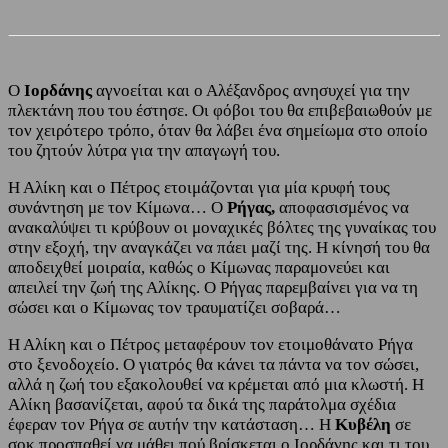
Ο
Ιορδάνης
αγνοείται και ο Αλέξανδρος ανησυχεί για την
πλεκτάνη που του έστησε. Οι φόβοι του θα επιβεβαιωθούν με
τον χειρότερο τρόπο, όταν θα λάβει ένα σημείωμα στο οποίο
του ζητούν λύτρα για την απαγωγή του.
Η Αλίκη και ο Πέτρος ετοιμάζονται για μία κρυφή τους
συνάντηση με τον Κίμωνα… Ο
Ρήγας,
αποφασισμένος να
ανακαλύψει τι κρύβουν οι μοναχικές βόλτες της γυναίκας του
στην εξοχή, την αναγκάζει να πάει μαζί της. Η κίνησή του θα
αποδειχθεί μοιραία, καθώς ο Κίμωνας παραμονεύει και
απειλεί την ζωή της Αλίκης. Ο Ρήγας παρεμβαίνει για να τη
σώσει και ο Κίμωνας τον τραυματίζει σοβαρά…
Η Αλίκη και ο Πέτρος μεταφέρουν τον ετοιμοθάνατο Ρήγα
στο ξενοδοχείο. Ο γιατρός θα κάνει τα πάντα να τον σώσει,
αλλά η ζωή του εξακολουθεί να κρέμεται από μια κλωστή. Η
Αλίκη βασανίζεται, αφού τα δικά της παράτολμα σχέδια
έφεραν τον Ρήγα σε αυτήν την κατάσταση… Η
Κυβέλη
σε
σοκ προσπαθεί να μάθει πού βρίσκεται ο Ιορδάνης και τι του