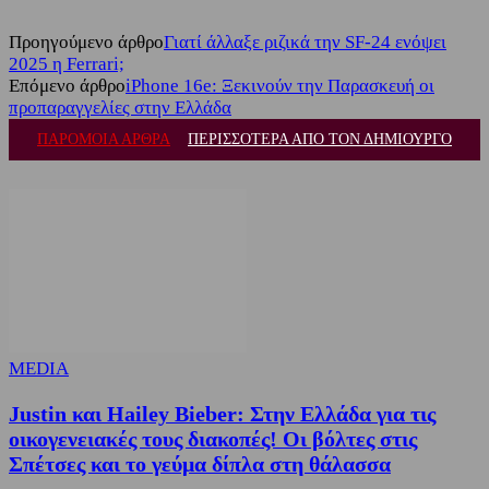
Προηγούμενο άρθρο
Γιατί άλλαξε ριζικά την SF-24 ενόψει
2025 η Ferrari;
Επόμενο άρθρο
iPhone 16e: Ξεκινούν την Παρασκευή οι
προπαραγγελίες στην Ελλάδα
ΠΑΡΟΜΟΙΑ ΑΡΘΡΑ
ΠΕΡΙΣΣΟΤΕΡΑ ΑΠΟ ΤΟΝ ΔΗΜΙΟΥΡΓΟ
MEDIA
Justin και Hailey Bieber: Στην Ελλάδα για τις
οικογενειακές τους διακοπές! Οι βόλτες στις
Σπέτσες και το γεύμα δίπλα στη θάλασσα