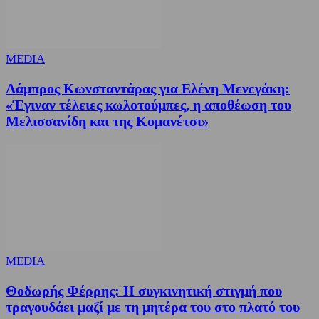
MEDIA
Λάμπρος Κωνσταντάρας για Ελένη Μενεγάκη:
«Έγιναν τέλειες κωλοτούμπες, η αποθέωση του
Μελισσανίδη και της Κομανέτσι»
MEDIA
Θοδωρής Φέρρης: Η συγκινητική στιγμή που
τραγουδάει μαζί με τη μητέρα του στο πλατό του