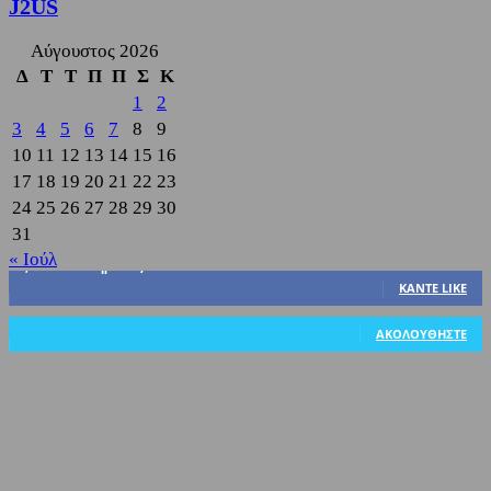
J2US
Αύγουστος 2026
Δ
Τ
Τ
Π
Π
Σ
Κ
1
2
3
4
5
6
7
8
9
10
11
12
13
14
15
16
17
18
19
20
21
22
23
24
25
26
27
28
29
30
31
« Ιούλ
3,822
Υποστηρικτές
ΚΆΝΤΕ LIKE
318
Ακόλουθοι
ΑΚΟΛΟΥΘΉΣΤΕ