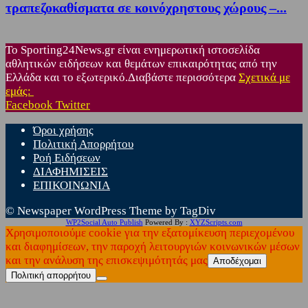
τραπεζοκαθίσματα σε κοινόχρηστους χώρους –...
Το Sporting24News.gr είναι ενημερωτική ιστοσελίδα
αθλητικών ειδήσεων και θεμάτων επικαιρότητας από την
Ελλάδα και το εξωτερικό.Διαβάστε περισσότερα
Σχετικά με
εμάς:
Facebook
Twitter
Όροι χρήσης
Πολιτική Απορρήτου
Ροή Ειδήσεων
ΔΙΑΦΗΜΙΣΕΙΣ
ΕΠΙΚΟΙΝΩΝΙΑ
© Newspaper WordPress Theme by TagDiv
WP2Social Auto Publish
Powered By :
XYZScripts.com
Χρησιμοποιούμε cookie για την εξατομίκευση περιεχομένου
και διαφημίσεων, την παροχή λειτουργιών κοινωνικών μέσων
και την ανάλυση της επισκεψιμότητάς μας
Αποδέχομαι
Πολιτική απορρήτου