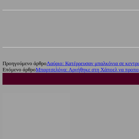
Share
Facebook
Twitter
Προηγούμενο άρθρο
Λαύριο: Κατέρρευσαν μπαλκόνια σε κεντρ
Επόμενο άρθρο
Μπαρτσελόνα: Αρνήθηκε στη Χάποελ να προπον