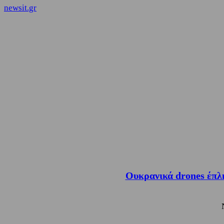
newsit.gr
Ουκρανικά drones έπλη