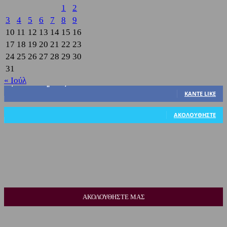
1
2
3
4
5
6
7
8
9
10
11
12
13
14
15
16
17
18
19
20
21
22
23
24
25
26
27
28
29
30
31
« Ιούλ
3,822
Υποστηρικτές
ΚΆΝΤΕ LIKE
318
Ακόλουθοι
ΑΚΟΛΟΥΘΉΣΤΕ
ΑΚΟΛΟΥΘΗΣΤΕ ΜΑΣ