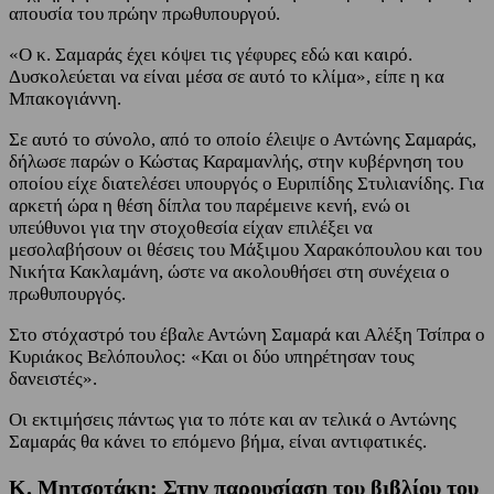
απουσία του πρώην πρωθυπουργού.
«Ο κ. Σαμαράς έχει κόψει τις γέφυρες εδώ και καιρό.
Δυσκολεύεται να είναι μέσα σε αυτό το κλίμα», είπε η κα
Μπακογιάννη.
Σε αυτό το σύνολο, από το οποίο έλειψε ο Αντώνης Σαμαράς,
δήλωσε παρών ο Κώστας Καραμανλής, στην κυβέρνηση του
οποίου είχε διατελέσει υπουργός ο Ευριπίδης Στυλιανίδης. Για
αρκετή ώρα η θέση δίπλα του παρέμεινε κενή, ενώ οι
υπεύθυνοι για την στοχοθεσία είχαν επιλέξει να
μεσολαβήσουν οι θέσεις του Μάξιμου Χαρακόπουλου και του
Νικήτα Κακλαμάνη, ώστε να ακολουθήσει στη συνέχεια ο
πρωθυπουργός.
Στο στόχαστρό του έβαλε Αντώνη Σαμαρά και Αλέξη Τσίπρα ο
Κυριάκος Βελόπουλος: «Και οι δύο υπηρέτησαν τους
δανειστές».
Οι εκτιμήσεις πάντως για το πότε και αν τελικά ο Αντώνης
Σαμαράς θα κάνει το επόμενο βήμα, είναι αντιφατικές.
Κ. Μητσοτάκη: Στην παρουσίαση του βιβλίου του