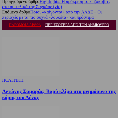
Προηγούμενο άρθρο
Highlights: Η πρόκριση του Τζόκοβιτς
στα ημιτελικά της Σαγκάης (vid)
Επόμενο άρθρο
Ποιοι «καίγονται» από την ΑΑΔΕ – Οι
περιοχές με τα πιο συχνά «λουκέτα» και πρόστιμα
ΠΑΡΟΜΟΙΑ ΑΡΘΡΑ
ΠΕΡΙΣΣΟΤΕΡΑ ΑΠΟ ΤΟΝ ΔΗΜΙΟΥΡΓΟ
ΠΟΛΙΤΙΚΗ
Αντώνης Σαμαράς: Βαρύ κλίμα στο μνημόσυνο της
κόρης του Λένας