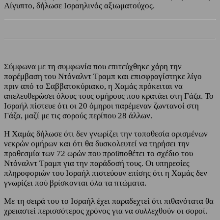
Αίγυπτο, δήλωσε Ισραηλινός αξιωματούχος.
Σύμφωνα με τη συμφωνία που επιτεύχθηκε χάρη την
παρέμβαση του Ντόναλντ Τραμπ και επισφραγίστηκε λίγο
πριν από το Σαββατοκύριακο, η Χαμάς πρόκειται να
απελευθερώσει όλους τους ομήρους που κρατάει στη Γάζα. Το
Ισραήλ πίστευε ότι οι 20 όμηροι παρέμεναν ζωντανοί στη
Γάζα, μαζί με τις σορούς περίπου 28 άλλων.
Η Χαμάς δήλωσε ότι δεν γνωρίζει την τοποθεσία ορισμένων
νεκρών ομήρων και ότι θα δυσκολευτεί να τηρήσει την
προθεσμία των 72 ωρών που προϋποθέτει το σχέδιο του
Ντόναλντ Τραμπ για την παράδοσή τους. Οι υπηρεσίες
πληροφοριών του Ισραήλ πιστεύουν επίσης ότι η Χαμάς δεν
γνωρίζει πού βρίσκονται όλα τα πτώματα.
Με τη σειρά του το Ισραήλ έχει παραδεχτεί ότι πιθανότατα θα
χρειαστεί περισσότερος χρόνος για να συλλεχθούν οι σοροί.