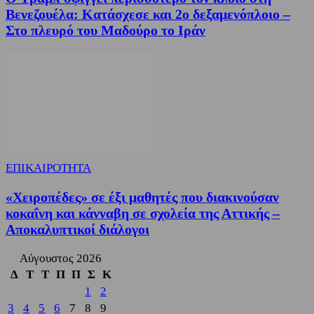
Βενεζουέλα: Κατάσχεσε και 2ο δεξαμενόπλοιο –
Στο πλευρό του Μαδούρο το Ιράν
ΕΠΙΚΑΙΡΟΤΗΤΑ
«Χειροπέδες» σε έξι μαθητές που διακινούσαν
κοκαΐνη και κάνναβη σε σχολεία της Αττικής –
Αποκαλυπτικοί διάλογοι
Αύγουστος 2026
Δ
Τ
Τ
Π
Π
Σ
Κ
1
2
3
4
5
6
7
8
9