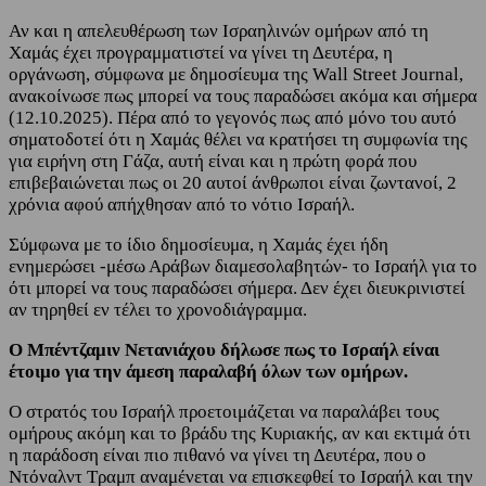
Αν και η απελευθέρωση των Ισραηλινών ομήρων από τη
Χαμάς έχει προγραμματιστεί να γίνει τη Δευτέρα, η
οργάνωση, σύμφωνα με δημοσίευμα της Wall Street Journal,
ανακοίνωσε πως μπορεί να τους παραδώσει ακόμα και σήμερα
(12.10.2025). Πέρα από το γεγονός πως από μόνο του αυτό
σηματοδοτεί ότι η Χαμάς θέλει να κρατήσει τη συμφωνία της
για ειρήνη στη Γάζα, αυτή είναι και η πρώτη φορά που
επιβεβαιώνεται πως οι 20 αυτοί άνθρωποι είναι ζωντανοί, 2
χρόνια αφού απήχθησαν από το νότιο Ισραήλ.
Σύμφωνα με το ίδιο δημοσίευμα, η Χαμάς έχει ήδη
ενημερώσει -μέσω Αράβων διαμεσολαβητών- το Ισραήλ για το
ότι μπορεί να τους παραδώσει σήμερα. Δεν έχει διευκρινιστεί
αν τηρηθεί εν τέλει το χρονοδιάγραμμα.
Ο Μπέντζαμιν Νετανιάχου δήλωσε πως το Ισραήλ είναι
έτοιμο για την άμεση παραλαβή όλων των ομήρων.
Ο στρατός του Ισραήλ προετοιμάζεται να παραλάβει τους
ομήρους ακόμη και το βράδυ της Κυριακής, αν και εκτιμά ότι
η παράδοση είναι πιο πιθανό να γίνει τη Δευτέρα, που ο
Ντόναλντ Τραμπ αναμένεται να επισκεφθεί το Ισραήλ και την