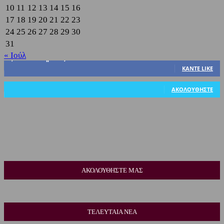
10
11
12
13
14
15
16
17
18
19
20
21
22
23
24
25
26
27
28
29
30
31
« Ιούλ
3,822
Υποστηρικτές
ΚΆΝΤΕ LIKE
318
Ακόλουθοι
ΑΚΟΛΟΥΘΉΣΤΕ
ΑΚΟΛΟΥΘΗΣΤΕ ΜΑΣ
ΤΕΛΕΥΤΑΙΑ ΝΕΑ