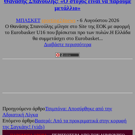
Θανάσης Σπανούλης: «Ο στόχος είναι να πάρουμε
μετάλλιο»
ΜΠΑΣΚΕΤ
sporting24news
-
6 Αυγούστου 2026
Ο Θανάσης Σπανούλης μίλησε στο Site της ΕΟΚ με αφορμή
το Eurobasker U16 που βρίσκεται προ των πυλών.Η Ελλάδα
θα συμμετάσχει στο Eurobasket...
Διαβάστε περισσότερα
Facebook
Twitter
Προηγούμενο άρθρο
Τσιμπόνα: Αποσύρθηκε από την
Αδριατική Λίγκα
Επόμενο άρθρο
Βασερό: Από τα προκριματικά στην κορυφή
της Σαγκάης! (vids)