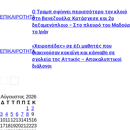
Ο Τραμπ σφίγγει περισσότερο τον κλοιό
ΕΠΙΚΑΙΡΟΤΗΤΑ
στη Βενεζουέλα: Κατάσχεσε και 2ο
δεξαμενόπλοιο – Στο πλευρό του Μαδού
το Ιράν
«Χειροπέδες» σε έξι μαθητές που
ΕΠΙΚΑΙΡΟΤΗΤΑ
διακινούσαν κοκαΐνη και κάνναβη σε
σχολεία της Αττικής – Αποκαλυπτικοί
διάλογοι
Αύγουστος 2026
Δ
Τ
Τ
Π
Π
Σ
Κ
1
2
3
4
5
6
7
8
9
10
11
12
13
14
15
16
17
18
19
20
21
22
23