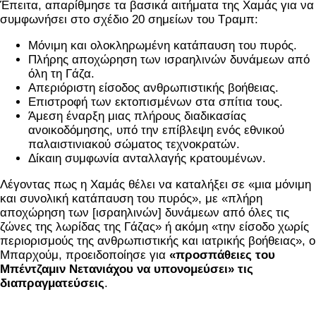
Έπειτα, απαρίθμησε τα βασικά αιτήματα της Χαμάς για να
συμφωνήσει στο σχέδιο 20 σημείων του Τραμπ:
Μόνιμη και ολοκληρωμένη κατάπαυση του πυρός.
Πλήρης αποχώρηση των ισραηλινών δυνάμεων από
όλη τη Γάζα.
Απεριόριστη είσοδος ανθρωπιστικής βοήθειας.
Επιστροφή των εκτοπισμένων στα σπίτια τους.
Άμεση έναρξη μιας πλήρους διαδικασίας
ανοικοδόμησης, υπό την επίβλεψη ενός εθνικού
παλαιστινιακού σώματος τεχνοκρατών.
Δίκαιη συμφωνία ανταλλαγής κρατουμένων.
Λέγοντας πως η Χαμάς θέλει να καταλήξει σε «μια μόνιμη
και συνολική κατάπαυση του πυρός», με «πλήρη
αποχώρηση των [ισραηλινών] δυνάμεων από όλες τις
ζώνες της λωρίδας της Γάζας» ή ακόμη «την είσοδο χωρίς
περιορισμούς της ανθρωπιστικής και ιατρικής βοήθειας», ο
Μπαρχούμ, προειδοποίησε για
«προσπάθειες του
Μπέντζαμιν Νετανιάχου να υπονομεύσει» τις
διαπραγματεύσεις
.