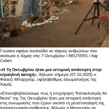
Γυναίκα αφήνει λουλούδια σε τάφους ανθρώπων που
σκότωσε η Χαμάς στις 7 Οκτωβρίου / REUTERS / Itay
Cohen
«
Η 7η Οκτωβρίου ήταν μια ιστορική απάντηση στην
ισραηλινή κατοχή
», δήλωσε σήμερα (07.10.2025) ο
Φάουζι Μπαρχούμ, υψηλόβαθμος αξιωματούχος της
Χαμάς
«Επαναβεβαιώνουμε πως η επιχείρηση “Κατακλυσμός Αλ
Άκσα” της 7ης Οκτωβρίου ήταν μια ιστορική απάντηση
στις συνωμοσίες που έχουν σκοπό τη ρευστοποίηση της
παλαιστινιακήςυπόθεσης
»
, δήλωσε ο Μπαρχούμ σε