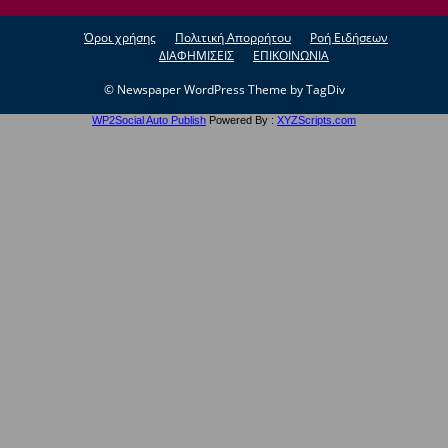
Όροι χρήσης
Πολιτική Απορρήτου
Ροή Ειδήσεων
ΔΙΑΦΗΜΙΣΕΙΣ
ΕΠΙΚΟΙΝΩΝΙΑ
© Newspaper WordPress Theme by TagDiv
WP2Social Auto Publish
Powered By :
XYZScripts.com