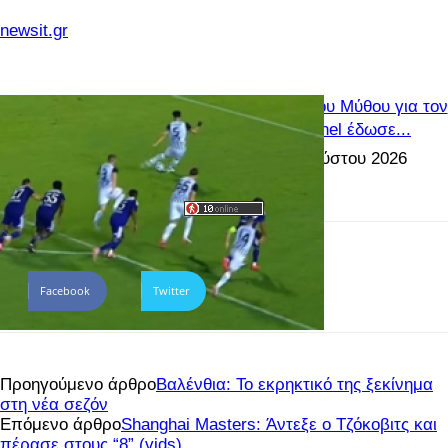
newsit.gr
Γιατί δεν μέτρησε το γκολ του Μύθου για τον
ΠΑΟΚ: Το Referee Chanel έδωσε...
ΠΟΔΟΣΦΑΙΡΟ
8 Αυγούστου 2026
Facebook
Twitter
Προηγούμενο άρθρο
Βαλένθια: Το εκρηκτικό της ξεκίνημα
στη νέα σεζόν
Επόμενο άρθρο
Shanghai Masters: Άντεξε ο Τζόκοβιτς και
πέρασε στους “8” (vids)