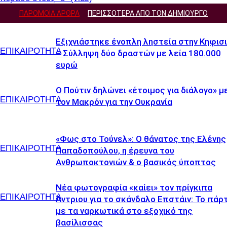
ΠΑΡΟΜΟΙΑ ΑΡΘΡΑ
ΠΕΡΙΣΣΟΤΕΡΑ ΑΠΟ ΤΟΝ ΔΗΜΙΟΥΡΓΟ
Εξιχνιάστηκε ένοπλη ληστεία στην Κηφισ
ΕΠΙΚΑΙΡΟΤΗΤΑ
– Σύλληψη δύο δραστών με λεία 180.000
ευρώ
Ο Πούτιν δηλώνει «έτοιμος για διάλογο» μ
ΕΠΙΚΑΙΡΟΤΗΤΑ
τον Μακρόν για την Ουκρανία
«Φως στο Τούνελ»: Ο θάνατος της Ελένης
ΕΠΙΚΑΙΡΟΤΗΤΑ
Παπαδοπούλου, η έρευνα του
Ανθρωποκτονιών & ο βασικός ύποπτος
Νέα φωτογραφία «καίει» τον πρίγκιπα
ΕΠΙΚΑΙΡΟΤΗΤΑ
Άντριου για το σκάνδαλο Επστάιν: Το πάρτ
με τα ναρκωτικά στο εξοχικό της
βασίλισσας