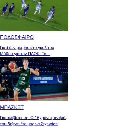
ΠΟΔΟΣΦΑΙΡΟ
Γιατί δεν μέτρησε το γκολ του
Μύθου για τον ΠΑΟΚ: Το...
ΜΠΑΣΚΕΤ
Γιασικεβίτσιους: Ο 16χρονος ανιψιός
του δείχνει έτοιμος να ξεχωρίσει