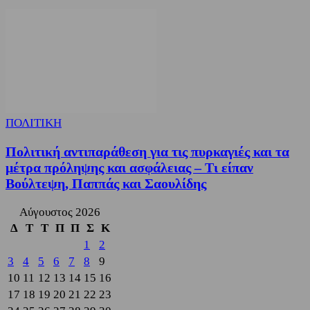
ΠΟΛΙΤΙΚΗ
Πολιτική αντιπαράθεση για τις πυρκαγιές και τα
μέτρα πρόληψης και ασφάλειας – Τι είπαν
Βούλτεψη, Παππάς και Σαουλίδης
Αύγουστος 2026
Δ
Τ
Τ
Π
Π
Σ
Κ
1
2
3
4
5
6
7
8
9
10
11
12
13
14
15
16
17
18
19
20
21
22
23