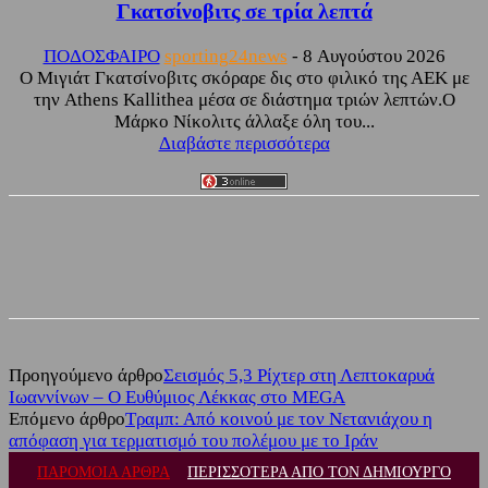
Γκατσίνοβιτς σε τρία λεπτά
ΠΟΔΟΣΦΑΙΡΟ
sporting24news
-
8 Αυγούστου 2026
Ο Μιγιάτ Γκατσίνοβιτς σκόραρε δις στο φιλικό της ΑΕΚ με
την Athens Kallithea μέσα σε διάστημα τριών λεπτών.Ο
Μάρκο Νίκολιτς άλλαξε όλη του...
Διαβάστε περισσότερα
Facebook
Twitter
Προηγούμενο άρθρο
Σεισμός 5,3 Ρίχτερ στη Λεπτοκαρυά
Ιωαννίνων – Ο Ευθύμιος Λέκκας στο MEGA
Επόμενο άρθρο
Τραμπ: Από κοινού με τον Νετανιάχου η
απόφαση για τερματισμό του πολέμου με το Ιράν
ΠΑΡΟΜΟΙΑ ΑΡΘΡΑ
ΠΕΡΙΣΣΟΤΕΡΑ ΑΠΟ ΤΟΝ ΔΗΜΙΟΥΡΓΟ