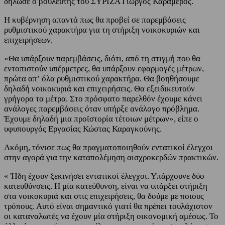
δήλωσε ο βουλευτής του ΣΥΡΙΖΑ Γιώργος Καραμέρος.
Η κυβέρνηση απαντά πως θα προβεί σε παρεμβάσεις
ρυθμιστικού χαρακτήρα για τη στήριξη νοικοκυριών και
επιχειρήσεων.
«Θα υπάρξουν παρεμβάσεις, διότι, από τη στιγμή που θα
εντοπιστούν υπέρμετρες, θα υπάρξουν εφαρμογές μέτρων,
πρώτα απ’ όλα ρυθμιστικού χαρακτήρα. Θα βοηθήσουμε
δηλαδή νοικοκυριά και επιχειρήσεις. Θα εξειδικευτούν
γρήγορα τα μέτρα. Στο πρόσφατο παρελθόν έχουμε κάνει
ανάλογες παρεμβάσεις όταν υπήρξε ανάλογο πρόβλημα.
Έχουμε δηλαδή μια προϊστορία τέτοιων μέτρων», είπε ο
υφυπουργός Εργασίας Κώστας Καραγκούνης.
Ακόμη, τόνισε πως θα πραγματοποιηθούν εντατικοί έλεγχοι
στην αγορά για την καταπολέμηση αισχροκερδών πρακτικών.
« Ήδη έχουν ξεκινήσει εντατικοί έλεγχοι. Υπάρχουνε δύο
κατευθύνσεις. Η μία κατεύθυνση, είναι να υπάρξει στήριξη
στα νοικοκυριά και στις επιχειρήσεις, θα δούμε με ποιους
τρόπους. Αυτό είναι σημαντικό γιατί θα πρέπει τουλάχιστον
οι καταναλωτές να έχουν μία στήριξη οικονομική αμέσως. Το