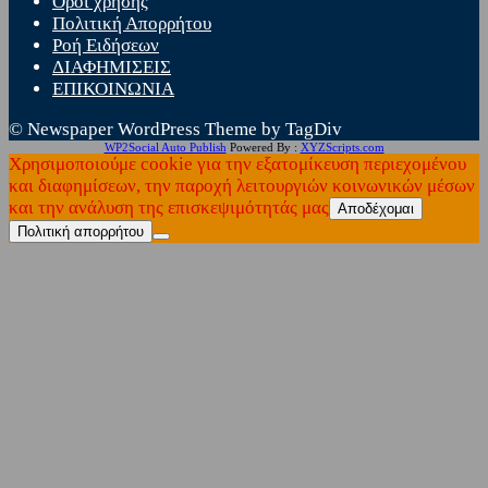
Όροι χρήσης
Πολιτική Απορρήτου
Ροή Ειδήσεων
ΔΙΑΦΗΜΙΣΕΙΣ
ΕΠΙΚΟΙΝΩΝΙΑ
© Newspaper WordPress Theme by TagDiv
WP2Social Auto Publish
Powered By :
XYZScripts.com
Χρησιμοποιούμε cookie για την εξατομίκευση περιεχομένου
και διαφημίσεων, την παροχή λειτουργιών κοινωνικών μέσων
και την ανάλυση της επισκεψιμότητάς μας
Αποδέχομαι
Πολιτική απορρήτου