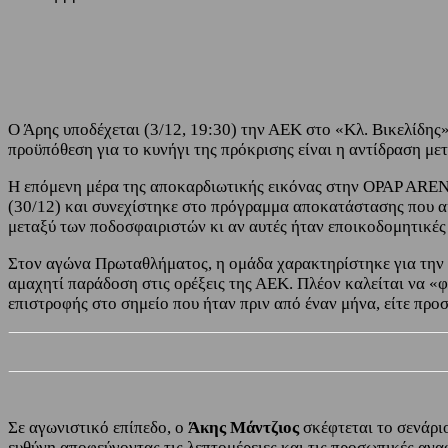
Share
Facebook
Twitter
Ο Άρης υποδέχεται (3/12, 19:30) την ΑΕΚ στο «Κλ. Βικελίδης»
προϋπόθεση για το κυνήγι της πρόκρισης είναι η αντίδραση με
Η επόμενη μέρα της αποκαρδιωτικής εικόνας στην OPAP ARENA
(30/12) και συνεχίστηκε στο πρόγραμμα αποκατάστασης που ακ
μεταξύ των ποδοσφαιριστών κι αν αυτές ήταν εποικοδομητικές 
Στον αγώνα Πρωταθλήματος, η ομάδα χαρακτηρίστηκε για την α
αμαχητί παράδοση στις ορέξεις της ΑΕΚ. Πλέον καλείται να «φ
επιστροφής στο σημείο που ήταν πριν από έναν μήνα, είτε προ
Σε αγωνιστικό επίπεδο, ο
Άκης Μάντζιος
σκέφτεται το σενάρι
ευθύνη αποφεύγοντας τις λεπτομέρειες και τις προσωπικές ανα