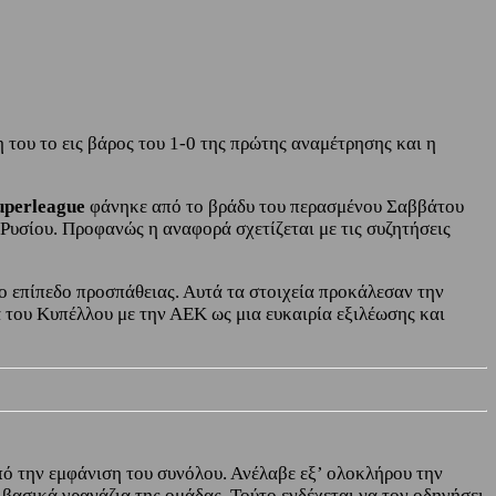
του το εις βάρος του 1-0 της πρώτης αναμέτρησης και η
uperleague
φάνηκε από το βράδυ του περασμένου Σαββάτου
Ρυσίου. Προφανώς η αναφορά σχετίζεται με τις συζητήσεις
ο επίπεδο προσπάθειας. Αυτά τα στοιχεία προκάλεσαν την
α του Κυπέλλου με την ΑΕΚ ως μια ευκαιρία εξιλέωσης και
πό την εμφάνιση του συνόλου. Ανέλαβε εξ’ ολοκλήρου την
βασικά γρανάζια της ομάδας. Τούτο ενδέχεται να τον οδηγήσει