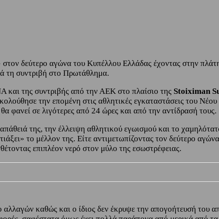
 στον δεύτερο αγώνα του Κυπέλλου Ελλάδας έχοντας στην πλάτη 
τά τη συντριβή στο Πρωτάθλημα.
 και της συντριβής από την ΑΕΚ στο πλαίσιο της
Stoiximan S
ολούθησε την επομένη στις αθλητικές εγκαταστάσεις του Νέου 
θα φανεί σε λιγότερες από 24 ώρες και από την αντίδρασή τους.
πάθειά της, την έλλειψη αθλητικού εγωισμού και το χαμηλότατ
τιάξει» το μέλλον της. Είτε αντιμετωπίζοντας τον δεύτερο αγών
σθέτοντας επιπλέον νερό στον μύλο της εσωστρέφειας.
ο αλλαγών καθώς και ο ίδιος δεν έκρυψε την απογοήτευσή του α
φορές, σαφέστατα όμως έχει πολλά παράπονα από μερικά από τα 