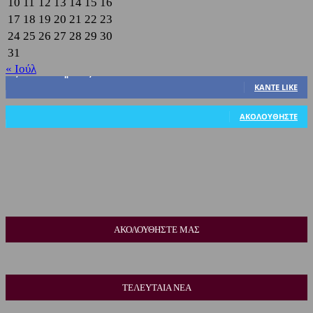
10
11
12
13
14
15
16
17
18
19
20
21
22
23
24
25
26
27
28
29
30
31
« Ιούλ
3,822
Υποστηρικτές
ΚΆΝΤΕ LIKE
318
Ακόλουθοι
ΑΚΟΛΟΥΘΉΣΤΕ
ΑΚΟΛΟΥΘΗΣΤΕ ΜΑΣ
ΤΕΛΕΥΤΑΙΑ ΝΕΑ