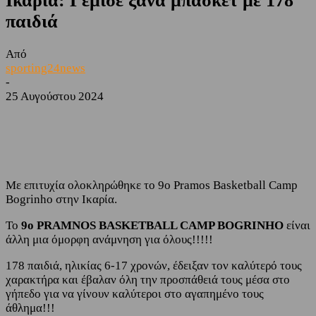
Ικαρία: Γέμισε ξανά μπάσκετ με 178
παιδιά
Από
sporting24news
-
25 Αυγούστου 2024
Facebook
Twitter
Με επιτυχία ολοκληρώθηκε το 9ο Pramos Basketball Camp
Bogrinho στην Ικαρία.
Το
9ο PRAMNOS BASKETBALL CAMP BOGRINHO
είναι
άλλη μια όμορφη ανάμνηση για όλους!!!!!
178 παιδιά, ηλικίας 6-17 χρονών, έδειξαν τον καλύτερό τους
χαρακτήρα και έβαλαν όλη την προσπάθειά τους μέσα στο
γήπεδο για να γίνουν καλύτεροι στο αγαπημένο τους
άθλημα!!!