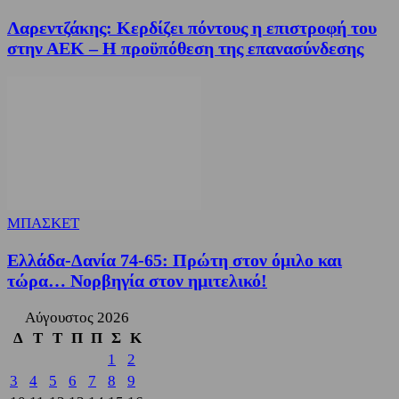
Λαρεντζάκης: Κερδίζει πόντους η επιστροφή του
στην ΑΕΚ – Η προϋπόθεση της επανασύνδεσης
ΜΠΑΣΚΕΤ
Ελλάδα-Δανία 74-65: Πρώτη στον όμιλο και
τώρα… Νορβηγία στον ημιτελικό!
Αύγουστος 2026
Δ
Τ
Τ
Π
Π
Σ
Κ
1
2
3
4
5
6
7
8
9