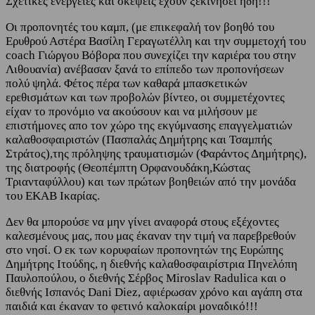
Σχετικές ενέργειες και σκέψεις έχουν ξεκινήσει ήδη!!!
Οι προπονητές του καμπ, (με επικεφαλή τον βοηθό του
Ερυθρού Αστέρα Βασίλη Γεραγωτέλλη και την συμμετοχή του
coach Γιώργου Βόβορα που συνεχίζει την καριέρα του στην
Λιθουανία) ανέβασαν ξανά το επίπεδο των προπονήσεων
πολύ ψηλά. Φέτος πέρα των καθαρά μπασκετικών
ερεθισμάτων και των προβολών βίντεο, οι συμμετέχοντες
είχαν το προνόμιο να ακούσουν και να μιλήσουν με
επιστήμονες απο τον χώρο της εκγύμνασης επαγγελματιών
καλαθοσφαιριστών (Πασπαλάς Δημήτρης και Τσαμπής
Στράτος),της πρόληψης τραυματισμών (Φαράντος Δημήτρης),
της διατροφής (Θεοπέμπτη Ορφανουδάκη,Κώστας
Τριανταφύλλου) και των πρώτων βοηθειών από την μονάδα
του ΕΚΑΒ Ικαρίας.
Δεν θα μπορούσε να μην γίνει αναφορά στους εξέχοντες
καλεσμένους μας, που μας έκαναν την τιμή να παρεβρεθούν
στο νησί. Ο εκ των κορυφαίων προπονητών της Ευρώπης
Δημήτρης Ιτούδης, η διεθνής καλαθοσφαιρίστρια Πηνελόπη
Παυλοπούλου, ο διεθνής Σέρβος Miroslav Radulica και ο
διεθνής Ισπανός Dani Diez, αφιέρωσαν χρόνο και αγάπη στα
παιδιά και έκαναν το φετινό καλοκαίρι μοναδικό!!!