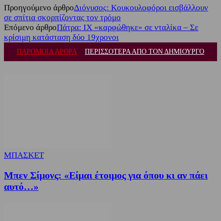
Προηγούμενο άρθρο
Διόνυσος: Κουκουλοφόροι εισβάλλουν
σε σπίτια σκορπίζοντας τον τρόμο
Επόμενο άρθρο
Πάτρα: ΙΧ «καρφώθηκε» σε νταλίκα – Σε
κρίσιμη κατάσταση δύο 19χρονοι
ΠΑΡΟΜΟΙΑ ΑΡΘΡΑ
ΠΕΡΙΣΣΟΤΕΡΑ ΑΠΟ ΤΟΝ ΔΗΜΙΟΥΡΓΟ
ΜΠΑΣΚΕΤ
Μπεν Σίμονς: «Είμαι έτοιμος για όπου κι αν πάει
αυτό…»