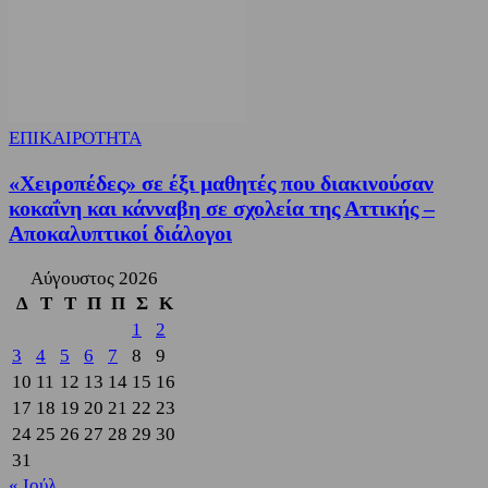
ΕΠΙΚΑΙΡΟΤΗΤΑ
«Χειροπέδες» σε έξι μαθητές που διακινούσαν
κοκαΐνη και κάνναβη σε σχολεία της Αττικής –
Αποκαλυπτικοί διάλογοι
Αύγουστος 2026
Δ
Τ
Τ
Π
Π
Σ
Κ
1
2
3
4
5
6
7
8
9
10
11
12
13
14
15
16
17
18
19
20
21
22
23
24
25
26
27
28
29
30
31
« Ιούλ