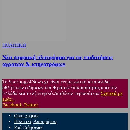
ΠΟΛΙΤΙΚΗ
Νέα ψηφιακή πλατφόρμα για τις επιδοτήσεις
αγροτών & κτηνοτρόφων
Το Sporting24News.gr είναι ενημερωτική ιστοσελίδα
αθλητικών ειδήσεων και θεμάτων επικαιρότητας από την
Ελλάδα και το εξωτερικό.Διαβάστε περισσότερα
Σχετικά με
εμάς:
Facebook
Twitter
Όροι χρήσης
Πολιτική Απορρήτου
Ροή Ειδήσεων