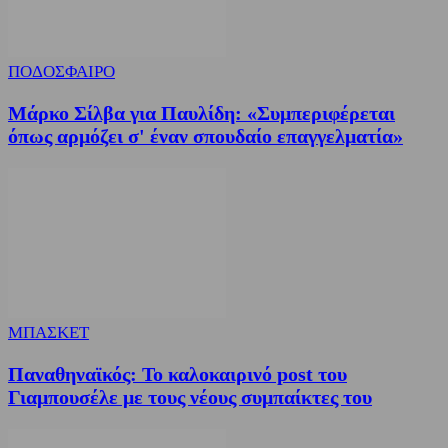
ΠΟΔΟΣΦΑΙΡΟ
Μάρκο Σίλβα για Παυλίδη: «Συμπεριφέρεται
όπως αρμόζει σ' έναν σπουδαίο επαγγελματία»
ΜΠΑΣΚΕΤ
Παναθηναϊκός: Το καλοκαιρινό post του
Γιαμπουσέλε με τους νέους συμπαίκτες του