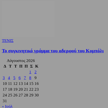
ΤΕΝΙΣ
Το συγκινητικό γράμμα του αδερφού του Κομπόλι
Αύγουστος 2026
Δ
Τ
Τ
Π
Π
Σ
Κ
1
2
3
4
5
6
7
8
9
10
11
12
13
14
15
16
17
18
19
20
21
22
23
24
25
26
27
28
29
30
31
« Ιούλ
3,822
Υποστηρικτές