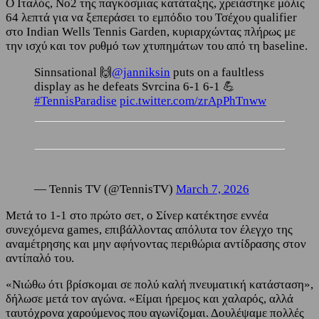
Ο Ιταλός, Νο2 της παγκόσμιας κατάταξης, χρειάστηκε μόλις
64 λεπτά για να ξεπεράσει το εμπόδιο του Τσέχου qualifier
στο Indian Wells Tennis Garden, κυριαρχώντας πλήρως με
την ισχύ και τον ρυθμό των χτυπημάτων του από τη baseline.
Sinnsational 🙌
@janniksin
puts on a faultless
display as he defeats Svrcina 6-1 6-1 💪
#TennisParadise
pic.twitter.com/zrApPhTnww
— Tennis TV (@TennisTV)
March 7, 2026
Μετά το 1-1 στο πρώτο σετ, ο Σίνερ κατέκτησε εννέα
συνεχόμενα games, επιβάλλοντας απόλυτα τον έλεγχο της
αναμέτρησης και μην αφήνοντας περιθώρια αντίδρασης στον
αντίπαλό του.
«Νιώθω ότι βρίσκομαι σε πολύ καλή πνευματική κατάσταση»,
δήλωσε μετά τον αγώνα. «Είμαι ήρεμος και χαλαρός, αλλά
ταυτόχρονα χαρούμενος που αγωνίζομαι. Δουλέψαμε πολλές