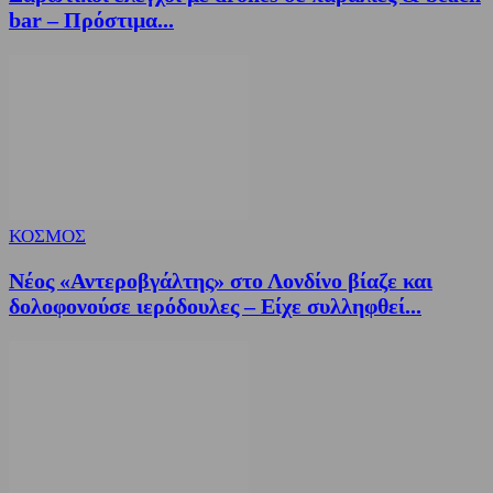
bar – Πρόστιμα...
ΚΟΣΜΟΣ
Νέος «Αντεροβγάλτης» στο Λονδίνο βίαζε και
δολοφονούσε ιερόδουλες – Είχε συλληφθεί...