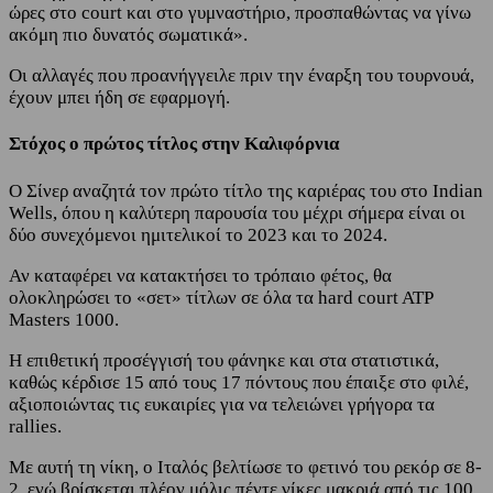
ώρες στο court και στο γυμναστήριο, προσπαθώντας να γίνω
ακόμη πιο δυνατός σωματικά».
Οι αλλαγές που προανήγγειλε πριν την έναρξη του τουρνουά,
έχουν μπει ήδη σε εφαρμογή.
Στόχος ο πρώτος τίτλος στην Καλιφόρνια
Ο Σίνερ αναζητά τον πρώτο τίτλο της καριέρας του στο Indian
Wells, όπου η καλύτερη παρουσία του μέχρι σήμερα είναι οι
δύο συνεχόμενοι ημιτελικοί το 2023 και το 2024.
Αν καταφέρει να κατακτήσει το τρόπαιο φέτος, θα
ολοκληρώσει το «σετ» τίτλων σε όλα τα hard court ATP
Masters 1000.
Η επιθετική προσέγγισή του φάνηκε και στα στατιστικά,
καθώς κέρδισε 15 από τους 17 πόντους που έπαιξε στο φιλέ,
αξιοποιώντας τις ευκαιρίες για να τελειώνει γρήγορα τα
rallies.
Με αυτή τη νίκη, ο Ιταλός βελτίωσε το φετινό του ρεκόρ σε 8-
2, ενώ βρίσκεται πλέον μόλις πέντε νίκες μακριά από τις 100