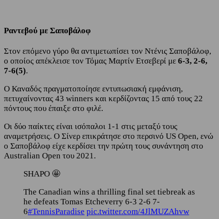
Ραντεβού με Σαποβάλοφ
Στον επόμενο γύρο θα αντιμετωπίσει τον Ντένις Σαποβάλοφ,
ο οποίος απέκλεισε τον Τόμας Μαρτίν Ετσεβερί με
6-3, 2-6,
7-6(5)
.
Ο Καναδός πραγματοποίησε εντυπωσιακή εμφάνιση,
πετυχαίνοντας 43 winners και κερδίζοντας 15 από τους 22
πόντους που έπαιξε στο φιλέ.
Οι δύο παίκτες είναι ισόπαλοι 1-1 στις μεταξύ τους
αναμετρήσεις. Ο Σίνερ επικράτησε στο περσινό US Open, ενώ
ο Σαποβάλοφ είχε κερδίσει την πρώτη τους συνάντηση στο
Australian Open του 2021.
SHAPO 🤩
The Canadian wins a thrilling final set tiebreak as
he defeats Tomas Etcheverry 6-3 2-6 7-
6
#TennisParadise
pic.twitter.com/4JlMUZAhvw