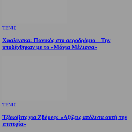
ΤΕΝΙΣ
Χφαλίνσκα: Πανικός στο αεροδρόμιο – Την
υποδέχθηκαν με το «Μάγια Μέλισσα»
ΤΕΝΙΣ
Τζόκοβιτς για Ζβέρεφ: «Αξίζεις απόλυτα αυτή την
επιτυχία»