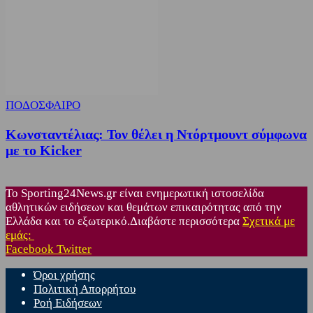
ΠΟΔΟΣΦΑΙΡΟ
Κωνσταντέλιας: Τον θέλει η Ντόρτμουντ σύμφωνα
με το Kicker
Το Sporting24News.gr είναι ενημερωτική ιστοσελίδα
αθλητικών ειδήσεων και θεμάτων επικαιρότητας από την
Ελλάδα και το εξωτερικό.Διαβάστε περισσότερα
Σχετικά με
εμάς:
Facebook
Twitter
Όροι χρήσης
Πολιτική Απορρήτου
Ροή Ειδήσεων