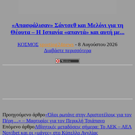
«Απασφάλισαν» Σάντσεθ και Μελόνι για τη
Θέουτα – Η Ισπανία «απαντά» και αυτή με...
ΚΟΣΜΟΣ
sporting24news
-
8 Αυγούστου 2026
Διαβάστε περισσότερα
Facebook
Twitter
Προηγούμενο άρθρο
«Όλοι ρωτάνε στην Αριστοτέλους για τον
Πέρη…» – Μαρτυρίες για τον Περικλή Τσιάπανο
Επόμενο άρθρο
Αθλητικές μεταδόσεις σήμερα: Το ΑΕΚ – ΑΕΛ
Novibet και οι «μάχες» στο Κύπελλο Αγγλίας