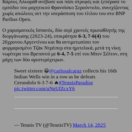
Κάρλος Αλκαράθ ανέβασε και πάλι στροφές και ξεπέρασε το
εμπόδιο του μαχητικού Φρανσίσκο Σερούντολο, συνεχίζοντας
χωρίς απώλειες σετ την υπεράσπιση του τίτλου του στο BNP
Paribas Open.
Ο χαρισματικός Ισπανός, δύο σερί χρονιές πρωταθλητής της
διοργάνωσης (2023-24), επικράτησε
6-3, 7-6(4)
του
26χρονου Αργεντίνου και θα αντιμετωπίσει τον
φορμαρισμένο Τζάκ Ντρέιπερ στα ημιτελικά, μετά τη νίκη
νωρίτερα του Βρετανού με
6-4, 7-5
επί του Μπεν Σέλτον, στη
μάχη των δύο αριστερόχειρων.
Sweet sixteen 😀
@carlosalcaraz
collects his 16th
Indian Wells win in a row as he defeats
Cerundolo 6-3 7-6 🔥
#TennisParadise
pic.twitter.com/uNqUfZcxY6
— Tennis TV (@TennisTV)
March 14, 2025