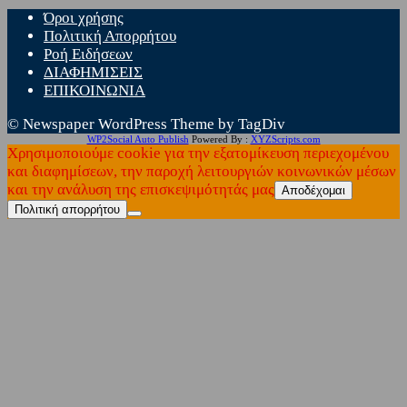
Όροι χρήσης
Πολιτική Απορρήτου
Ροή Ειδήσεων
ΔΙΑΦΗΜΙΣΕΙΣ
ΕΠΙΚΟΙΝΩΝΙΑ
© Newspaper WordPress Theme by TagDiv
WP2Social Auto Publish
Powered By :
XYZScripts.com
Χρησιμοποιούμε cookie για την εξατομίκευση περιεχομένου
και διαφημίσεων, την παροχή λειτουργιών κοινωνικών μέσων
και την ανάλυση της επισκεψιμότητάς μας
Αποδέχομαι
Πολιτική απορρήτου