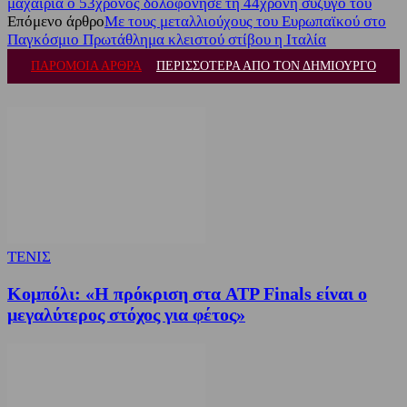
μαχαίρια ο 53χρονος δολοφόνησε τη 44χρονη σύζυγό του
Επόμενο άρθρο
Με τους μεταλλιούχους του Ευρωπαϊκού στο
Παγκόσμιο Πρωτάθλημα κλειστού στίβου η Ιταλία
ΠΑΡΟΜΟΙΑ ΑΡΘΡΑ
ΠΕΡΙΣΣΟΤΕΡΑ ΑΠΟ ΤΟΝ ΔΗΜΙΟΥΡΓΟ
ΤΕΝΙΣ
Κομπόλι: «Η πρόκριση στα ATP Finals είναι ο
μεγαλύτερος στόχος για φέτος»