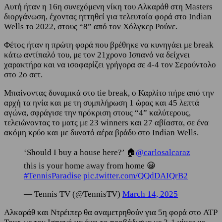
Αυτή ήταν η 16η συνεχόμενη νίκη του Αλκαράθ στη Masters
διοργάνωση, έχοντας ηττηθεί για τελευταία φορά στο Indian
Wells το 2022, στους “8” από τον Χόλγκερ Ρούνε.
Φέτος ήταν η πρώτη φορά που βρέθηκε να κυνηγάει με break
κάτω αντίπαλό του, με τον 21χρονο Ισπανό να δείχνει
χαρακτήρα και να ισοφαρίζει γρήγορα σε 4-4 τον Σερούντολο
στο 2ο σετ.
Μπαίνοντας δυναμικά στο tie break, ο Καρλίτο πήρε από την
αρχή τα ηνία και με τη συμπλήρωση 1 ώρας και 45 λεπτά
αγώνα, σφράγισε την πρόκριση στους “4” καλύτερους,
τελειώνοντας το ματς με 23 winners και 27 αβίαστα, σε ένα
ακόμη κρύο και με δυνατό αέρα βράδυ στο Indian Wells.
‘Should I buy a house here?’ 🏠
@carlosalcaraz
this is your home away from home 😀
#TennisParadise
pic.twitter.com/QQdDAIQrB2
— Tennis TV (@TennisTV)
March 14, 2025
Αλκαράθ και Ντρέιπερ θα αναμετρηθούν για 5η φορά στο ATP