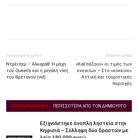
Facebook
Twitter
Προηγούμενο άρθρο
Επόμενο άρθρο
Ντρέιπερ – Αλκαράθ: Η μάχη
«Καλπάζουν» οι τιμές των
του Queen’s και η μεγάλη νίκη
ενοικίων – Στο «κόκκινο»
του Βρετανού (vid)
Aττική και τουριστικές
περιοχές
ΠΑΡΟΜΟΙΑ ΑΡΘΡΑ
ΠΕΡΙΣΣΟΤΕΡΑ ΑΠΟ ΤΟΝ ΔΗΜΙΟΥΡΓΟ
Εξιχνιάστηκε ένοπλη ληστεία στην
Κηφισιά – Σύλληψη δύο δραστών με
λεία 180.000 ευρώ