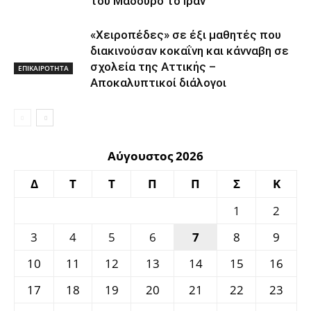
του Μαδούρο το Ιράν
«Χειροπέδες» σε έξι μαθητές που
διακινούσαν κοκαΐνη και κάνναβη σε
σχολεία της Αττικής –
ΕΠΙΚΑΙΡΟΤΗΤΑ
Αποκαλυπτικοί διάλογοι
Αύγουστος 2026
Δ
Τ
Τ
Π
Π
Σ
Κ
1
2
3
4
5
6
7
8
9
10
11
12
13
14
15
16
17
18
19
20
21
22
23