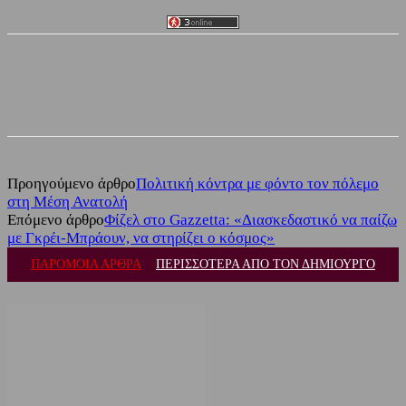
Facebook
Twitter
Προηγούμενο άρθρο
Πολιτική κόντρα με φόντο τον πόλεμο
στη Μέση Ανατολή
Επόμενο άρθρο
Φίζελ στο Gazzetta: «Διασκεδαστικό να παίζω
με Γκρέι-Μπράουν, να στηρίζει ο κόσμος»
ΠΑΡΟΜΟΙΑ ΑΡΘΡΑ
ΠΕΡΙΣΣΟΤΕΡΑ ΑΠΟ ΤΟΝ ΔΗΜΙΟΥΡΓΟ