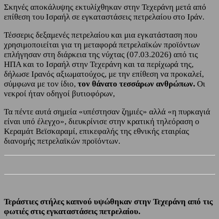
Σκηνές αποκάλυψης εκτυλίχθηκαν στην Τεχεράνη μετά από
επίθεση του Ισραήλ σε εγκαταστάσεις πετρελαίου στο Ιράν.
Τέσσερις δεξαμενές πετρελαίου και μια εγκατάσταση που
χρησιμοποιείται για τη μεταφορά πετρελαϊκών προϊόντων
επλήγησαν στη διάρκεια της νύχτας (07.03.2026) από τις
ΗΠΑ και το Ισραήλ στην Τεχεράνη και τα περίχωρά της,
δήλωσε Ιρανός αξιωματούχος, με την επίθεση να προκαλεί,
σύμφωνα με τον ίδιο,
τον θάνατο τεσσάρων ανθρώπων.
Οι
νεκροί ήταν οδηγοί βυτιοφόρων,
Τα πέντε αυτά σημεία «υπέστησαν ζημιές» αλλά «η πυρκαγιά
είναι υπό έλεγχο», διευκρίνισε στην κρατική τηλεόραση ο
Κεραμάτ Βεϊσκαραμί, επικεφαλής της εθνικής εταιρίας
διανομής πετρελαϊκών προϊόντων.
Τεράστιες στήλες καπνού υψώθηκαν στην Τεχεράνη από τις
φωτιές στις εγκαταστάσεις πετρελαίου.