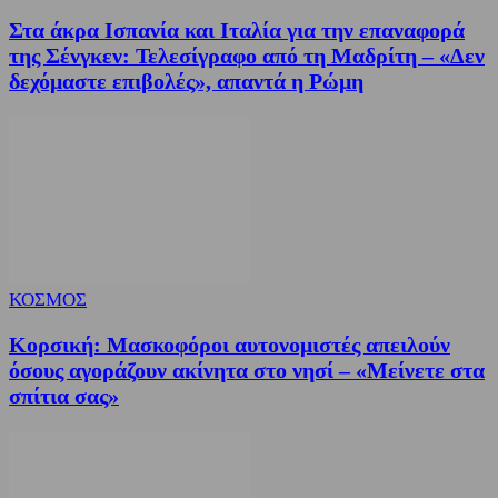
Στα άκρα Ισπανία και Ιταλία για την επαναφορά
της Σένγκεν: Τελεσίγραφο από τη Μαδρίτη – «Δεν
δεχόμαστε επιβολές», απαντά η Ρώμη
ΚΟΣΜΟΣ
Κορσική: Μασκοφόροι αυτονομιστές απειλούν
όσους αγοράζουν ακίνητα στο νησί – «Μείνετε στα
σπίτια σας»