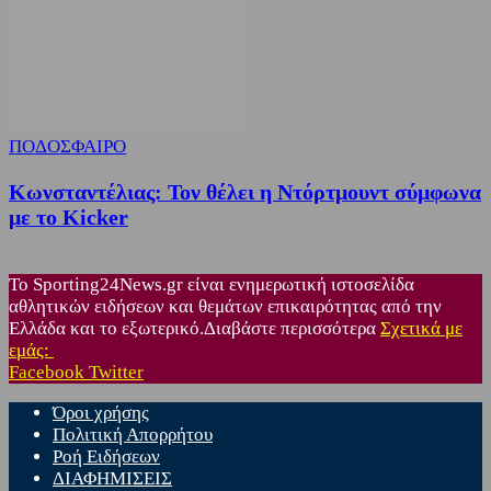
ΠΟΔΟΣΦΑΙΡΟ
Κωνσταντέλιας: Τον θέλει η Ντόρτμουντ σύμφωνα
με το Kicker
Το Sporting24News.gr είναι ενημερωτική ιστοσελίδα
αθλητικών ειδήσεων και θεμάτων επικαιρότητας από την
Ελλάδα και το εξωτερικό.Διαβάστε περισσότερα
Σχετικά με
εμάς:
Facebook
Twitter
Όροι χρήσης
Πολιτική Απορρήτου
Ροή Ειδήσεων
ΔΙΑΦΗΜΙΣΕΙΣ