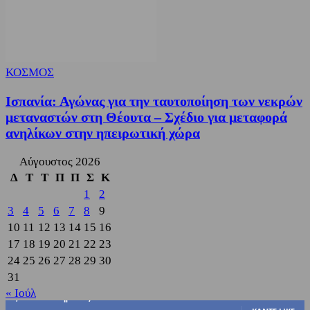
ΚΟΣΜΟΣ
Ισπανία: Αγώνας για την ταυτοποίηση των νεκρών
μεταναστών στη Θέουτα – Σχέδιο για μεταφορά
ανηλίκων στην ηπειρωτική χώρα
Αύγουστος 2026
Δ
Τ
Τ
Π
Π
Σ
Κ
1
2
3
4
5
6
7
8
9
10
11
12
13
14
15
16
17
18
19
20
21
22
23
24
25
26
27
28
29
30
31
« Ιούλ
3,822
Υποστηρικτές