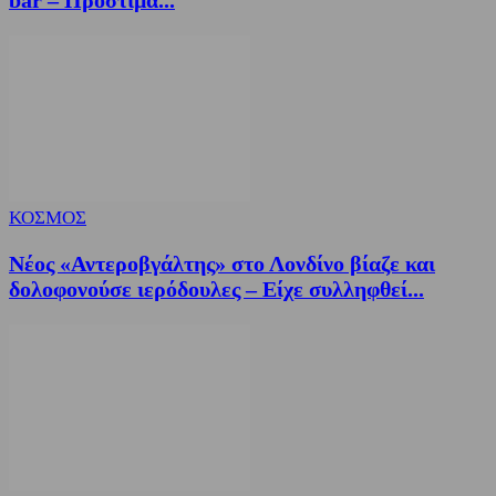
bar – Πρόστιμα...
ΚΟΣΜΟΣ
Νέος «Αντεροβγάλτης» στο Λονδίνο βίαζε και
δολοφονούσε ιερόδουλες – Είχε συλληφθεί...