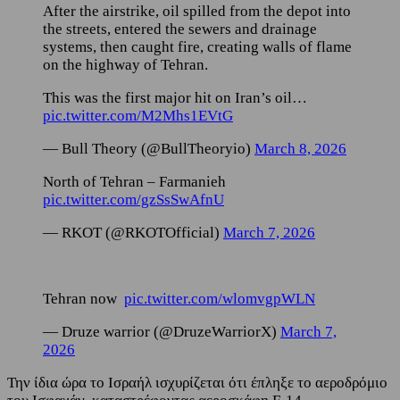
After the airstrike, oil spilled from the depot into
the streets, entered the sewers and drainage
systems, then caught fire, creating walls of flame
on the highway of Tehran.
This was the first major hit on Iran’s oil…
pic.twitter.com/M2Mhs1EVtG
— Bull Theory (@BullTheoryio)
March 8, 2026
North of Tehran – Farmanieh
pic.twitter.com/gzSsSwAfnU
— RKOT (@RKOTOfficial)
March 7, 2026
Tehran now
pic.twitter.com/wlomvgpWLN
— Druze warrior (@DruzeWarriorX)
March 7,
2026
Την ίδια ώρα το Ισραήλ ισχυρίζεται ότι έπληξε το αεροδρόμιο