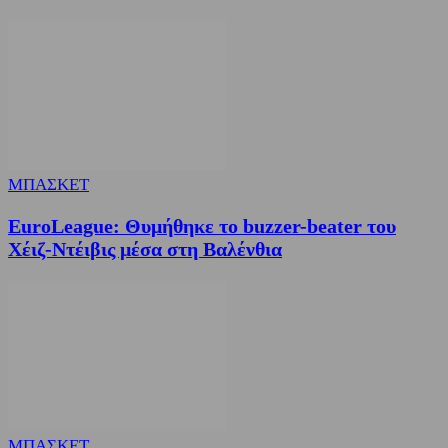
ΜΠΑΣΚΕΤ
EuroLeague: Θυμήθηκε το buzzer-beater του
Χέιζ-Ντέιβις μέσα στη Βαλένθια
ΜΠΑΣΚΕΤ