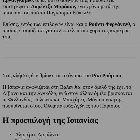
Ερνανγκόμεθ
, όπως και ο αδελφός του, Γουίλι, ενώ
επιστρέφει ο
Λορέντζο Μπράουν,
ένα χρόνο μετά την
απουσία του από το Παγκόσμιο Κύπελλο.
Επίσης, εντός των επιλογών είναι και ο
Ρούντι Φερνάντεθ
, ο
οποίος ετοιμάζεται για τον… τελευταίο χορό της καριέρας
του.
Στις κλήσεις δεν βρίσκεται το όνομα του
Ρίκι Ρούμπιο
.
Η Ισπανία αγωνίζεται στη Βαλένθια, στον όμιλό της έχει το
Λίβανο και την Ανγκόλα, ενώ στον άλλον όμιλο βρίσκονται
οι Φινλανδία, Πολωνία και Μπαχάμες. Μόνο ο νικητής
προκρίνεται στους Ολυμπιακούς Αγώνες του Παρισιού.
Η προεπιλογή της Ισπανίας
Αλμπέρτο Αμπάλντε