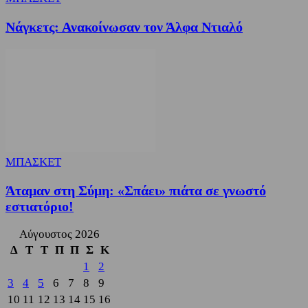
Νάγκετς: Ανακοίνωσαν τον Άλφα Ντιαλό
ΜΠΑΣΚΕΤ
Άταμαν στη Σύμη: «Σπάει» πιάτα σε γνωστό
εστιατόριο!
Αύγουστος 2026
Δ
Τ
Τ
Π
Π
Σ
Κ
1
2
3
4
5
6
7
8
9
10
11
12
13
14
15
16