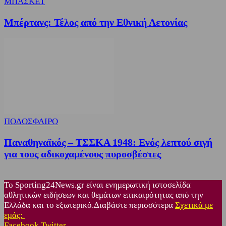
ΜΠΑΣΚΕΤ
Μπέρτανς: Τέλος από την Εθνική Λετονίας
ΠΟΔΟΣΦΑΙΡΟ
Παναθηναϊκός – ΤΣΣΚΑ 1948: Ενός λεπτού σιγή
για τους αδικοχαμένους πυροσβέστες
Το Sporting24News.gr είναι ενημερωτική ιστοσελίδα
αθλητικών ειδήσεων και θεμάτων επικαιρότητας από την
Ελλάδα και το εξωτερικό.Διαβάστε περισσότερα
Σχετικά με
εμάς:
Facebook
Twitter