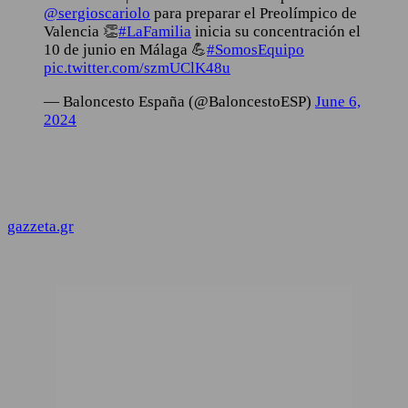
@sergioscariolo
para preparar el Preolímpico de
Valencia 👏
#LaFamilia
inicia su concentración el
10 de junio en Málaga 💪
#SomosEquipo
pic.twitter.com/szmUClK48u
— Baloncesto España (@BaloncestoESP)
June 6,
2024
gazzeta.gr