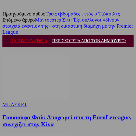
Προηγούμενο άρθρο
Τρεις εβδομάδες εκτός ο Τζόκοβιτς
Επόμενο άρθρο
Μάντσεστερ Σίτι: Έξι σύλλογοι «δίνουν
στοιχεία εναντίον της» στη δικαστική διαμάχη με την Premier
League
ΠΑΡΟΜΟΙΑ ΑΡΘΡΑ
ΠΕΡΙΣΣΟΤΕΡΑ ΑΠΟ ΤΟΝ ΔΗΜΙΟΥΡΓΟ
ΜΠΑΣΚΕΤ
Γιουσούφα Φαλ: Αποχωρεί από τη EuroLereague,
συνεχίζει στην Κίνα