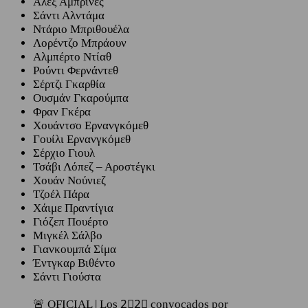
Άλεξ Αμπρίνες
Σάντι Αλντάμα
Ντάριο Μπριθουέλα
Λορέντζο Μπράουν
Αλμπέρτο Ντίαθ
Ρούντι Φερνάντεθ
Σέρτζι Γκαρθία
Ουσμάν Γκαρούμπα
Φραν Γκέρα
Χουάντσο Ερνανγκόμεθ
Γουίλι Ερνανγκόμεθ
Σέρχιο Γιουλ
Τσάβι Λόπεζ – Αροστέγκι
Χουάν Νούνιεζ
Τζοέλ Πάρα
Χάιμε Πραντίγια
Γιόζεπ Πουέρτο
Μιγκέλ Σάλβο
Γιανκουμπά Σίμα
Έντγκαρ Βιθέντο
Σάντι Γιούστα
🚨 OFICIAL | Los 2⃣2⃣ convocados por