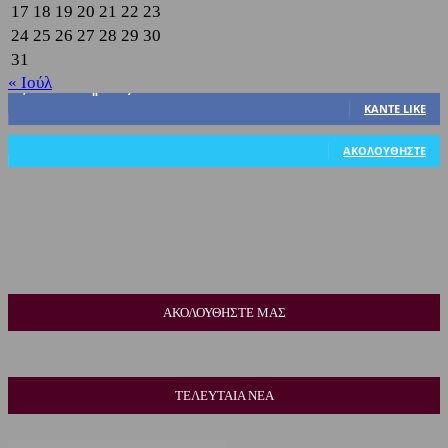
17
18
19
20
21
22
23
24
25
26
27
28
29
30
31
« Ιούλ
3,822
Υποστηρικτές
ΚΆΝΤΕ LIKE
318
Ακόλουθοι
ΑΚΟΛΟΥΘΉΣΤΕ
ΑΚΟΛΟΥΘΗΣΤΕ ΜΑΣ
ΤΕΛΕΥΤΑΙΑ ΝΕΑ