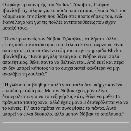
Ο πρώην προπονητής του Νόβακ Τζόκοβιτς, Γκόραν
Ιβανίσεβιτς, μίλησε για το πόσο απαιτητικός είναι ο Νο1 του
κόσμου και την πίεση που βάζει στις προπονήσεις του, ενώ
έκανε λόγο και για τις πολλές αντιπαραθέσεις που είχαν
μεταξύ τους.
“Όταν προπονείς τον Νόβακ Τζόκοβιτς, οτιδήποτε άλλο
εκτός από την κατάκτηση του τίτλου σε ένα τουρνουά, είναι
αποτυχία.”, είπε σε συνέντευξη του στην εφημερίδα Blick ο
Ιβανίσεβτις. “Ειναι μεγάλη πίεση και ο Νόβακ ειναι πολύ
απαιτητικός, θέλει πάντα να βελτιώνεται. Από εκεί και πέρα
αν δεν μπορεί κάποιος να το διαχειριστεί καλύτερα να μην
αναλάβει τη δουλειά.”
“Η γλώσσα με βοήθησε πολύ γιατί απλά δεν υπήρχε κανένα
εμπόδιο μεταξύ μας. Με τον Νόβακ έχεις μόνο λίγα
δευτερόλεπτα για να του εξηγήσεις κάτι, θέλει να μάθει 15
πράγματα ταυτόχρονα, αλλά έχεις μόνο 3 δευτερόλεπτα για να
το κάνεις. Γι’ αυτό πρέπει να συνοψίσεις τα πάντα. Αυτό
μπορεί να είναι δύσκολο, αλλά με τον Νόβακ το απόλαυσα.”