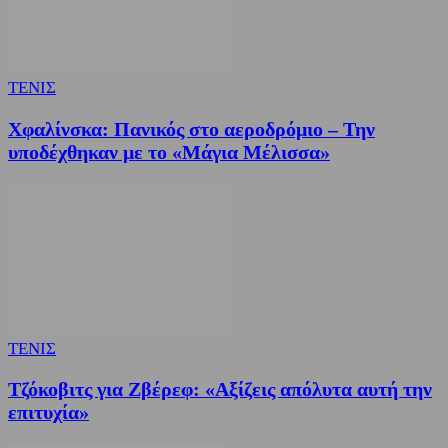
ΤΕΝΙΣ
Χφαλίνσκα: Πανικός στο αεροδρόμιο – Την
υποδέχθηκαν με το «Μάγια Μέλισσα»
ΤΕΝΙΣ
Τζόκοβιτς για Ζβέρεφ: «Αξίζεις απόλυτα αυτή την
επιτυχία»