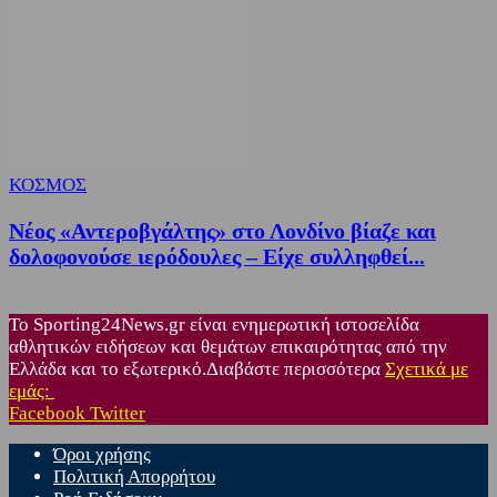
ΚΟΣΜΟΣ
Νέος «Αντεροβγάλτης» στο Λονδίνο βίαζε και
δολοφονούσε ιερόδουλες – Είχε συλληφθεί...
Το Sporting24News.gr είναι ενημερωτική ιστοσελίδα
αθλητικών ειδήσεων και θεμάτων επικαιρότητας από την
Ελλάδα και το εξωτερικό.Διαβάστε περισσότερα
Σχετικά με
εμάς:
Facebook
Twitter
Όροι χρήσης
Πολιτική Απορρήτου