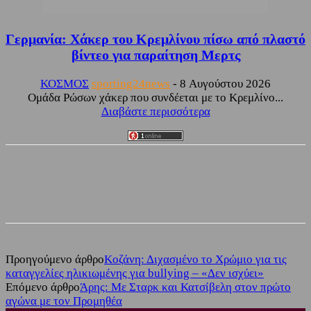
Γερμανία: Χάκερ του Κρεμλίνου πίσω από πλαστό
βίντεο για παραίτηση Μερτς
ΚΟΣΜΟΣ
sporting24news
-
8 Αυγούστου 2026
Ομάδα Ρώσων χάκερ που συνδέεται με το Κρεμλίνο...
Διαβάστε περισσότερα
Facebook
Twitter
Προηγούμενο άρθρο
Κοζάνη: Διχασμένο το Χρώμιο για τις
καταγγελίες ηλικιωμένης για bullying – «Δεν ισχύει»
Επόμενο άρθρο
Άρης: Με Σταρκ και Κατσίβελη στον πρώτο
αγώνα με τον Προμηθέα