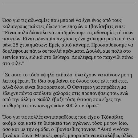
Όσο για τις αδυναμίες που μπορεί να έχει ένας από τους
καλύτερους παίκτες όλων των εποχών ο Ιβανίσεβιτς είπε:
“Είναι πολύ δύσκολο να επισημάνουμε τις αδυναμίες τέτοιων
παικτών. Είναι αδυναμία αν χάσεις ένα χτύπημα μετά από ένα
ράλι 25 χτυπημάτων; Εμείς αυτό κάναμε. Προσπαθούσαμε να
δουλέψουμε πάνω σε πολλά πράγματα. Δουλέψαμε πολύ στο
service του, ειδικά στο δεύτερο. Δουλέψαμε το παιχνίδι πάνω
στο φιλέ.”
“Σε αυτό το τόσο υψηλό επίπεδο, όλα έχουν να κάνουν με τη
λεπτομέρεια. Το ίδιο συμβαίνει σε όλους τους ελίτ παίκτες,
αλλά όλοι είναι διαφορετικοί. Ο Φέντερερ για παράδειγμα
έδειχνε πάντα απόλυτα χαλαρός στις προπονήσεις του, ενώ
από την άλλη ο Ναδάλ έβαζε τόση ένταση που είχες την
αίσθηση ότι τον κυνηγούσαν 300 λιοντάρια.”
Όσο για τις πολλές αντιπαραθέσεις που είχε ο Τζόκοβιτς
ακόμα και κατά τη διάρκεια των αγώνων, τόσο με τον ίδιο,
όσο και με την ομάδα, ο Ιβανίσεβιτς τόνισε: “Αυτό γινόταν
ξανά και ξανά. Μερικές φορές μπορούσα να καταλάβω, άλλες