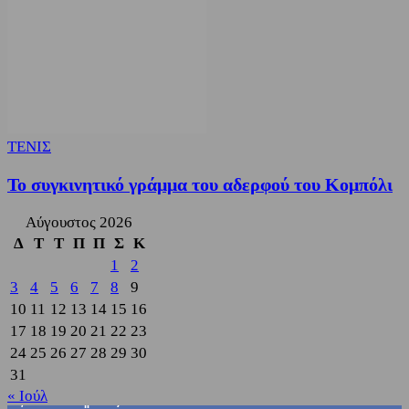
ΤΕΝΙΣ
Το συγκινητικό γράμμα του αδερφού του Κομπόλι
Αύγουστος 2026
Δ
Τ
Τ
Π
Π
Σ
Κ
1
2
3
4
5
6
7
8
9
10
11
12
13
14
15
16
17
18
19
20
21
22
23
24
25
26
27
28
29
30
31
« Ιούλ
3,822
Υποστηρικτές