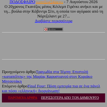
ΠΟΔΟΣΦΑΙΡΟ
sporting24news
-
7 Αυγούστου 2026
Ο 20χρονος Γκανέζος μέσος Κέιλεμπ Γιρένκι ανήκει και με
τη... βούλα στην Κόβεντρι Σίτι, η οποία τον αγόρασε από τη
Νόρτζελαντ με 27...
Διαβάστε περισσότερα
Facebook
Twitter
Προηγούμενο άρθρο
Τραγωδία στα Τέμπη: Επιστολή
«καταπέλτης» της Μαρίας Καρυστιανού στον Κυριάκο
Μητσοτάκη
Επόμενο άρθρο
Final Four: Πόση εμπειρία πια σε ένα πάνελ
και πόσο «ελληνική» διοργάνωση!
ΠΑΡΟΜΟΙΑ ΑΡΘΡΑ
ΠΕΡΙΣΣΟΤΕΡΑ ΑΠΟ ΤΟΝ ΔΗΜΙΟΥΡΓΟ