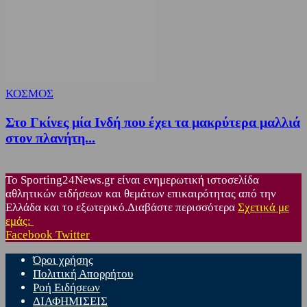
ΚΟΣΜΟΣ
Στο Γκίνες μία Ινδή που έχει τα μακρύτερα μαλλιά
στον πλανήτη...
Το Sporting24News.gr είναι ενημερωτική ιστοσελίδα
αθλητικών ειδήσεων και θεμάτων επικαιρότητας από την
Ελλάδα και το εξωτερικό.Διαβάστε περισσότερα
Σχετικά με
εμάς:
Facebook
Twitter
Όροι χρήσης
Πολιτική Απορρήτου
Ροή Ειδήσεων
ΔΙΑΦΗΜΙΣΕΙΣ