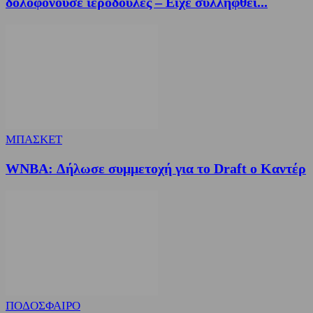
δολοφονούσε ιερόδουλες – Είχε συλληφθεί...
ΜΠΑΣΚΕΤ
WNBA: Δήλωσε συμμετοχή για το Draft ο Καντέρ
ΠΟΔΟΣΦΑΙΡΟ