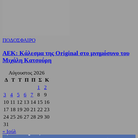
ΠΟΔΟΣΦΑΙΡΟ
ΑΕΚ: Κάλεσμα της Original στο μνημόσυνο του
Μιχάλη Κατσούρη
Αύγουστος 2026
Δ
Τ
Τ
Π
Π
Σ
Κ
1
2
3
4
5
6
7
8
9
10
11
12
13
14
15
16
17
18
19
20
21
22
23
24
25
26
27
28
29
30
31
« Ιούλ
3,822
Υποστηρικτές