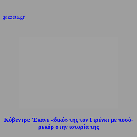
gazzeta.gr
Κόβεντρι: Έκανε «δικό» της τον Γιρένκι με ποσό-
ρεκόρ στην ιστορία της