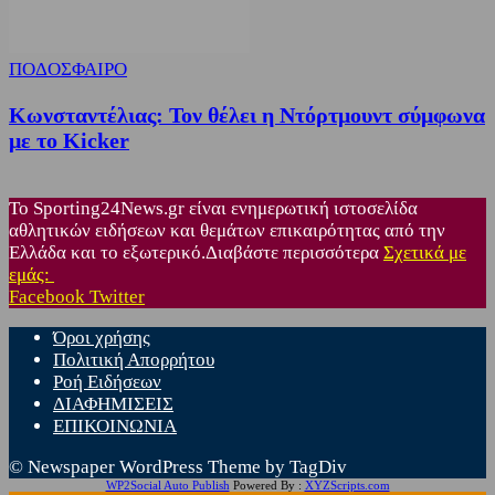
ΠΟΔΟΣΦΑΙΡΟ
Κωνσταντέλιας: Τον θέλει η Ντόρτμουντ σύμφωνα
με το Kicker
Το Sporting24News.gr είναι ενημερωτική ιστοσελίδα
αθλητικών ειδήσεων και θεμάτων επικαιρότητας από την
Ελλάδα και το εξωτερικό.Διαβάστε περισσότερα
Σχετικά με
εμάς:
Facebook
Twitter
Όροι χρήσης
Πολιτική Απορρήτου
Ροή Ειδήσεων
ΔΙΑΦΗΜΙΣΕΙΣ
ΕΠΙΚΟΙΝΩΝΙΑ
© Newspaper WordPress Theme by TagDiv
WP2Social Auto Publish
Powered By :
XYZScripts.com