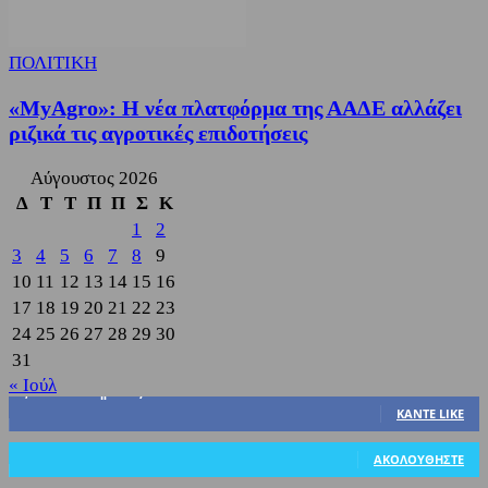
ΠΟΛΙΤΙΚΗ
«MyAgro»: Η νέα πλατφόρμα της ΑΑΔΕ αλλάζει
ριζικά τις αγροτικές επιδοτήσεις
Αύγουστος 2026
Δ
Τ
Τ
Π
Π
Σ
Κ
1
2
3
4
5
6
7
8
9
10
11
12
13
14
15
16
17
18
19
20
21
22
23
24
25
26
27
28
29
30
31
« Ιούλ
3,822
Υποστηρικτές
ΚΆΝΤΕ LIKE
318
Ακόλουθοι
ΑΚΟΛΟΥΘΉΣΤΕ