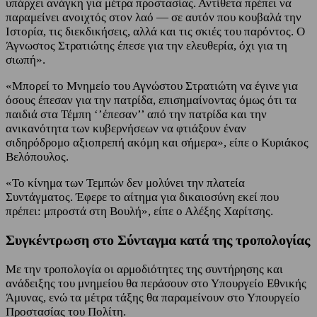
υπάρχει ανάγκη για μέτρα προστασίας. Αντίθετα πρέπει να
παραμείνει ανοιχτός στον λαό — σε αυτόν που κουβαλά την
Ιστορία, τις διεκδικήσεις, αλλά και τις σκιές του παρόντος. Ο
Άγνωστος Στρατιώτης έπεσε για την ελευθερία, όχι για τη
σιωπή».
«Μπορεί το Μνημείο του Αγνώστου Στρατιώτη να έγινε για
όσους έπεσαν για την πατρίδα, επισημαίνοντας όμως ότι τα
παιδιά στα Τέμπη ‘’έπεσαν’’ από την πατρίδα και την
ανικανότητα των κυβερνήσεων να φτιάξουν έναν
σιδηρόδρομο αξιοπρεπή ακόμη και σήμερα», είπε ο Κυριάκος
Βελόπουλος.
«Το κίνημα των Τεμπών δεν μολύνει την πλατεία
Συντάγματος. Έφερε το αίτημα για δικαιοσύνη εκεί που
πρέπει: μπροστά στη Βουλή», είπε ο Αλέξης Χαρίτσης.
Συγκέντρωση στο Σύνταγμα κατά της τροπολογίας
Με την τροπολογία οι αρμοδιότητες της συντήρησης και
ανάδειξης του μνημείου θα περάσουν στο Υπουργείο Εθνικής
Άμυνας, ενώ τα μέτρα τάξης θα παραμείνουν στο Υπουργείο
Προστασίας του Πολίτη.