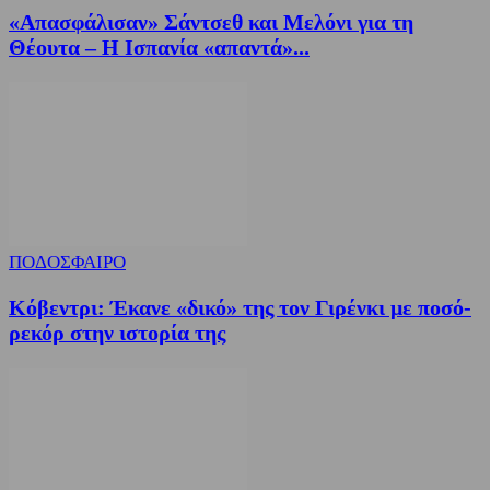
«Απασφάλισαν» Σάντσεθ και Μελόνι για τη
Θέουτα – Η Ισπανία «απαντά»...
ΠΟΔΟΣΦΑΙΡΟ
Κόβεντρι: Έκανε «δικό» της τον Γιρένκι με ποσό-
ρεκόρ στην ιστορία της