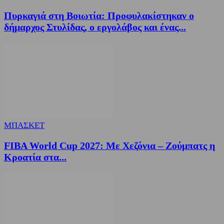
Πυρκαγιά στη Βοιωτία: Προφυλακίστηκαν ο
δήμαρχος Στυλίδας, ο εργολάβος και ένας...
ΜΠΑΣΚΕΤ
FIBA World Cup 2027: Με Χεζόνια – Ζούμπατς η
Κροατία στα...