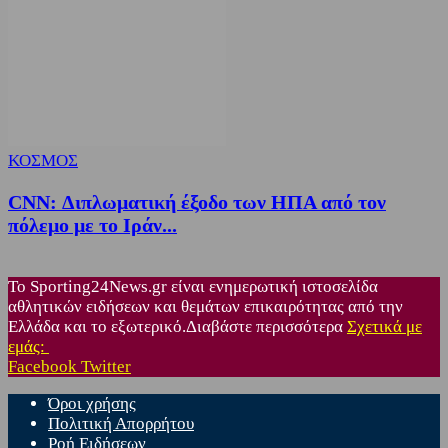
ΚΟΣΜΟΣ
CNN: Διπλωματική έξοδο των ΗΠΑ από τον
πόλεμο με το Ιράν...
Το Sporting24News.gr είναι ενημερωτική ιστοσελίδα
αθλητικών ειδήσεων και θεμάτων επικαιρότητας από την
Ελλάδα και το εξωτερικό.Διαβάστε περισσότερα
Σχετικά με
εμάς:
Facebook
Twitter
Όροι χρήσης
Πολιτική Απορρήτου
Ροή Ειδήσεων