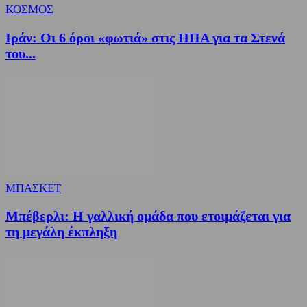
ΚΟΣΜΟΣ
Ιράν: Οι 6 όροι «φωτιά» στις ΗΠΑ για τα Στενά
του...
ΜΠΑΣΚΕΤ
Μπέβερλι: Η γαλλική ομάδα που ετοιμάζεται για
τη μεγάλη έκπληξη