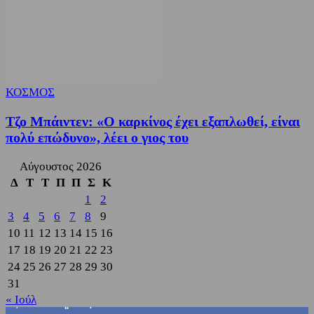
ΚΟΣΜΟΣ
Τζο Μπάιντεν: «Ο καρκίνος έχει εξαπλωθεί, είναι
πολύ επώδυνο», λέει ο γιος του
Αύγουστος 2026
Δ
Τ
Τ
Π
Π
Σ
Κ
1
2
3
4
5
6
7
8
9
10
11
12
13
14
15
16
17
18
19
20
21
22
23
24
25
26
27
28
29
30
31
« Ιούλ
3,822
Υποστηρικτές