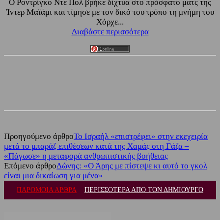
Ο Ροντρίγκο Ντε Πολ βρήκε δίχτυα στο πρόσφατο ματς της
Ίντερ Μαϊάμι και τίμησε με τον δικό του τρόπο τη μνήμη του
Χόρχε...
Διαβάστε περισσότερα
Facebook
Twitter
Προηγούμενο άρθρο
Το Ισραήλ «επιστρέφει» στην εκεχειρία
μετά το μπαράζ επιθέσεων κατά της Χαμάς στη Γάζα –
«Πάγωσε» η μεταφορά ανθρωπιστικής βοήθειας
Επόμενο άρθρο
Δώνης: «Ο Άρης με πίστεψε κι αυτό το γκολ
είναι μια δικαίωση για μένα»
ΠΑΡΟΜΟΙΑ ΑΡΘΡΑ
ΠΕΡΙΣΣΟΤΕΡΑ ΑΠΟ ΤΟΝ ΔΗΜΙΟΥΡΓΟ