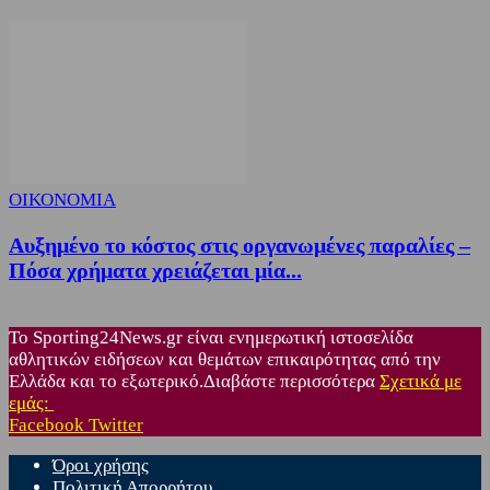
ΟΙΚΟΝΟΜΙΑ
Αυξημένο το κόστος στις οργανωμένες παραλίες –
Πόσα χρήματα χρειάζεται μία...
Το Sporting24News.gr είναι ενημερωτική ιστοσελίδα
αθλητικών ειδήσεων και θεμάτων επικαιρότητας από την
Ελλάδα και το εξωτερικό.Διαβάστε περισσότερα
Σχετικά με
εμάς:
Facebook
Twitter
Όροι χρήσης
Πολιτική Απορρήτου