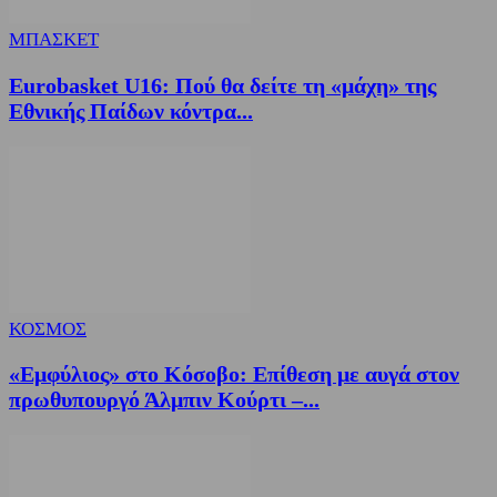
ΜΠΑΣΚΕΤ
Eurobasket U16: Πού θα δείτε τη «μάχη» της
Εθνικής Παίδων κόντρα...
ΚΟΣΜΟΣ
«Εμφύλιος» στο Κόσοβο: Επίθεση με αυγά στον
πρωθυπουργό Άλμπιν Κούρτι –...