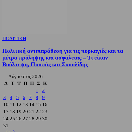
ΠΟΛΙΤΙΚΗ
Πολιτική αντιπαράθεση για τις πυρκαγιές και τα
μέτρα πρόληψης και ασφάλειας – Τι είπαν
Βούλτεψη, Παππάς και Σαουλίδης
Αύγουστος 2026
Δ
Τ
Τ
Π
Π
Σ
Κ
1
2
3
4
5
6
7
8
9
10
11
12
13
14
15
16
17
18
19
20
21
22
23
24
25
26
27
28
29
30
31