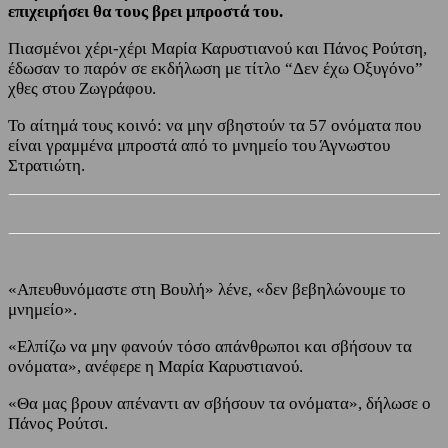
επιχειρήσει θα τους βρει μπροστά του.
Πιασμένοι χέρι-χέρι Μαρία Καρυστιανού και Πάνος Ρούτση,
έδωσαν το παρόν σε εκδήλωση με τίτλο “Δεν έχω Οξυγόνο”
χθες στου Ζωγράφου.
Το αίτημά τους κοινό: να μην σβηστούν τα 57 ονόματα που
είναι γραμμένα μπροστά από το μνημείο του Άγνωστου
Στρατιώτη.
«Απευθυνόμαστε στη Βουλή» λένε, «δεν βεβηλώνουμε το
μνημείο».
«Ελπίζω να μην φανούν τόσο απάνθρωποι και σβήσουν τα
ονόματα», ανέφερε η Μαρία Καρυστιανού.
«Θα μας βρουν απέναντι αν σβήσουν τα ονόματα», δήλωσε ο
Πάνος Ρούτσι.