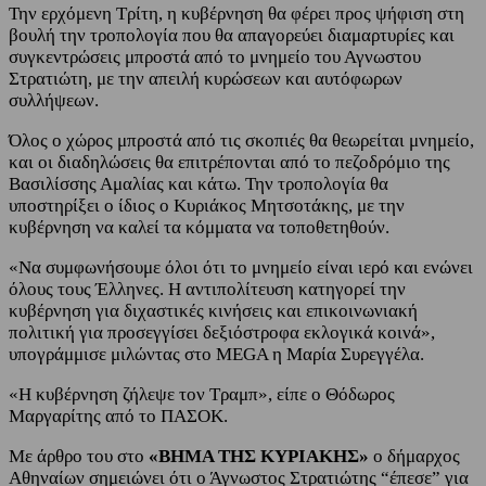
Την ερχόμενη Τρίτη, η κυβέρνηση θα φέρει προς ψήφιση στη
βουλή την τροπολογία που θα απαγορεύει διαμαρτυρίες και
συγκεντρώσεις μπροστά από το μνημείο του Αγνωστου
Στρατιώτη, με την απειλή κυρώσεων και αυτόφωρων
συλλήψεων.
Όλος ο χώρος μπροστά από τις σκοπιές θα θεωρείται μνημείο,
και οι διαδηλώσεις θα επιτρέπονται από το πεζοδρόμιο της
Βασιλίσσης Αμαλίας και κάτω. Την τροπολογία θα
υποστηρίξει ο ίδιος ο Κυριάκος Μητσοτάκης, με την
κυβέρνηση να καλεί τα κόμματα να τοποθετηθούν.
«Να συμφωνήσουμε όλοι ότι το μνημείο είναι ιερό και ενώνει
όλους τους Έλληνες. Η αντιπολίτευση κατηγορεί την
κυβέρνηση για διχαστικές κινήσεις και επικοινωνιακή
πολιτική για προσεγγίσει δεξιόστροφα εκλογικά κοινά»,
υπογράμμισε μιλώντας στο MEGA η Μαρία Συρεγγέλα.
«Η κυβέρνηση ζήλεψε τον Τραμπ», είπε ο Θόδωρος
Μαργαρίτης από το ΠΑΣΟΚ.
Με άρθρο του στο
«ΒΗΜΑ ΤΗΣ ΚΥΡΙΑΚΗΣ»
ο δήμαρχος
Αθηναίων σημειώνει ότι ο Άγνωστος Στρατιώτης “έπεσε” για