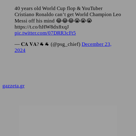
40 years old World Cup flop & YouTuber
Cristiano Ronaldo can’t get World Champion Leo
Messi off his mind 😂😂😂😭😭😭
https://t.co/hHW8dx8xqJ
pic.twitter.com/07DRR3cFt5
— 𝐂𝐀 𝐕𝐀?🐐🐐 (@psg_chief)
December 23,
2024
gazzeta.gr