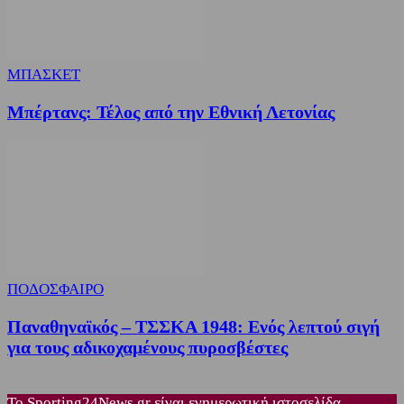
ΜΠΑΣΚΕΤ
Μπέρτανς: Τέλος από την Εθνική Λετονίας
ΠΟΔΟΣΦΑΙΡΟ
Παναθηναϊκός – ΤΣΣΚΑ 1948: Ενός λεπτού σιγή
για τους αδικοχαμένους πυροσβέστες
Το Sporting24News.gr είναι ενημερωτική ιστοσελίδα