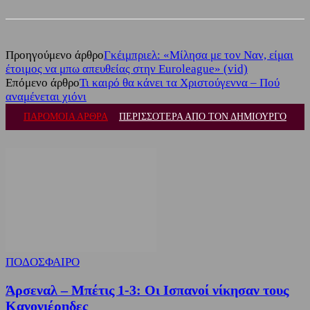
Προηγούμενο άρθρο
Γκέιμπριελ: «Μίλησα με τον Ναν, είμαι
έτοιμος να μπω απευθείας στην Euroleague» (vid)
Επόμενο άρθρο
Τι καιρό θα κάνει τα Χριστούγεννα – Πού
αναμένεται χιόνι
ΠΑΡΟΜΟΙΑ ΑΡΘΡΑ
ΠΕΡΙΣΣΟΤΕΡΑ ΑΠΟ ΤΟΝ ΔΗΜΙΟΥΡΓΟ
ΠΟΔΟΣΦΑΙΡΟ
Άρσεναλ – Μπέτις 1-3: Οι Ισπανοί νίκησαν τους
Κανονιέρηδες