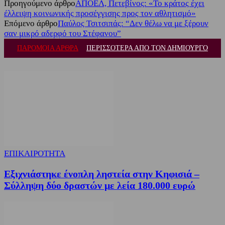
Προηγούμενο άρθρο
ΑΠΟΕΛ, Πετεβίνος: «Το κράτος έχει
έλλειψη κοινωνικής προσέγγισης προς τον αθλητισμό»
Επόμενο άρθρο
Παύλος Τσιτσιπάς: “Δεν θέλω να με ξέρουν
σαν μικρό αδερφό του Στέφανου”
ΠΑΡΟΜΟΙΑ ΑΡΘΡΑ
ΠΕΡΙΣΣΟΤΕΡΑ ΑΠΟ ΤΟΝ ΔΗΜΙΟΥΡΓΟ
ΕΠΙΚΑΙΡΟΤΗΤΑ
Εξιχνιάστηκε ένοπλη ληστεία στην Κηφισιά –
Σύλληψη δύο δραστών με λεία 180.000 ευρώ