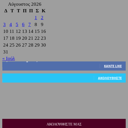
Αύγουστος 2026
Δ
Τ
Τ
Π
Π
Σ
Κ
1
2
3
4
5
6
7
8
9
10
11
12
13
14
15
16
17
18
19
20
21
22
23
24
25
26
27
28
29
30
31
« Ιούλ
3,822
Υποστηρικτές
ΚΆΝΤΕ LIKE
318
Ακόλουθοι
ΑΚΟΛΟΥΘΉΣΤΕ
ΑΚΟΛΟΥΘΗΣΤΕ ΜΑΣ