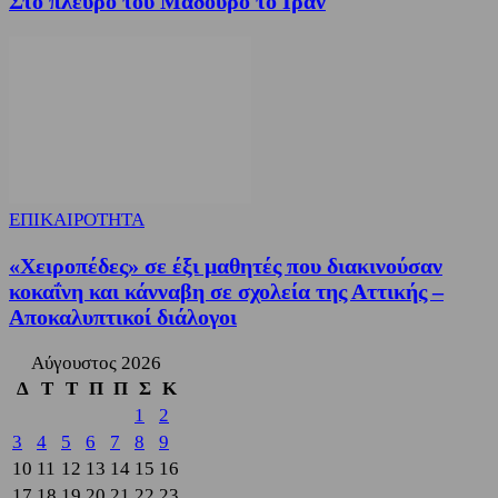
Στο πλευρό του Μαδούρο το Ιράν
ΕΠΙΚΑΙΡΟΤΗΤΑ
«Χειροπέδες» σε έξι μαθητές που διακινούσαν
κοκαΐνη και κάνναβη σε σχολεία της Αττικής –
Αποκαλυπτικοί διάλογοι
Αύγουστος 2026
Δ
Τ
Τ
Π
Π
Σ
Κ
1
2
3
4
5
6
7
8
9
10
11
12
13
14
15
16
17
18
19
20
21
22
23