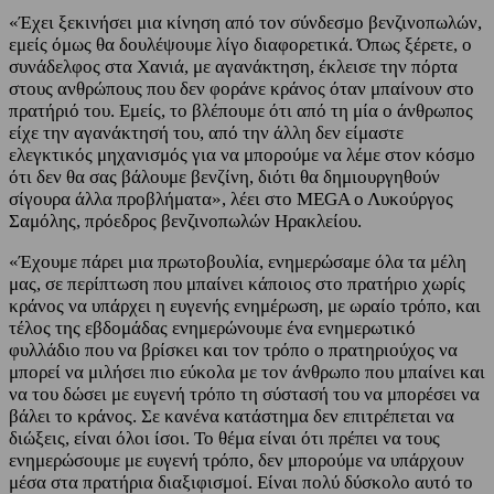
«Έχει ξεκινήσει μια κίνηση από τον σύνδεσμο βενζινοπωλών,
εμείς όμως θα δουλέψουμε λίγο διαφορετικά. Όπως ξέρετε, ο
συνάδελφος στα Χανιά, με αγανάκτηση, έκλεισε την πόρτα
στους ανθρώπους που δεν φοράνε κράνος όταν μπαίνουν στο
πρατήριό του. Εμείς, το βλέπουμε ότι από τη μία ο άνθρωπος
είχε την αγανάκτησή του, από την άλλη δεν είμαστε
ελεγκτικός μηχανισμός για να μπορούμε να λέμε στον κόσμο
ότι δεν θα σας βάλουμε βενζίνη, διότι θα δημιουργηθούν
σίγουρα άλλα προβλήματα», λέει στο MEGA ο Λυκούργος
Σαμόλης, πρόεδρος βενζινοπωλών Ηρακλείου.
«Έχουμε πάρει μια πρωτοβουλία, ενημερώσαμε όλα τα μέλη
μας, σε περίπτωση που μπαίνει κάποιος στο πρατήριο χωρίς
κράνος να υπάρχει η ευγενής ενημέρωση, με ωραίο τρόπο, και
τέλος της εβδομάδας ενημερώνουμε ένα ενημερωτικό
φυλλάδιο που να βρίσκει και τον τρόπο ο πρατηριούχος να
μπορεί να μιλήσει πιο εύκολα με τον άνθρωπο που μπαίνει και
να του δώσει με ευγενή τρόπο τη σύστασή του να μπορέσει να
βάλει το κράνος. Σε κανένα κατάστημα δεν επιτρέπεται να
διώξεις, είναι όλοι ίσοι. Το θέμα είναι ότι πρέπει να τους
ενημερώσουμε με ευγενή τρόπο, δεν μπορούμε να υπάρχουν
μέσα στα πρατήρια διαξιφισμοί. Είναι πολύ δύσκολο αυτό το