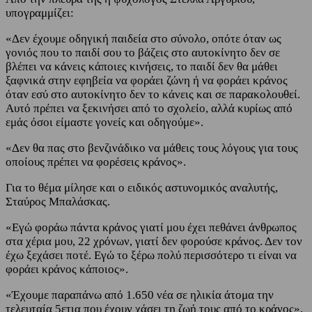
υπογραμμίζει:
«Δεν έχουμε οδηγική παιδεία στο σύνολο, οπότε όταν ως
γονιός που το παιδί σου το βάζεις στο αυτοκίνητο δεν σε
βλέπει να κάνεις κάποιες κινήσεις, το παιδί δεν θα μάθει
ξαφνικά στην εφηβεία να φοράει ζώνη ή να φοράει κράνος
όταν εσύ στο αυτοκίνητο δεν το κάνεις και σε παρακολουθεί.
Αυτό πρέπει να ξεκινήσει από το σχολείο, αλλά κυρίως από
εμάς όσοι είμαστε γονείς και οδηγούμε».
«Δεν θα πας στο βενζινάδικο να μάθεις τους λόγους για τους
οποίους πρέπει να φορέσεις κράνος».
Για το θέμα μίλησε και ο ειδικός αστυνομικός αναλυτής,
Σταύρος Μπαλάσκας.
«Εγώ φοράω πάντα κράνος γιατί μου έχει πεθάνει άνθρωπος
στα χέρια μου, 22 χρόνων, γιατί δεν φορούσε κράνος. Δεν τον
έχω ξεχάσει ποτέ. Εγώ το ξέρω πολύ περισσότερο τι είναι να
φοράει κράνος κάποιος».
«Έχουμε παραπάνω από 1.650 νέα σε ηλικία άτομα την
τελευταία 5ετια που έχουν χάσει τη ζωή τους από το κράνος»,