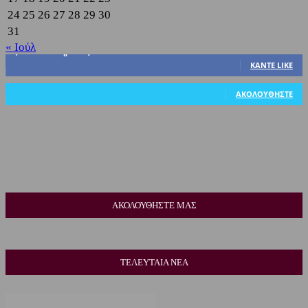
24
25
26
27
28
29
30
31
« Ιούλ
3,822
Υποστηρικτές
ΚΆΝΤΕ LIKE
318
Ακόλουθοι
ΑΚΟΛΟΥΘΉΣΤΕ
ΑΚΟΛΟΥΘΗΣΤΕ ΜΑΣ
ΤΕΛΕΥΤΑΙΑ ΝΕΑ