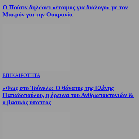
Ο Πούτιν δηλώνει «έτοιμος για διάλογο» με τον
Μακρόν για την Ουκρανία
ΕΠΙΚΑΙΡΟΤΗΤΑ
«Φως στο Τούνελ»: Ο θάνατος της Ελένης
Παπαδοπούλου, η έρευνα του Ανθρωποκτονιών &
ο βασικός ύποπτος