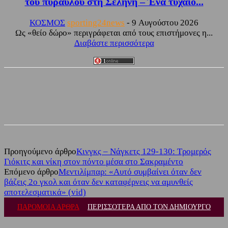
του πυραύλου στη Σελήνη – Ένα τυχαίο...
ΚΟΣΜΟΣ
sporting24news
-
9 Αυγούστου 2026
Ως «θείο δώρο» περιγράφεται από τους επιστήμονες η...
Διαβάστε περισσότερα
Facebook
Twitter
Προηγούμενο άρθρο
Κινγκς – Νάγκετς 129-130: Τρομερός
Γιόκιτς και νίκη στον πόντο μέσα στο Σακραμέντο
Επόμενο άρθρο
Μεντιλίμπαρ: «Αυτό συμβαίνει όταν δεν
βάζεις 2ο γκολ και όταν δεν καταφέρνεις να αμυνθείς
αποτελεσματικά» (vid)
ΠΑΡΟΜΟΙΑ ΑΡΘΡΑ
ΠΕΡΙΣΣΟΤΕΡΑ ΑΠΟ ΤΟΝ ΔΗΜΙΟΥΡΓΟ