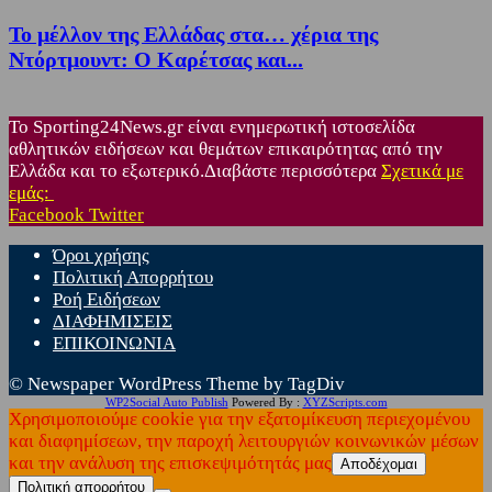
Το μέλλον της Ελλάδας στα… χέρια της
Ντόρτμουντ: Ο Καρέτσας και...
Το Sporting24News.gr είναι ενημερωτική ιστοσελίδα
αθλητικών ειδήσεων και θεμάτων επικαιρότητας από την
Ελλάδα και το εξωτερικό.Διαβάστε περισσότερα
Σχετικά με
εμάς:
Facebook
Twitter
Όροι χρήσης
Πολιτική Απορρήτου
Ροή Ειδήσεων
ΔΙΑΦΗΜΙΣΕΙΣ
ΕΠΙΚΟΙΝΩΝΙΑ
© Newspaper WordPress Theme by TagDiv
WP2Social Auto Publish
Powered By :
XYZScripts.com
Χρησιμοποιούμε cookie για την εξατομίκευση περιεχομένου
και διαφημίσεων, την παροχή λειτουργιών κοινωνικών μέσων
και την ανάλυση της επισκεψιμότητάς μας
Αποδέχομαι
Πολιτική απορρήτου