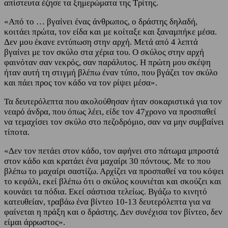
απίστευτα έζησε τα ξημερώματα της Τρίτης.
«Από το … βγαίνει ένας άνθρωπος, ο δράστης δηλαδή,
κοιτάει πρώτα, τον είδα και με κοίταξε και ξαναμπήκε μέσα.
Δεν μου έκανε εντύπωση στην αρχή. Μετά από 4 λεπτά
βγαίνει με τον σκύλο στα χέρια του. Ο σκύλος στην αρχή
φαινόταν σαν νεκρός, σαν παράλυτος. Η πρώτη μου σκέψη
ήταν αυτή τη στιγμή βλέπω έναν τύπο, που βγάζει τον σκύλο
και πάει προς τον κάδο να τον ρίψει μέσα».
Τα δευτερόλεπτα που ακολούθησαν ήταν σοκαριστικά για τον
νεαρό άνδρα, που όπως λέει, είδε τον 47χρονο να προσπαθεί
να τεμαχίσει τον σκύλο στο πεζοδρόμιο, σαν να μην συμβαίνει
τίποτα.
«Δεν τον πετάει στον κάδο, τον αφήνει στο πάτωμα μπροστά
στον κάδο και κρατάει ένα μαχαίρι 30 πόντους. Με το που
βλέπω το μαχαίρι σαστίζω. Αρχίζει να προσπαθεί να του κόψει
το κεφάλι, εκεί βλέπω ότι ο σκύλος κουνιέται και σκούζει και
κουνάει τα πόδια. Εκεί σάστισα τελείως. Βγάζω το κινητό
κατευθείαν, τραβάω ένα βίντεο 10-13 δευτερόλεπτα για να
φαίνεται η πράξη και ο δράστης. Δεν συνέχισα τον βίντεο, δεν
είμαι άρρωστος».