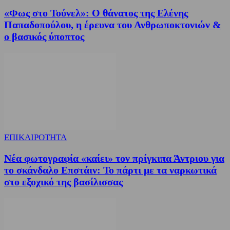
«Φως στο Τούνελ»: Ο θάνατος της Ελένης
Παπαδοπούλου, η έρευνα του Ανθρωποκτονιών &
ο βασικός ύποπτος
ΕΠΙΚΑΙΡΟΤΗΤΑ
Νέα φωτογραφία «καίει» τον πρίγκιπα Άντριου για
το σκάνδαλο Επστάιν: Το πάρτι με τα ναρκωτικά
στο εξοχικό της βασίλισσας