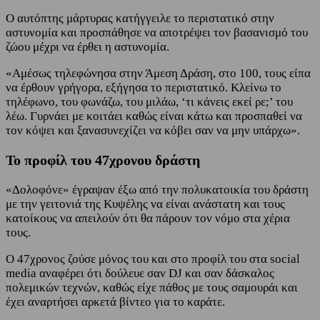
Ο αυτόπτης μάρτυρας κατήγγειλε το περιστατικό στην
αστυνομία και προσπάθησε να αποτρέψει τον βασανισμό του
ζώου μέχρι να έρθει η αστυνομία.
«Αμέσως τηλεφώνησα στην Άμεση Δράση, στο 100, τους είπα
να έρθουν γρήγορα, εξήγησα το περιστατικό. Κλείνω το
τηλέφωνο, του φωνάζω, του μιλάω, ‘τι κάνεις εκεί ρε;’ του
λέω. Γυρνάει με κοιτάει καθώς είναι κάτω και προσπαθεί να
τον κόψει και ξανασυνεχίζει να κόβει σαν να μην υπάρχω».
Το προφίλ του 47χρονου δράστη
«Δολοφόνε» έγραψαν έξω από την πολυκατοικία του δράστη
με την γειτονιά της Κυψέλης να είναι ανάστατη και τους
κατοίκους να απειλούν ότι θα πάρουν τον νόμο στα χέρια
τους.
Ο 47χρονος ζούσε μόνος του και στο προφίλ του στα social
media αναφέρει ότι δούλευε σαν DJ και σαν δάσκαλος
πολεμικών τεχνών, καθώς είχε πάθος με τους σαμουράι και
έχει αναρτήσει αρκετά βίντεο για το καράτε.