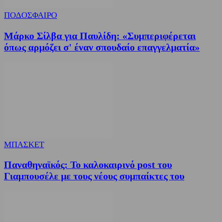
ΠΟΔΟΣΦΑΙΡΟ
Μάρκο Σίλβα για Παυλίδη: «Συμπεριφέρεται
όπως αρμόζει σ' έναν σπουδαίο επαγγελματία»
ΜΠΑΣΚΕΤ
Παναθηναϊκός: Το καλοκαιρινό post του
Γιαμπουσέλε με τους νέους συμπαίκτες του