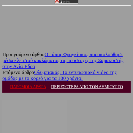
Facebook
Twitter
Προηγούμενο άρθρο
Ο πάπας Φραγκίσκος παρακολούθησε
μέσω κλειστού κυκλώματος τις προσευχές της Σαρακοστής
στην Αγία Έδρα
Επόμενο άρθρο
Ολυμπιακός: Το εντυπωσιακό video της
ομάδας με το κορεό για τα 100 χρόνια!
ΠΑΡΟΜΟΙΑ ΑΡΘΡΑ
ΠΕΡΙΣΣΟΤΕΡΑ ΑΠΟ ΤΟΝ ΔΗΜΙΟΥΡΓΟ