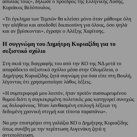
ασυλίας τους», δήλωσε ο πρόεδρος της Ελληνικής Λύσης,
Κυριάκος Βελόπουλος.
«Το έγκλημα των Τεμπών θα κλείσει μόνο όταν μάθουμε όλη
την αλήθεια και αποδοθεί δικαιοσύνη για όλους, όσο ψηλά
και αν βρίσκονται», έγραψε ο Αλέξης Χαρίτσης.
Η συγγνώμη του Δημήτρη Κυριαζίδη για το
σεξιστικό σχόλιο
Στη σκιά της διαγραφής του από την ΚΟ της ΝΔ μετά το
απαράδεκτο σεξιστικό σχόλιο μέσα στην Ολομέλεια, ο
Δημήτρης Κυριαζίδης ζητά συγνώμη για όσα είπε στη Βουλή,
λέγοντας ότι χρησιμοποίησε λάθος λέξεις.
«Η συμπεριφορά μου λοιπόν, ήταν προϊόν συσσωρευμένου
θυμού διότι η συγκεκριμένη πολιτικός μας κατηγορεί συνεχώς
ως δολοφόνους. Ήταν λανθασμένη επιλογή λέξεων τη
δεδομένη χρονική στιγμή και τίποτα παραπάνω».
Να μην επιστρέψει στη γαλάζια ΚΟ ο Δημήτρης Κυριαζίδης
όπως συνέβη με την περίπτωση Αυγενάκη ζητά η
αντιπολίτευση.