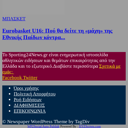
ΜΠΑΣΚΕΤ
Eurobasket U16: Πού θα δείτε τη «μάχη» της
Εθνικής Παίδων κόντρα...
Το Sporting24News.gr είναι ενημερωτική ιστοσελίδα
αθλητικών ειδήσεων και θεμάτων επικαιρότητας από την
Ελλάδα και το εξωτερικό.Διαβάστε περισσότερα
Σχετικά με
εμάς:
Facebook
Twitter
Όροι χρήσης
Πολιτική Απορρήτου
Ροή Ειδήσεων
ΔΙΑΦΗΜΙΣΕΙΣ
ΕΠΙΚΟΙΝΩΝΙΑ
© Newspaper WordPress Theme by TagDiv
WP2Social Auto Publish
Powered By :
XYZScripts.com