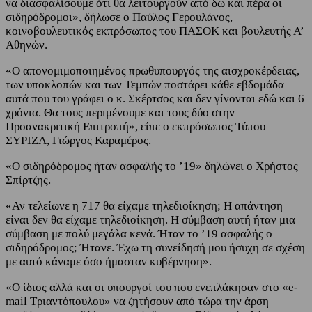
να διασφαλίσουμε ότι θα λειτουργούν από δω και πέρα οι
σιδηρόδρομοι», δήλωσε ο Παύλος Γερουλάνος,
κοινοβουλευτικός εκπρόσωπος του ΠΑΣΟΚ και βουλευτής Α’
Αθηνών.
«Ο απονομιμοποιημένος πρωθυπουργός της αισχροκέρδειας,
των υποκλοπών και των Τεμπών ποστάρει κάθε εβδομάδα
αυτά που του γράφει ο κ. Σκέρτσος και δεν γίνονται εδώ και 6
χρόνια. Θα τους περιμένουμε και τους δύο στην
Προανακριτική Επιτροπή», είπε ο εκπρόσωπος Τύπου
ΣΥΡΙΖΑ, Γιώργος Καραμέρος.
«Ο σιδηρόδρομος ήταν ασφαλής το ’19» δηλώνει ο Χρήστος
Σπίρτζης.
«Αν τελείωνε η 717 θα είχαμε τηλεδιοίκηση; Η απάντηση
είναι δεν θα είχαμε τηλεδιοίκηση. Η σύμβαση αυτή ήταν μια
σύμβαση με πολύ μεγάλα κενά. Ήταν το ’19 ασφαλής ο
σιδηρόδρομος; Ήτανε. Έχω τη συνείδησή μου ήσυχη σε σχέση
με αυτό κάναμε όσο ήμασταν κυβέρνηση».
«Ο ίδιος αλλά και οι υπουργοί του που ενεπλάκησαν στο «e-
mail Τριαντόπουλου» να ζητήσουν από τώρα την άρση