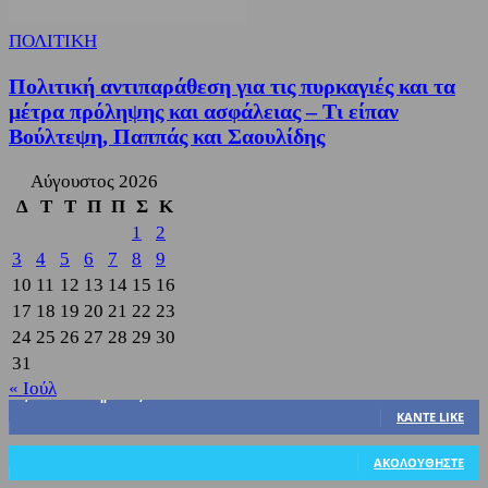
ΠΟΛΙΤΙΚΗ
Πολιτική αντιπαράθεση για τις πυρκαγιές και τα
μέτρα πρόληψης και ασφάλειας – Τι είπαν
Βούλτεψη, Παππάς και Σαουλίδης
Αύγουστος 2026
Δ
Τ
Τ
Π
Π
Σ
Κ
1
2
3
4
5
6
7
8
9
10
11
12
13
14
15
16
17
18
19
20
21
22
23
24
25
26
27
28
29
30
31
« Ιούλ
3,822
Υποστηρικτές
ΚΆΝΤΕ LIKE
318
Ακόλουθοι
ΑΚΟΛΟΥΘΉΣΤΕ