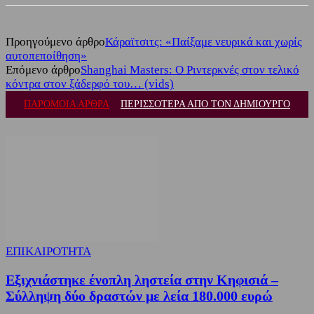
Προηγούμενο άρθρο
Κάραϊτσιτς: «Παίξαμε νευρικά και χωρίς
αυτοπεποίθηση»
Επόμενο άρθρο
Shanghai Masters: Ο Ριντερκνές στον τελικό
κόντρα στον ξάδερφό του… (vids)
ΠΑΡΟΜΟΙΑ ΑΡΘΡΑ
ΠΕΡΙΣΣΟΤΕΡΑ ΑΠΟ ΤΟΝ ΔΗΜΙΟΥΡΓΟ
ΕΠΙΚΑΙΡΟΤΗΤΑ
Εξιχνιάστηκε ένοπλη ληστεία στην Κηφισιά –
Σύλληψη δύο δραστών με λεία 180.000 ευρώ