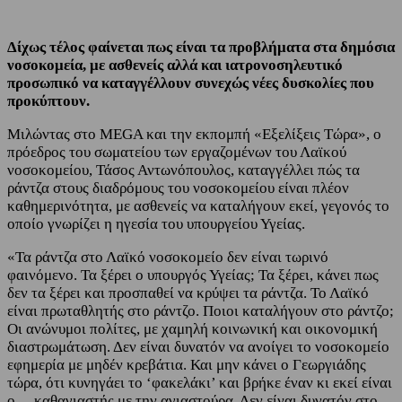
Δίχως τέλος φαίνεται πως είναι τα προβλήματα στα δημόσια
νοσοκομεία, με ασθενείς αλλά και ιατρονοσηλευτικό
προσωπικό να καταγγέλλουν συνεχώς νέες δυσκολίες που
προκύπτουν.
Μιλώντας στο MEGA και την εκπομπή «Εξελίξεις Τώρα», ο
πρόεδρος του σωματείου των εργαζομένων του Λαϊκού
νοσοκομείου, Τάσος Αντωνόπουλος, καταγγέλλει πώς τα
ράντζα στους διαδρόμους του νοσοκομείου είναι πλέον
καθημερινότητα, με ασθενείς να καταλήγουν εκεί, γεγονός το
οποίο γνωρίζει η ηγεσία του υπουργείου Υγείας.
«Τα ράντζα στο Λαϊκό νοσοκομείο δεν είναι τωρινό
φαινόμενο. Τα ξέρει ο υπουργός Υγείας; Τα ξέρει, κάνει πως
δεν τα ξέρει και προσπαθεί να κρύψει τα ράντζα. Το Λαϊκό
είναι πρωταθλητής στο ράντζο. Ποιοι καταλήγουν στο ράντζο;
Οι ανώνυμοι πολίτες, με χαμηλή κοινωνική και οικονομική
διαστρωμάτωση. Δεν είναι δυνατόν να ανοίγει το νοσοκομείο
εφημερία με μηδέν κρεβάτια. Και μην κάνει ο Γεωργιάδης
τώρα, ότι κυνηγάει το ‘φακελάκι’ και βρήκε έναν κι εκεί είναι
ο… καθαγιαστής με την αγιαστούρα. Δεν είναι δυνατόν στο