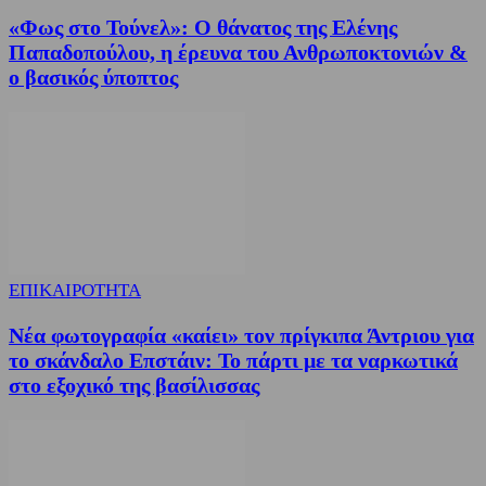
«Φως στο Τούνελ»: Ο θάνατος της Ελένης
Παπαδοπούλου, η έρευνα του Ανθρωποκτονιών &
ο βασικός ύποπτος
ΕΠΙΚΑΙΡΟΤΗΤΑ
Νέα φωτογραφία «καίει» τον πρίγκιπα Άντριου για
το σκάνδαλο Επστάιν: Το πάρτι με τα ναρκωτικά
στο εξοχικό της βασίλισσας