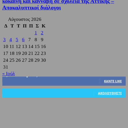
κοκαΐνη και κάνναβη σε σχολεία της Αττικής –
Αποκαλυπτικοί διάλογοι
Αύγουστος 2026
Δ
Τ
Τ
Π
Π
Σ
Κ
1
2
3
4
5
6
7
8
9
10
11
12
13
14
15
16
17
18
19
20
21
22
23
24
25
26
27
28
29
30
31
« Ιούλ
3,822
Υποστηρικτές
ΚΆΝΤΕ LIKE
318
Ακόλουθοι
ΑΚΟΛΟΥΘΉΣΤΕ