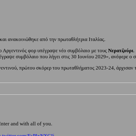
και ανακοινώθηκε από την πρωταθλήτρια Ιταλίας.
 ο Αργεντινός φορ υπέγραψε νέο συμβόλαιο με τους
Νερατζούρι
.
έγραψε συμβόλαιο που λήγει στις 30 Ιουνίου 2029», ανέφερε ο 
γεντινού, πρώτου σκόρερ του πρωταθλήματος 2023-24, άρχισαν 
nter and with all of you.
c.twitter.com/EsPIxNXCJj