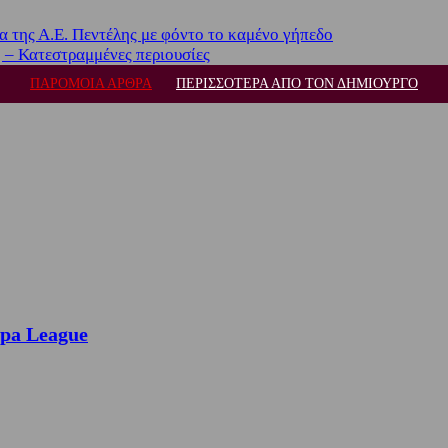
α της Α.Ε. Πεντέλης με φόντο το καμένο γήπεδο
 – Κατεστραμμένες περιουσίες
ΠΑΡΟΜΟΙΑ ΑΡΘΡΑ
ΠΕΡΙΣΣΟΤΕΡΑ ΑΠΟ ΤΟΝ ΔΗΜΙΟΥΡΓΟ
opa League