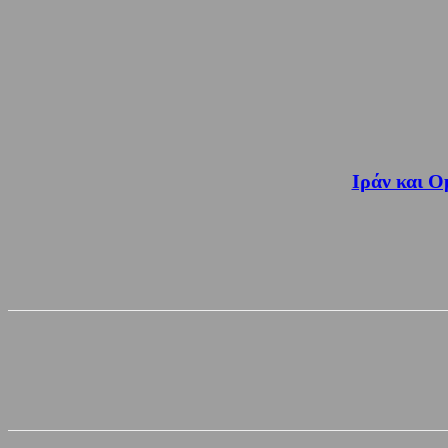
Ιράν και Ο
Share
Facebook
Twitter