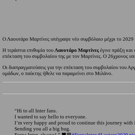
Share
Facebook
Twitter
Ο Λαουτάρο Μαρτίνες υπέγραψε νέο συμβόλαιο μέχρι το 2029 
Η τεράστια επιθυμία του
Λαουτάρο Μαρτίνες
έγινε πράξη και
επέκταση του συμβολαίου της με τον Μαρτίνες. Ο 26χρονος υπ
Οι διαπραγματεύσεις για την επέκταση του συμβολαίου του Αρ
ομάδων, ο παίκτης ήθελε να παραμείνει στο Μιλάνο.
“Hi to all Inter fans.
I wanted to say hello to everyone.
I’m very happy and proud to continue this journey with I
Sending you all a big hug.
Forza Inter, always! ” 🖤💙
#ForzaInter
#Lautaro2029
pi