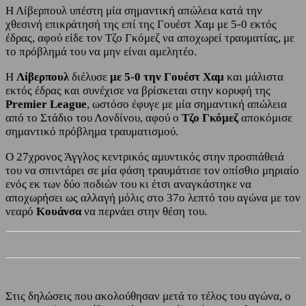
Η Λίβερπουλ υπέστη μία σημαντική απώλεια κατά την
χθεσινή επικράτησή της επί της Γουέστ Χαμ με 5-0 εκτός
έδρας, αφού είδε τον Τζο Γκόμεζ να αποχωρεί τραυματίας, με
το πρόβλημά του να μην είναι αμελητέο.
Η
Λίβερπουλ
διέλυσε
με 5-0 την Γουέστ Χαμ
και μάλιστα
εκτός έδρας και συνέχισε να βρίσκεται στην κορυφή της
Premier League
, ωστόσο έφυγε με μία σημαντική απώλεια
από το Στάδιο του Λονδίνου, αφού ο
Τζο Γκόμεζ
αποκόμισε
σημαντικό πρόβλημα τραυματισμού.
Ο 27χρονος Άγγλος κεντρικός αμυντικός στην προσπάθειά
του να σπιντάρει σε μία φάση τραυμάτισε τον οπίσθιο μηριαίο
ενός εκ των δύο ποδιών του κι έτσι αναγκάστηκε να
αποχωρήσει ως αλλαγή μόλις στο 37ο λεπτό του αγώνα με τον
νεαρό
Κουάνσα
να περνάει στην θέση του.
Στις δηλώσεις που ακολούθησαν μετά το τέλος του αγώνα, ο