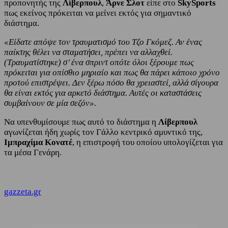
προπονητής της
Λίβερπουλ
,
Άρνε Σλοτ
είπε στο
SkySports
πως εκείνος πρόκειται να μείνει εκτός για σημαντικό
διάστημα.
«Είδατε απόψε τον τραυματισμό του Τζο Γκόμεζ. Αν ένας
παίκτης θέλει να σταματήσει, πρέπει να αλλαχθεί.
(Τραυματίστηκε) σ’ ένα σπριντ οπότε όλοι ξέρουμε πως
πρόκειται για οπίσθιο μηριαίο και πως θα πάρει κάποιο χρόνο
προτού επιστρέψει. Δεν ξέρω πόσο θα χρειαστεί, αλλά σίγουρα
θα είναι εκτός για αρκετό διάστημα. Αυτές οι καταστάσεις
συμβαίνουν σε μία σεζόν».
Να υπενθυμίσουμε πως αυτό το διάστημα η
Λίβερπουλ
αγωνίζεται ήδη χωρίς τον Γάλλο κεντρικό αμυντικό της,
Ιμπραχίμα Κονατέ
, η επιστροφή του οποίου υπολογίζεται για
τα μέσα Γενάρη.
gazzeta.gr