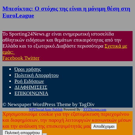
Μπεσίκτας: Ο στόχος της είναι η μόνιμη θέση στη
EuroLeague
Το Sporting24News.gr είναι ενημερωτική ιστοσελίδα
αθλητικών ειδήσεων και θεμάτων επικαιρότητας από την
Ελλάδα και το εξωτερικό.Διαβάστε περισσότερα
Σχετικά με
εμάς:
Facebook
Twitter
Όροι χρήσης
Πολιτική Απορρήτου
Ροή Ειδήσεων
ΔΙΑΦΗΜΙΣΕΙΣ
ΕΠΙΚΟΙΝΩΝΙΑ
© Newspaper WordPress Theme by TagDiv
WP2Social Auto Publish
Powered By :
XYZScripts.com
Χρησιμοποιούμε cookie για την εξατομίκευση περιεχομένου
και διαφημίσεων, την παροχή λειτουργιών κοινωνικών μέσων
και την ανάλυση της επισκεψιμότητάς μας
Αποδέχομαι
Πολιτική απορρήτου