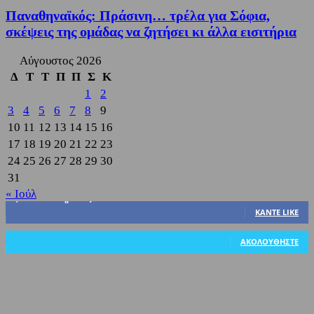
Παναθηναϊκός: Πράσινη… τρέλα για Σόφια,
σκέψεις της ομάδας να ζητήσει κι άλλα εισιτήρια
Αύγουστος 2026
Δ
Τ
Τ
Π
Π
Σ
Κ
1
2
3
4
5
6
7
8
9
10
11
12
13
14
15
16
17
18
19
20
21
22
23
24
25
26
27
28
29
30
31
« Ιούλ
3,822
Υποστηρικτές
ΚΆΝΤΕ LIKE
318
Ακόλουθοι
ΑΚΟΛΟΥΘΉΣΤΕ