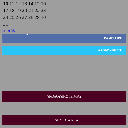
10
11
12
13
14
15
16
17
18
19
20
21
22
23
24
25
26
27
28
29
30
31
« Ιούλ
3,822
Υποστηρικτές
ΚΆΝΤΕ LIKE
318
Ακόλουθοι
ΑΚΟΛΟΥΘΉΣΤΕ
ΑΚΟΛΟΥΘΗΣΤΕ ΜΑΣ
ΤΕΛΕΥΤΑΙΑ ΝΕΑ