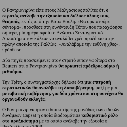
Ο Ραντριανιρίνα είπε στους Μαλγάσιους πολίτες ότι
ο
στρατός ανέλαβε την εξουσία και διέλυσε όλους τους
θεσμούς
, εκτός από την Κάτω Βουλή. «Θα ορκιστούμε
σύντομα», πρόσθεσε στη συνέντευξη Τύπου που παραχώρησε
σήμερα, μία ημέρα αφού το Ανώτατο Συνταγματικό
Δικαστήριο τον κάλεσε να αναλάβει χρέη προέδρου στην
πρώην αποικία της Γαλλίας. «Αναλάβαμε την ευθύνη χθες»,
πρόσθεσε.
Δύο πηγές προσκείμενες στον στρατό είπαν νωρίτερα στο
Reuters ότι ο Ραντριανιρίνα
θα ορκιστεί πρόεδρος αύριο ή
μεθαύριο.
Την Τρίτη, ο συνταγματάρχης δήλωσε ότ
ι μια επιτροπή
στρατιωτικών θα αναλάβει τη διακυβέρνηση,
μαζί με μια
μεταβατική κυβέρνηση, για δύο χρόνια και στη συνέχεια θα
οργανωθούν εκλογές.
Ο Ραντριανιρίνα ήταν ο διοικητής της μονάδας των ειδικών
δυνάμεων Capsat η οποία διαδραμάτισε
καθοριστικό ρόλο
στο πραξικόπημα
με το οποίο ανέλαβε την εξουσία ο
Ρατζοελίνα, το 2009.