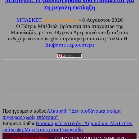
τη μεγάλη έκπληξη
ΜΠΑΣΚΕΤ
sporting24news
-
8 Αυγούστου 2026
Ο Πάτρικ Μπέβερλι βρίσκεται στο στόχαστρο της
Μπουλαζάκ, με τον 38χρονο Αμερικανό να εξετάζει το
ενδεχόμενο να συνεχίσει την καριέρα του στη Γαλλία.Η...
Διαβάστε περισσότερα
Facebook
Twitter
Προηγούμενο άρθρο
Αλκαράθ: “Δεν αισθάνομαι ακόμα
σίγουρος χωρίς επίδεσμο”
Επόμενο άρθρο
Νοσοκομείο Αττικόν: Χημικά και ΜΑΤ στην
επίσκεψη Μητσοτάκη και Γεωργιάδη
ΠΑΡΟΜΟΙΑ ΑΡΘΡΑ
ΠΕΡΙΣΣΟΤΕΡΑ ΑΠΟ ΤΟΝ ΔΗΜΙΟΥΡΓΟ