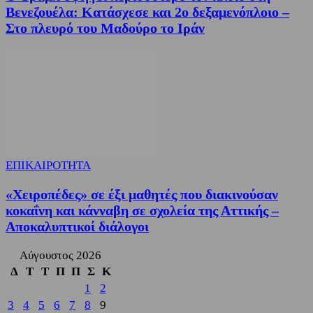
Βενεζουέλα: Κατάσχεσε και 2ο δεξαμενόπλοιο –
Στο πλευρό του Μαδούρο το Ιράν
ΕΠΙΚΑΙΡΟΤΗΤΑ
«Χειροπέδες» σε έξι μαθητές που διακινούσαν
κοκαΐνη και κάνναβη σε σχολεία της Αττικής –
Αποκαλυπτικοί διάλογοι
Αύγουστος 2026
Δ
Τ
Τ
Π
Π
Σ
Κ
1
2
3
4
5
6
7
8
9