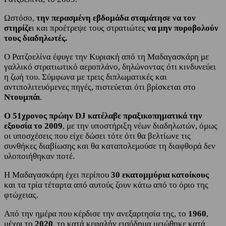
Ωστόσο,
την περασμένη εβδομάδα σταμάτησε να τον
στηρίζε
ι και προέτρεψε τους στρατιώτες
να μην πυροβολούν
τους διαδηλωτές.
Ο Ρατζοελίνα έφυγε την Κυριακή από τη Μαδαγασκάρη με
γαλλικό στρατιωτικό αεροπλάνο, δηλώνοντας ότι κινδυνεύει
η ζωή του. Σύμφωνα με τρεις διπλωματικές και
αντιπολιτευόμενες πηγές, πιστεύεται ότι βρίσκεται στο
Ντουμπάι
.
Ο 51χρονος πρώην DJ κατέλαβε πραξικοπηματικά την
εξουσία το 2009
, με την υποστήριξη νέων διαδηλωτών, όμως
οι υποσχέσεις που είχε δώσει τότε ότι θα βελτίωνε τις
συνθήκες διαβίωσης και θα καταπολεμούσε τη διαφθορά δεν
υλοποιήθηκαν ποτέ.
Η Μαδαγασκάρη έχει περίπου
30 εκατομμύρια κατοίκους
και τα τρία τέταρτα από αυτούς ζουν κάτω από το όριο της
φτώχειας.
Από την ημέρα που κέρδισε την ανεξαρτησία της, το
1960
,
μέχρι το
2020
, το κατά κεφαλήν εισόδημα μειώθηκε κατά