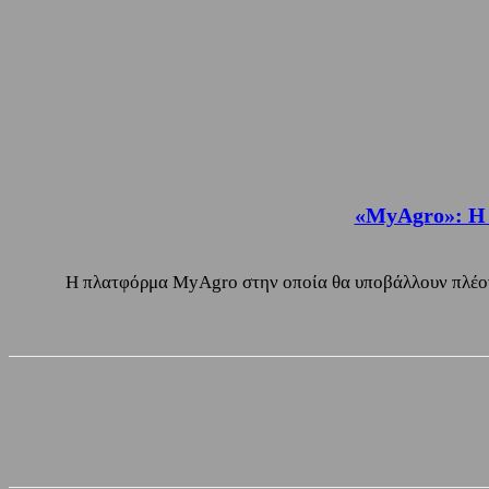
«MyAgro»: Η ν
Η πλατφόρμα MyAgro στην οποία θα υποβάλλουν πλέον τ
Share
Facebook
Twitter