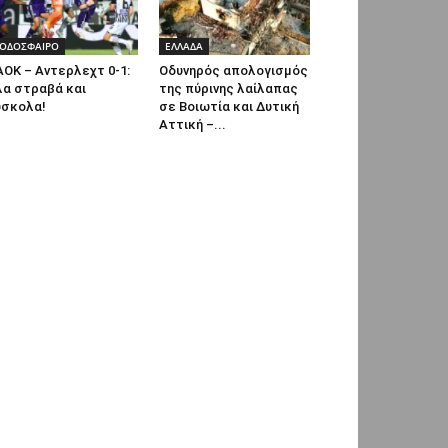
ΟΔΟΣΦΑΙΡΟ
ΕΛΛΑΔΑ
ΟΚ – Αντερλεχτ 0-1:
Οδυνηρός απολογισμός
λα στραβά και
της πύρινης λαίλαπας
ύσκολα!
σε Βοιωτία και Δυτική
Αττική –...