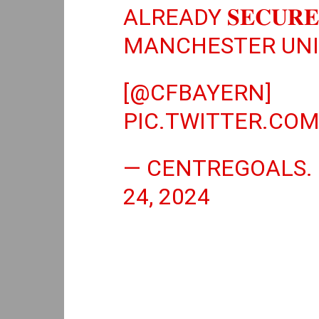
ALREADY 𝐒𝐄𝐂𝐔𝐑
MANCHESTER UNI
[
@CFBAYERN
]
PIC.TWITTER.CO
— CENTREGOALS.
24, 2024