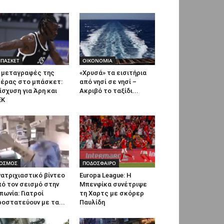
ΠΑΣΚΕΤ
ΟΙΚΟΝΟΜΙΑ
ι μεταγραφές της
«Χρυσά» τα εισιτήρια
μέρας στο μπάσκετ:
από νησί σε νησί –
ίσχυση για Άρη και
Ακριβό το ταξίδι...
ΕΚ
ΟΣΜΟΣ
ΠΟΔΟΣΦΑΙΡΟ
ατριχιαστικό βίντεο
Europa League: Η
ό τον σεισμό στην
Μπενφίκα συνέτριψε
πωνία: Γιατροί
τη Χαρτς με σκόρερ
οστατεύουν με τα...
Παυλίδη