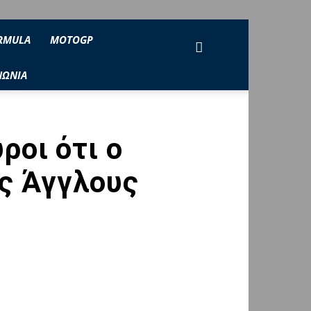
RMULA
MOTOGP
ΝΩΝΙΑ
ροι ότι ο
ς Άγγλους