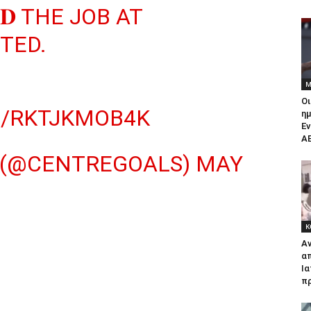
𝐄𝐃 THE JOB AT
TED.
Μ
Ο
M/RKTJKMOB4K
η
Εν
Α
 (@CENTREGOALS)
MAY
Κ
Αν
απ
Ια
πρ