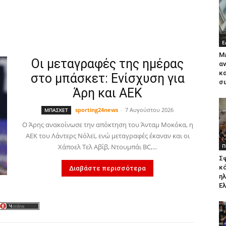
Ε
Ma
Οι μεταγραφές της ημέρας
αν
κα
στο μπάσκετ: Ενίσχυση για
συ
Άρη και ΑΕΚ
sporting24news
-
7 Αυγούστου 2026
ΜΠΑΣΚΕΤ
Ο Άρης ανακοίνωσε την απόκτηση του Άνταμ Μοκόκα, η
ΑΕΚ του Λάντερς Νόλεϊ, ενώ μεταγραφές έκαναν και οι
Χάποελ Τελ Αβίβ, Ντουμπάι BC,...
Π
Σ
κό
Διαβάστε περισσότερα
η
Ε