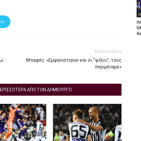
Π
tter
ΠΑ
Ό
δ
Επόμενο άρθρο
σω
Μπαφές: «Εμφανίστηκαν και οι ''φίλοι'', τους
περιμέναμε»
ΕΡΙΣΣΟΤΕΡΑ ΑΠΟ ΤΟΝ ΔΗΜΙΟΥΡΓΟ