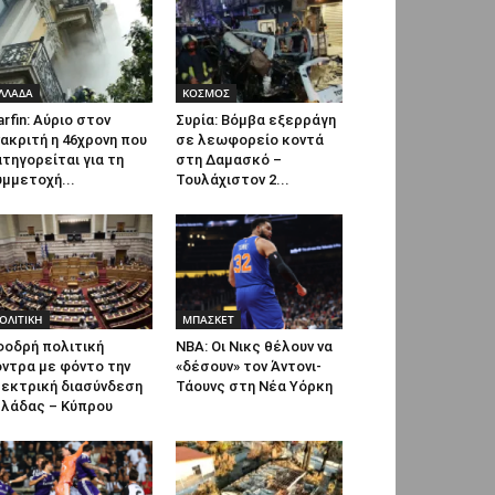
ΛΛΑΔΑ
ΚΟΣΜΟΣ
rfin: Αύριο στον
Συρία: Βόμβα εξερράγη
ακριτή η 46χρονη που
σε λεωφορείο κοντά
τηγορείται για τη
στη Δαμασκό –
μμετοχή...
Τουλάχιστον 2...
ΟΛΙΤΙΚΗ
ΜΠΑΣΚΕΤ
φοδρή πολιτική
NBA: Οι Νικς θέλουν να
ντρα με φόντο την
«δέσουν» τον Άντονι-
λεκτρική διασύνδεση
Τάουνς στη Νέα Υόρκη
λλάδας – Κύπρου