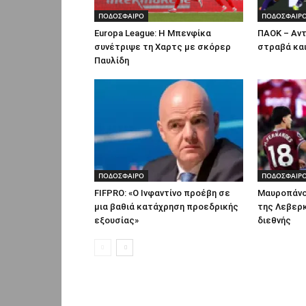
ΠΟΔΟΣΦΑΙΡΟ
ΠΟΔΟΣΦΑΙΡ
Europa League: Η Μπενφίκα
ΠΑΟΚ – Αντ
συνέτριψε τη Χαρτς με σκόρερ
στραβά κα
Παυλίδη
ΠΟΔΟΣΦΑΙΡΟ
ΠΟΔΟΣΦΑΙΡ
FIFPRO: «Ο Ινφαντίνο προέβη σε
Μαυροπάνο
μια βαθιά κατάχρηση προεδρικής
της Λεβερκ
εξουσίας»
διεθνής