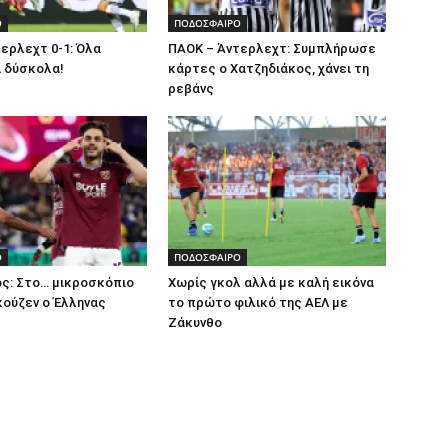
Ο
ΠΟΔΟΣΦΑΙΡΟ
ερλεχτ 0-1: Όλα
ΠΑΟΚ – Άντερλεχτ: Συμπλήρωσε
ι δύσκολα!
κάρτες ο Χατζηδιάκος, χάνει τη
ρεβάνς
Ο
ΠΟΔΟΣΦΑΙΡΟ
ς: Στο… μικροσκόπιο
Χωρίς γκολ αλλά με καλή εικόνα
ούζεν ο Έλληνας
το πρώτο φιλικό της ΑΕΛ με
Ζάκυνθο