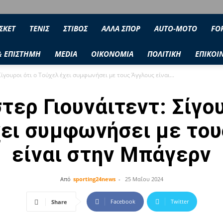
ΣΚΕΤ
ΤΕΝΙΣ
ΣΤΙΒΟΣ
ΑΛΛΑ ΣΠΟΡ
AUTO-MOTO
FO
& ΕΠΙΣΤΗΜΗ
MEDIA
ΟΙΚΟΝΟΜΙΑ
ΠΟΛΙΤΙΚΗ
ΕΠΙΚΟΙ
ίγουροι ότι ο Τούχελ έχει συμφωνήσει με τους Άγγλους είναι...
ερ Γιουνάιτεντ: Σίγου
χει συμφωνήσει με του
είναι στην Μπάγερν
Από
sporting24news
-
25 Μαΐου 2024
Facebook
Twitter
Share