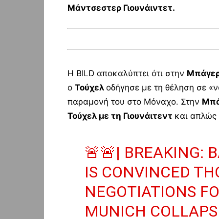
Μάντσεστερ Γιουνάιντετ.
Η BILD αποκαλύπτει ότι στην
Μπάγε
ο
Τούχελ
οδήγησε με τη θέληση σε «ν
παραμονή του στο Μόναχο. Στην
Μπά
Τούχελ με τη Γιουνάιτεντ
και απλώς 
🚨🚨| BREAKING:
IS CONVINCED TH
NEGOTIATIONS FO
MUNICH COLLAPS