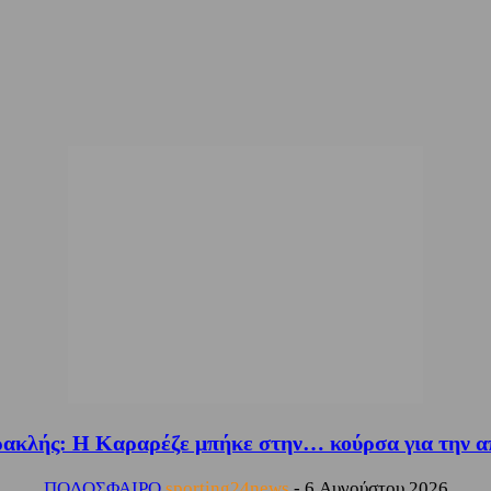
ακλής: Η Καραρέζε μπήκε στην… κούρσα για την α
ΠΟΔΟΣΦΑΙΡΟ
sporting24news
-
6 Αυγούστου 2026