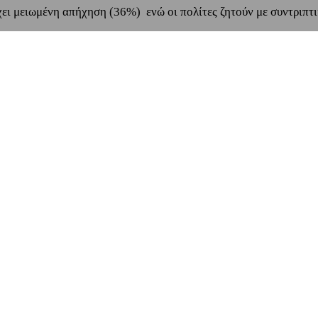
χει μειωμένη απήχηση (36%) ενώ οι πολίτες ζητούν με συντριπτ