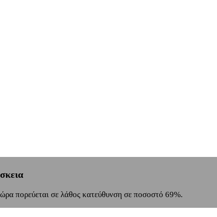
έσκεια
χώρα πορεύεται σε λάθος κατεύθυνση σε ποσοστό 69%.