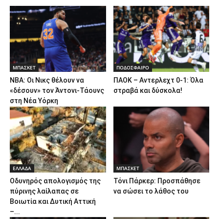
ΜΠΑΣΚΕΤ
ΠΟΔΟΣΦΑΙΡΟ
NBA: Οι Νικς θέλουν να
ΠΑΟΚ – Αντερλεχτ 0-1: Όλα
«δέσουν» τον Άντονι-Τάουνς
στραβά και δύσκολα!
στη Νέα Υόρκη
ΕΛΛΑΔΑ
ΜΠΑΣΚΕΤ
Οδυνηρός απολογισμός της
Τόνι Πάρκερ: Προσπάθησε
πύρινης λαίλαπας σε
να σώσει το λάθος του
Βοιωτία και Δυτική Αττική
–...