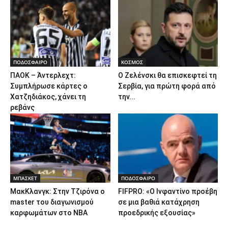
ΠΟΔΟΣΦΑΙΡΟ
ΚΟΣΜΟΣ
ΠΑΟΚ – Άντερλεχτ:
Ο Ζελένσκι θα επισκεφτεί τη
Συμπλήρωσε κάρτες ο
Σερβία, για πρώτη φορά από
Χατζηδιάκος, χάνει τη
την...
ρεβάνς
ΜΠΑΣΚΕΤ
ΠΟΔΟΣΦΑΙΡΟ
ΜακΚλανγκ: Στην Τζιρόνα ο
FIFPRO: «Ο Ινφαντίνο προέβη
master του διαγωνισμού
σε μια βαθιά κατάχρηση
καρφωμάτων στο ΝΒΑ
προεδρικής εξουσίας»