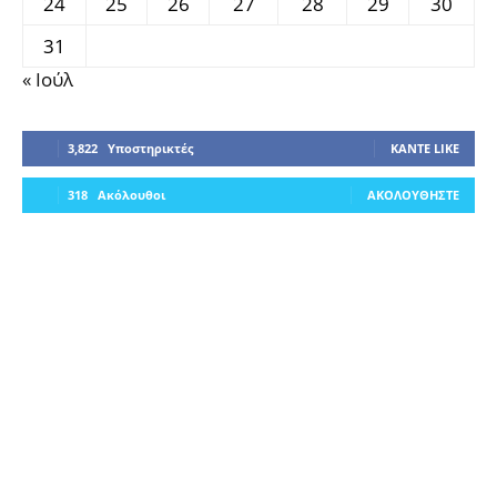
24
25
26
27
28
29
30
31
« Ιούλ
3,822
Υποστηρικτές
ΚΆΝΤΕ LIKE
318
Ακόλουθοι
ΑΚΟΛΟΥΘΉΣΤΕ