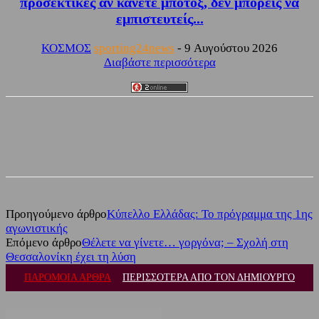
προσεκτικές αν κάνετε μπότοξ, δεν μπορείς να
εμπιστευτείς...
ΚΟΣΜΟΣ
sporting24news
-
9 Αυγούστου 2026
Διαβάστε περισσότερα
Facebook
Twitter
Προηγούμενο άρθρο
Κύπελλο Ελλάδας: Το πρόγραμμα της 1ης
αγωνιστικής
Επόμενο άρθρο
Θέλετε να γίνετε… γοργόνα; – Σχολή στη
Θεσσαλονίκη έχει τη λύση
ΠΑΡΟΜΟΙΑ ΑΡΘΡΑ
ΠΕΡΙΣΣΟΤΕΡΑ ΑΠΟ ΤΟΝ ΔΗΜΙΟΥΡΓΟ