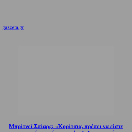
gazzeta.gr
Μπρίτνεϊ Σπίαρς: «Κορίτσια, πρέπει να είστε