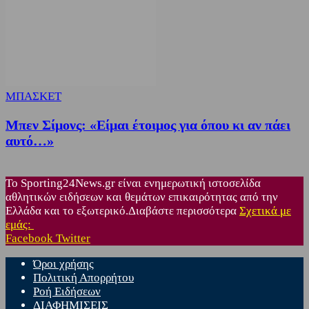
ΜΠΑΣΚΕΤ
Μπεν Σίμονς: «Είμαι έτοιμος για όπου κι αν πάει
αυτό…»
Το Sporting24News.gr είναι ενημερωτική ιστοσελίδα
αθλητικών ειδήσεων και θεμάτων επικαιρότητας από την
Ελλάδα και το εξωτερικό.Διαβάστε περισσότερα
Σχετικά με
εμάς:
Facebook
Twitter
Όροι χρήσης
Πολιτική Απορρήτου
Ροή Ειδήσεων
ΔΙΑΦΗΜΙΣΕΙΣ