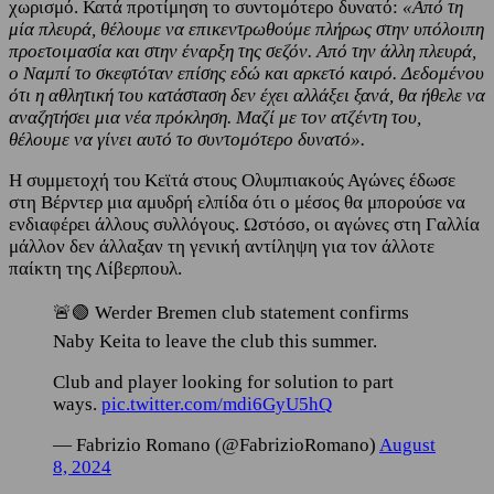
χωρισμό. Κατά προτίμηση το συντομότερο δυνατό:
«Από τη
μία πλευρά, θέλουμε να επικεντρωθούμε πλήρως στην υπόλοιπη
προετοιμασία και στην έναρξη της σεζόν. Από την άλλη πλευρά,
ο Ναμπί το σκεφτόταν επίσης εδώ και αρκετό καιρό. Δεδομένου
ότι η αθλητική του κατάσταση δεν έχει αλλάξει ξανά, θα ήθελε να
αναζητήσει μια νέα πρόκληση. Μαζί με τον ατζέντη του,
θέλουμε να γίνει αυτό το συντομότερο δυνατό».
Η συμμετοχή του Κεϊτά στους Ολυμπιακούς Αγώνες έδωσε
στη Βέρντερ μια αμυδρή ελπίδα ότι ο μέσος θα μπορούσε να
ενδιαφέρει άλλους συλλόγους. Ωστόσο, οι αγώνες στη Γαλλία
μάλλον δεν άλλαξαν τη γενική αντίληψη για τον άλλοτε
παίκτη της Λίβερπουλ.
🚨🟢 Werder Bremen club statement confirms
Naby Keita to leave the club this summer.
Club and player looking for solution to part
ways.
pic.twitter.com/mdi6GyU5hQ
— Fabrizio Romano (@FabrizioRomano)
August
8, 2024