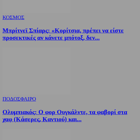
ΚΟΣΜΟΣ
Μπρίτνεϊ Σπίαρς: «Κορίτσια, πρέπει να είστε
προσεκτικές αν κάνετε μπότοξ, δεν...
ΠΟΔΟΣΦΑΙΡΟ
Ολυμπιακός: Ο φορ Ουγκάλντε, τα φαβορί στα
χαφ (Κάσερες, Καντιού) και...