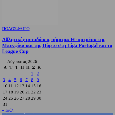
ΠΟΔΟΣΦΑΙΡΟ
Αθλητικές μεταδόσεις σήμερα: Η πρεμιέρα της
Μπενφίκα και της Πόρτο στη Liga Portugal και το
League Cup
Αύγουστος 2026
Δ
Τ
Τ
Π
Π
Σ
Κ
1
2
3
4
5
6
7
8
9
10
11
12
13
14
15
16
17
18
19
20
21
22
23
24
25
26
27
28
29
30
31
« Ιούλ
3,822
Υποστηρικτές