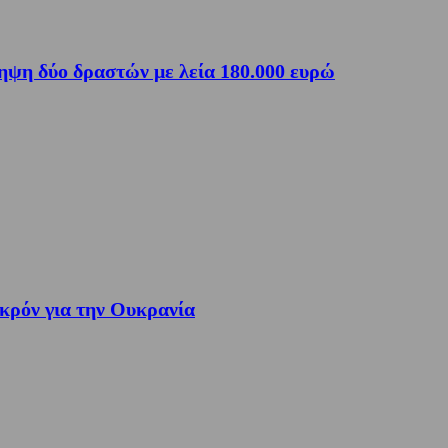
ηψη δύο δραστών με λεία 180.000 ευρώ
ακρόν για την Ουκρανία