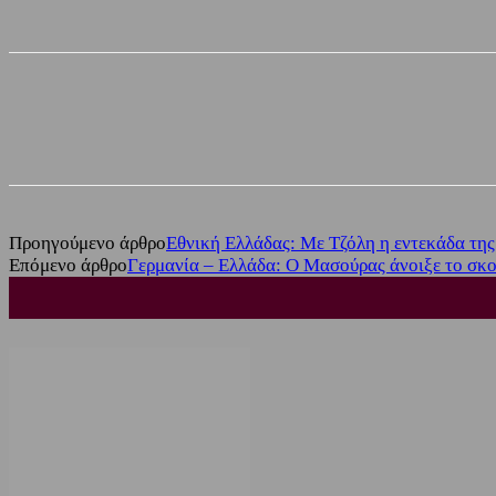
Share
Facebook
Twitter
Προηγούμενο άρθρο
Εθνική Ελλάδας: Με Τζόλη η εντεκάδα της
Επόμενο άρθρο
Γερμανία – Ελλάδα: Ο Μασούρας άνοιξε το σκορ