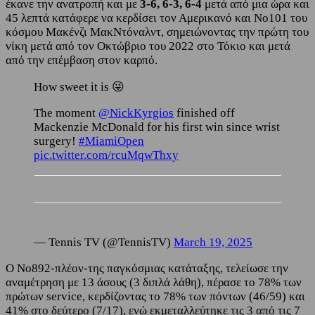
έκανε την ανατροπή και με
3-6, 6-3, 6-4
μετά από μια ώρα και
45 λεπτά κατάφερε να κερδίσει τον Αμερικανό και Νο101 του
κόσμου Μακένζι ΜακΝτόναλντ, σημειώνοντας την πρώτη του
νίκη μετά από τον Οκτώβριο του 2022 στο Τόκιο και μετά
από την επέμβαση στον καρπό.
How sweet it is 😜
The moment
@NickKyrgios
finished off
Mackenzie McDonald for his first win since wrist
surgery!
#MiamiOpen
pic.twitter.com/rcuMqwThxy
— Tennis TV (@TennisTV)
March 19, 2025
Ο Νο892-πλέον-της παγκόσμιας κατάταξης, τελείωσε την
αναμέτρηση με 13 άσους (3 διπλά λάθη), πέρασε το 78% των
πρώτων service, κερδίζοντας το 78% των πόντων (46/59) και
41% στο δεύτερο (7/17), ενώ εκμεταλλεύτηκε τις 3 από τις 7