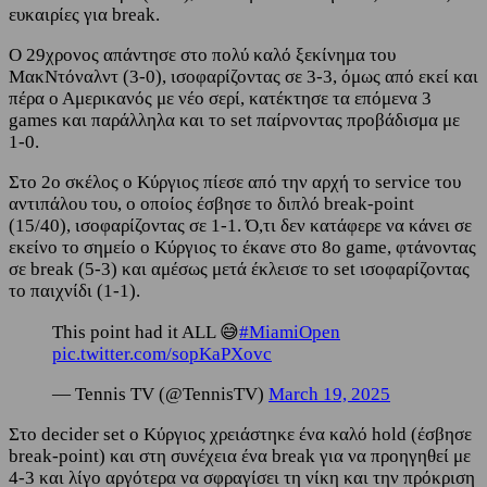
ευκαιρίες για break.
Ο 29χρονος απάντησε στο πολύ καλό ξεκίνημα του
ΜακΝτόναλντ (3-0), ισοφαρίζοντας σε 3-3, όμως από εκεί και
πέρα ο Αμερικανός με νέο σερί, κατέκτησε τα επόμενα 3
games και παράλληλα και το set παίρνοντας προβάδισμα με
1-0.
Στο 2ο σκέλος ο Κύργιος πίεσε από την αρχή το service του
αντιπάλου του, ο οποίος έσβησε το διπλό break-point
(15/40), ισοφαρίζοντας σε 1-1. Ό,τι δεν κατάφερε να κάνει σε
εκείνο το σημείο ο Κύργιος το έκανε στο 8ο game, φτάνοντας
σε break (5-3) και αμέσως μετά έκλεισε το set ισοφαρίζοντας
το παιχνίδι (1-1).
This point had it ALL 😅
#MiamiOpen
pic.twitter.com/sopKaPXovc
— Tennis TV (@TennisTV)
March 19, 2025
Στο decider set ο Κύργιος χρειάστηκε ένα καλό hold (έσβησε
break-point) και στη συνέχεια ένα break για να προηγηθεί με
4-3 και λίγο αργότερα να σφραγίσει τη νίκη και την πρόκριση