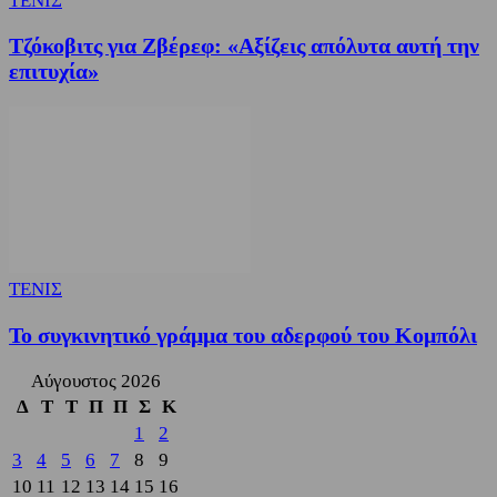
ΤΕΝΙΣ
Τζόκοβιτς για Ζβέρεφ: «Αξίζεις απόλυτα αυτή την
επιτυχία»
ΤΕΝΙΣ
Το συγκινητικό γράμμα του αδερφού του Κομπόλι
Αύγουστος 2026
Δ
Τ
Τ
Π
Π
Σ
Κ
1
2
3
4
5
6
7
8
9
10
11
12
13
14
15
16