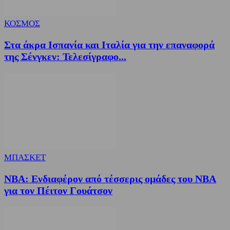
ΚΟΣΜΟΣ
Στα άκρα Ισπανία και Ιταλία για την επαναφορά
της Σένγκεν: Τελεσίγραφο...
ΜΠΑΣΚΕΤ
NBA: Ενδιαφέρον από τέσσερις ομάδες του NBA
για τον Πέιτον Γουάτσον