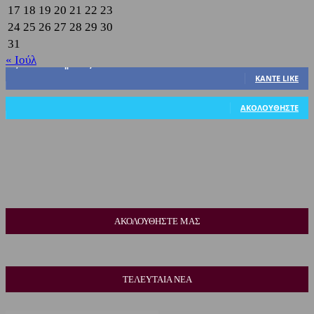
17
18
19
20
21
22
23
24
25
26
27
28
29
30
31
« Ιούλ
3,822
Υποστηρικτές
ΚΆΝΤΕ LIKE
318
Ακόλουθοι
ΑΚΟΛΟΥΘΉΣΤΕ
ΑΚΟΛΟΥΘΗΣΤΕ ΜΑΣ
ΤΕΛΕΥΤΑΙΑ ΝΕΑ