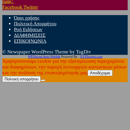
εμάς:
Facebook
Twitter
Όροι χρήσης
Πολιτική Απορρήτου
Ροή Ειδήσεων
ΔΙΑΦΗΜΙΣΕΙΣ
ΕΠΙΚΟΙΝΩΝΙΑ
© Newspaper WordPress Theme by TagDiv
WP2Social Auto Publish
Powered By :
XYZScripts.com
Χρησιμοποιούμε cookie για την εξατομίκευση περιεχομένου
και διαφημίσεων, την παροχή λειτουργιών κοινωνικών μέσων
και την ανάλυση της επισκεψιμότητάς μας
Αποδέχομαι
Πολιτική απορρήτου