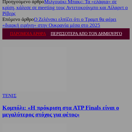
Προηγούμενο άρθρο
Μιλγουόκι Μπακς: Τα «ελάφια» σε
κρίση, κάλεσε σε meeting τους Αντετοκούνμπο και Λίλαρντ ο
Ρίβερς
Επόμενο άρθρο
Ο Ζελένσκι ελπίζει ότι ο Τραμπ θα φέρει
«διαρκή ειρήνη» στην Ουκρανία μέσα στο 2025
ΠΑΡΟΜΟΙΑ ΑΡΘΡΑ
ΠΕΡΙΣΣΟΤΕΡΑ ΑΠΟ ΤΟΝ ΔΗΜΙΟΥΡΓΟ
ΤΕΝΙΣ
Κομπόλι: «Η πρόκριση στα ATP Finals είναι ο
μεγαλύτερος στόχος για φέτος»