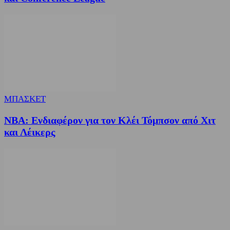
ΜΠΑΣΚΕΤ
NBA: Ενδιαφέρον για τον Κλέι Τόμπσον από Χιτ
και Λέικερς