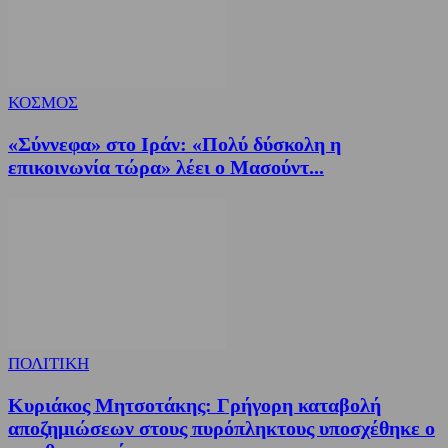
ΚΟΣΜΟΣ
«Σύννεφα» στο Ιράν: «Πολύ δύσκολη η
επικοινωνία τώρα» λέει ο Μασούντ...
ΠΟΛΙΤΙΚΗ
Κυριάκος Μητσοτάκης: Γρήγορη καταβολή
αποζημιώσεων στους πυρόπληκτους υποσχέθηκε ο