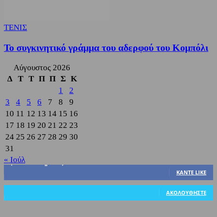
ΤΕΝΙΣ
Το συγκινητικό γράμμα του αδερφού του Κομπόλι
Αύγουστος 2026
Δ
Τ
Τ
Π
Π
Σ
Κ
1
2
3
4
5
6
7
8
9
10
11
12
13
14
15
16
17
18
19
20
21
22
23
24
25
26
27
28
29
30
31
« Ιούλ
3,822
Υποστηρικτές
ΚΆΝΤΕ LIKE
318
Ακόλουθοι
ΑΚΟΛΟΥΘΉΣΤΕ