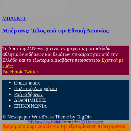
ΜΠΑΣΚΕΤ
Μπέρτανς: Τέλος από την Εθνική Λετονίας
Το Sporting24News.gr είναι ενημερωτική ιστοσελίδα
αθλητικών ειδήσεων και θεμάτων επικαιρότητας από την
Ελλάδα και το εξωτερικό.Διαβάστε περισσότερα
Σχετικά με
εμάς:
Facebook
Twitter
Όροι χρήσης
Πολιτική Απορρήτου
Ροή Ειδήσεων
ΔΙΑΦΗΜΙΣΕΙΣ
ΕΠΙΚΟΙΝΩΝΙΑ
© Newspaper WordPress Theme by TagDiv
WP2Social Auto Publish
Powered By :
XYZScripts.com
Χρησιμοποιούμε cookie για την εξατομίκευση περιεχομένου