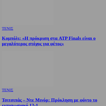
ΤΕΝΙΣ
Κομπόλι: «Η πρόκριση στα ATP Finals είναι ο
μεγαλύτερος στόχος για φέτος»
ΤΕΝΙΣ
Τσιτσιπάς – Ντε Μινόρ: Πρόκληση με φόντο το
εντυπωσιακό 12-1