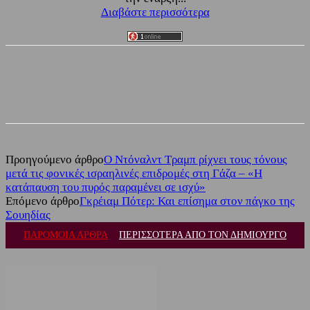
Διαβάστε περισσότερα
Facebook
Twitter
Προηγούμενο άρθρο
Ο Ντόναλντ Τραμπ ρίχνει τους τόνους
μετά τις φονικές ισραηλινές επιδρομές στη Γάζα – «Η
κατάπαυση του πυρός παραμένει σε ισχύ»
Επόμενο άρθρο
Γκρέιαμ Πότερ: Και επίσημα στον πάγκο της
Σουηδίας
ΠΑΡΟΜΟΙΑ ΑΡΘΡΑ
ΠΕΡΙΣΣΟΤΕΡΑ ΑΠΟ ΤΟΝ ΔΗΜΙΟΥΡΓΟ