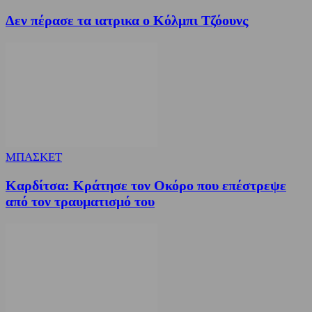
Δεν πέρασε τα ιατρικα ο Κόλμπι Τζόουνς
ΜΠΑΣΚΕΤ
Καρδίτσα: Κράτησε τον Οκόρο που επέστρεψε
από τον τραυματισμό του