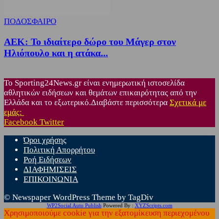
ΠΟΔΟΣΦΑΙΡΟ
ΑΕΚ: Το ιδιαίτερο δώρο του Μάγερ στον
Ηλιόπουλο και η ατάκα...
Το Sporting24News.gr είναι ενημερωτική ιστοσελίδα
αθλητικών ειδήσεων και θεμάτων επικαιρότητας από την
Ελλάδα και το εξωτερικό.Διαβάστε περισσότερα
Σχετικά με
εμάς:
Facebook
Twitter
Όροι χρήσης
Πολιτική Απορρήτου
Ροή Ειδήσεων
ΔΙΑΦΗΜΙΣΕΙΣ
ΕΠΙΚΟΙΝΩΝΙΑ
© Newspaper WordPress Theme by TagDiv
WP2Social Auto Publish
Powered By :
XYZScripts.com
Χρησιμοποιούμε cookie για την εξατομίκευση περιεχομένου