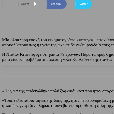
Share
Facebook
Twitter
Μία ολόκληρη εποχή του κινηματογράφου «έφυγε» με τον θάνατ
αποκαλύπτουν πως η υγεία της είχε επιδεινωθεί ραγδαία τους τ
Η Νταϊάν Κίτον έφυγε σε ηλικία 79 χρόνων. Παρά τα προβλήματα
με τι είδους προβλήματα πάλευε η «Κέι Κορλεόνε» της ταινίας
«Η υγεία της επιδεινώθηκε πολύ ξαφνικά, κάτι που ήταν σπαρα
«Τους τελευταίους μήνες της ζωής της, ήταν περιτριγυρισμένη 
φίλοι δεν γνώριζαν πλήρως τι συνέβαινε» πρόσθεσε η φίλη της.