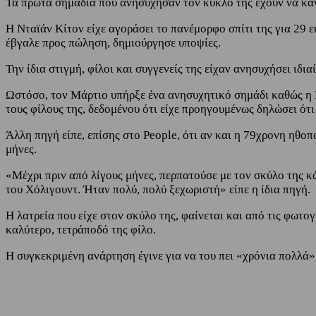
Τα πρώτα σημάδια που ανησύχησαν τον κύκλο της έχουν να κάνο
Η Νταϊάν Κίτον είχε αγοράσει το πανέμορφο σπίτι της για 29 ε
έβγαλε προς πώληση, δημιούργησε υποψίες.
Την ίδια στιγμή, φίλοι και συγγενείς της είχαν ανησυχήσει ιδι
Ωστόσο, τον Μάρτιο υπήρξε ένα ανησυχητικό σημάδι καθώς η Κί
τους φίλους της, δεδομένου ότι είχε προηγουμένως δηλώσει ότι 
Άλλη πηγή είπε, επίσης στο People, ότι αν και η 79χρονη ηθοπ
μήνες.
«Μέχρι πριν από λίγους μήνες, περπατούσε με τον σκύλο της κ
του Χόλιγουντ. Ήταν πολύ, πολύ ξεχωριστή» είπε η ίδια πηγή.
Η λατρεία που είχε στον σκύλο της, φαίνεται και από τις φωτο
καλύτερο, τετράποδό της φίλο.
Η συγκεκριμένη ανάρτηση έγινε για να του πει «χρόνια πολλά