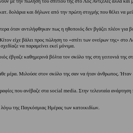
υν με την πώληση του σπιτιού της στο Λος Άντζελες αλλά και με
κατ. δολάρια και δήλωνε από την πρώτη στιγμής που θέλει να με
αίτερα όταν αντιλήφθηκαν πως η ηθοποιός δεν βγάζει πλέον για β
τον είχε βάλει προς πώληση το «σπίτι των ονείρων της» στο Λο
σχεδίαζε να παραμείνει εκεί μόνιμα.
οιός έβγαζε καθημερινά βόλτα τον σκύλο της στη γειτονιά της στ
άθε μέρα. Μιλούσε στον σκύλο της σαν να ήταν άνθρωπος. Ήταν 
γραφίες που ανέβαζε στα social media. Στην τελευταία ανάρτηση
» λόγω της Παγκόσμιας Ημέρας των κατοικιδίων.