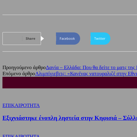
Share
Facebook
Twitter
Προηγούμενο άρθρο
Δανία – Ελλάδα: Που θα δείτε το ματς τη
Επόμενο άρθρο
Αλιμπίγιεβιτς: «Κανένας νατουραλιζέ στην Εθν
ΕΠΙΚΑΙΡΟΤΗΤΑ
Εξιχνιάστηκε ένοπλη ληστεία στην Κηφισιά – Σύλλ
ΕΠΙΚΑΙΡΟΤΗΤΑ