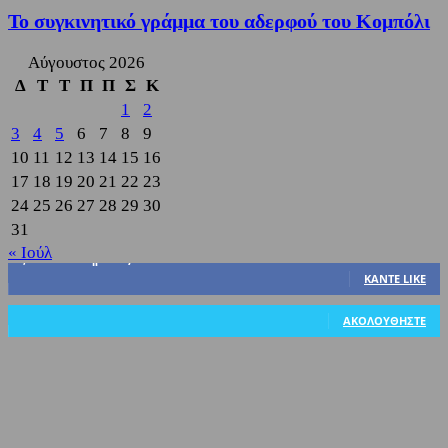
Το συγκινητικό γράμμα του αδερφού του Κομπόλι
Αύγουστος 2026
Δ
Τ
Τ
Π
Π
Σ
Κ
1
2
3
4
5
6
7
8
9
10
11
12
13
14
15
16
17
18
19
20
21
22
23
24
25
26
27
28
29
30
31
« Ιούλ
3,822
Υποστηρικτές
ΚΆΝΤΕ LIKE
318
Ακόλουθοι
ΑΚΟΛΟΥΘΉΣΤΕ