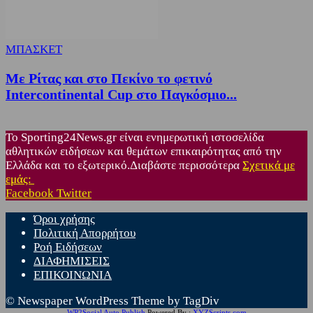
ΜΠΑΣΚΕΤ
Με Ρίτας και στο Πεκίνο το φετινό
Intercontinental Cup στο Παγκόσμιο...
Το Sporting24News.gr είναι ενημερωτική ιστοσελίδα
αθλητικών ειδήσεων και θεμάτων επικαιρότητας από την
Ελλάδα και το εξωτερικό.Διαβάστε περισσότερα
Σχετικά με
εμάς:
Facebook
Twitter
Όροι χρήσης
Πολιτική Απορρήτου
Ροή Ειδήσεων
ΔΙΑΦΗΜΙΣΕΙΣ
ΕΠΙΚΟΙΝΩΝΙΑ
© Newspaper WordPress Theme by TagDiv
WP2Social Auto Publish
Powered By :
XYZScripts.com