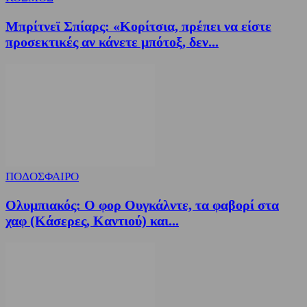
Μπρίτνεϊ Σπίαρς: «Κορίτσια, πρέπει να είστε
προσεκτικές αν κάνετε μπότοξ, δεν...
ΠΟΔΟΣΦΑΙΡΟ
Ολυμπιακός: Ο φορ Ουγκάλντε, τα φαβορί στα
χαφ (Κάσερες, Καντιού) και...