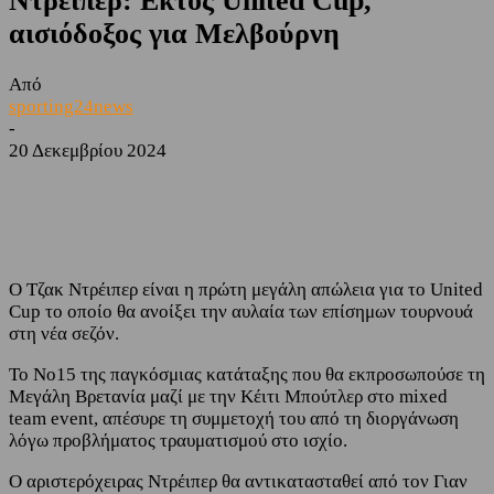
Ντρέιπερ: Εκτός United Cup,
αισιόδοξος για Μελβούρνη
Από
sporting24news
-
20 Δεκεμβρίου 2024
Facebook
Twitter
Ο Τζακ Ντρέιπερ είναι η πρώτη μεγάλη απώλεια για το United
Cup το οποίο θα ανοίξει την αυλαία των επίσημων τουρνουά
στη νέα σεζόν.
Το Νο15 της παγκόσμιας κατάταξης που θα εκπροσωπούσε τη
Μεγάλη Βρετανία μαζί με την Κέιτι Μπούτλερ στο mixed
team event, απέσυρε τη συμμετοχή του από τη διοργάνωση
λόγω προβλήματος τραυματισμού στο ισχίο.
Ο αριστερόχειρας Ντρέιπερ θα αντικατασταθεί από τον Γιαν