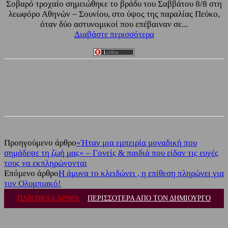
Σοβαρό τροχαίο σημειώθηκε το βράδυ του Σαββάτου 8/8 στη
λεωφόρο Αθηνών – Σουνίου, στο ύψος της παραλίας Πεύκο,
όταν δύο αστυνομικοί που επέβαιναν σε...
Διαβάστε περισσότερα
Facebook
Twitter
Προηγούμενο άρθρο
«Ήταν μια εμπειρία μοναδική που
σημάδεψε τη ζωή μας» – Γονείς & παιδιά που είδαν τις ευχές
τους να εκπληρώνονται
Επόμενο άρθρο
Η άμυνα το κλειδώνει , η επίθεση πληρώνει για
τον Ολυμπιακό!
ΠΑΡΟΜΟΙΑ ΑΡΘΡΑ
ΠΕΡΙΣΣΟΤΕΡΑ ΑΠΟ ΤΟΝ ΔΗΜΙΟΥΡΓΟ