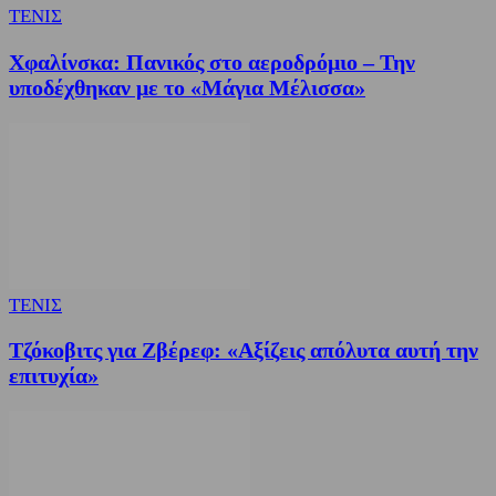
ΤΕΝΙΣ
Χφαλίνσκα: Πανικός στο αεροδρόμιο – Την
υποδέχθηκαν με το «Μάγια Μέλισσα»
ΤΕΝΙΣ
Τζόκοβιτς για Ζβέρεφ: «Αξίζεις απόλυτα αυτή την
επιτυχία»