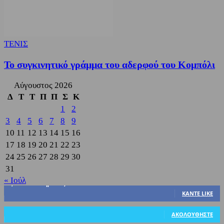
ΤΕΝΙΣ
Το συγκινητικό γράμμα του αδερφού του Κομπόλι
Αύγουστος 2026
Δ
Τ
Τ
Π
Π
Σ
Κ
1
2
3
4
5
6
7
8
9
10
11
12
13
14
15
16
17
18
19
20
21
22
23
24
25
26
27
28
29
30
31
« Ιούλ
3,822
Υποστηρικτές
ΚΆΝΤΕ LIKE
318
Ακόλουθοι
ΑΚΟΛΟΥΘΉΣΤΕ